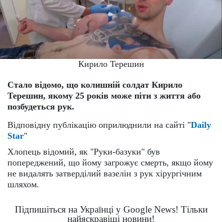
Кирило Терешин
Стало відомо, що колишній солдат Кирило
Терешин, якому 25 років може піти з життя або
позбудеться рук.
Відповідну публікацію оприлюднили на сайті "
Daily
Star
"
Хлопець відомий, як "Руки-базуки" був
попереджений, що йому загрожує смерть, якщо йому
не видалять затверділий вазелін з рук хірургічним
шляхом.
Підпишіться на Українці у Google News! Тільки
найяскравіші новини!