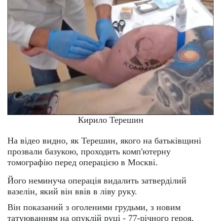
Кирило Терешин
На відео видно, як Терешин, якого на батьківщині
прозвали базукою, проходить комп'ютерну
томографію перед операцією в Москві.
Його неминуча операція видалить затверділий
вазелін, який він ввів в ліву руку.
Він показаний з оголеними грудьми, з новим
татуюванням на опуклій руці - 77-річного героя,