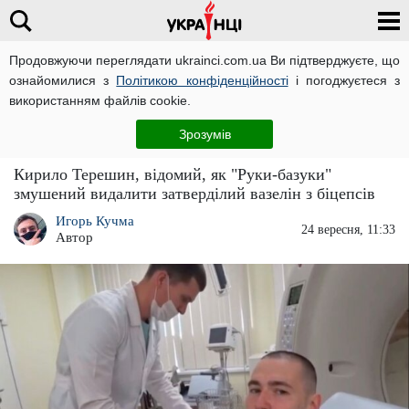
Продовжуючи переглядати ukrainci.com.ua Ви підтверджуєте, що
ознайомилися з
Політикою конфіденційності
і погоджуєтеся з
Головна
Світ
ЧИТАТЬ НА РУССКОМ
використанням файлів cookie.
Імпланти з вазеліну: "Руки-базуки"
Зрозумів
знаходиться на межі смерті
Кирило Терешин, відомий, як "Руки-базуки"
змушений видалити затверділий вазелін з біцепсів
Игорь Кучма
24 вересня, 11:33
Автор