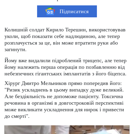
Підписатися
Колишній солдат Кирило Терешин, використовував
уколи, щоб показати себе надлюдиною, але тепер
розплачується за це, він може втратити руки або
загинути.
Йому вже видалили підроблений трицепс, але тепер
йому належить перша операція по позбавленню від
небезпечних гігантських імплантатів з його біцепса.
Хірург Дмитро Мельников прямо попередив його:
"Ризик ускладнень в цьому випадку дуже великий.
Але бездіяльність не допоможе пацієнту. Токсична
речовина в організмі в довгостроковій перспективі
може викликати ускладнення для нирок і привести
до смерті".