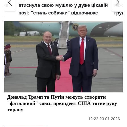
злив
втиснула свою мушлю у дуже цікавій
між н
позі: "стиль собачки" відпочиває
груди
Дональд Трамп та Путін можуть створити
"фатальний" союз: президент США тягне руку
тирану
12:22 20.01.2026