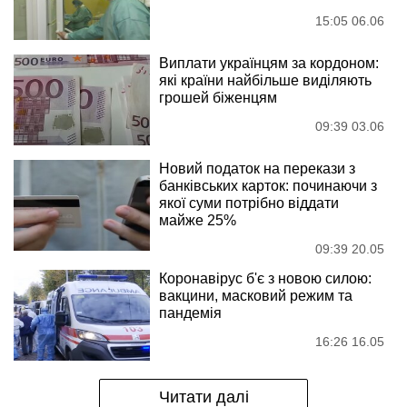
15:05 06.06
Виплати українцям за кордоном:
які країни найбільше виділяють
грошей біженцям
09:39 03.06
Новий податок на перекази з
банківських карток: починаючи з
якої суми потрібно віддати
майже 25%
09:39 20.05
Коронавірус б'є з новою силою:
вакцини, масковий режим та
пандемія
16:26 16.05
Читати далі