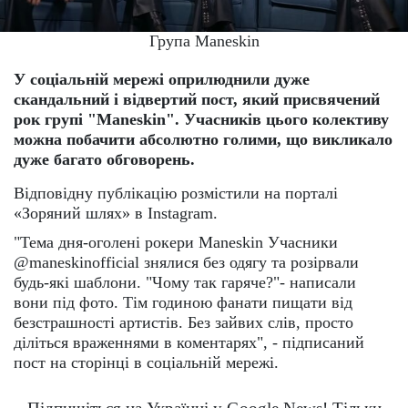
Група Mаneskin
У соціальній мережі оприлюднили дуже
скандальний і відвертий пост, який присвячений
рок групі "Maneskin". Учасників цього колективу
можна побачити абсолютно голими, що викликало
дуже багато обговорень.
Відповідну публікацію розмістили на порталі
«Зоряний шлях» в Instagram.
"Тема дня-оголені рокери Maneskin Учасники
@maneskinofficial знялися без одягу та розірвали
будь-які шаблони. "Чому так гаряче?"- написали
вони під фото. Тім годиною фанати пищати від
безстрашності артистів. Без зайвих слів, просто
діліться враженнями в коментарях", - підписаний
пост на сторінці в соціальній мережі.