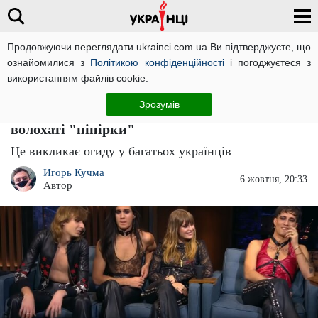
Продовжуючи переглядати ukrainci.com.ua Ви підтверджуєте, що
ознайомилися з
Політикою конфіденційності
і погоджуєтеся з
Головна
Світ
ЧИТАТЬ НА РУССКОМ
використанням файлів cookie.
"Фу, позорище, ось, чому діти вчаться":
Зрозумів
оголені рокери "Maneskin" показали
волохаті "піпірки"
Це викликає огиду у багатьох українців
Игорь Кучма
6 жовтня, 20:33
Автор