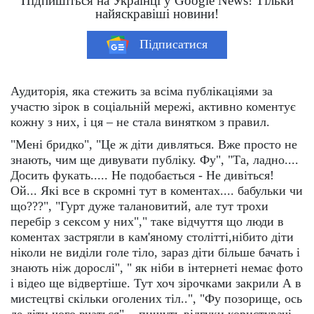
Підпишіться на Українці у Google News! Тільки
найяскравіші новини!
Підписатися
Аудиторія, яка стежить за всіма публікаціями за
участю зірок в соціальній мережі, активно коментує
кожну з них, і ця – не стала винятком з правил.
"Мені бридко", "Це ж діти дивляться. Вже просто не
знають, чим ще дивувати публіку. Фу", "Та, ладно....
Досить фукать..... Не подобається - Не дивіться!
Ой... Які все в скромні тут в коментах.... бабульки чи
що???", "Гурт дуже талановитий, але тут трохи
перебір з сексом у них"," таке відчуття що люди в
коментах застрягли в кам'яному столітті,нібито діти
ніколи не виділи голе тіло, зараз діти більше бачать і
знають ніж дорослі", " як ніби в інтернеті немає фото
і відео ще відвертіше. Тут хоч зірочками закрили А в
мистецтві скільки оголених тіл..", "Фу позорище, ось
де діти чого вчаться", - пишуть відгуки користувачі