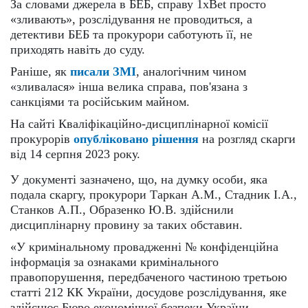
За словами джерела в БЕБ, справу 1xBet просто
«зливають», розслідування не проводиться, а
детективи БЕБ та прокурори саботують її, не
приходять навіть до суду.
Раніше, як
писали ЗМІ
, аналогічним чином
«зливалася» інша велика справа, пов'язана з
санкціями та російським майном.
На сайті Кваліфікаційно-дисциплінарної комісії
прокурорів
опубліковано рішення
на розгляд скарги
від 14 серпня 2023 року.
У документі зазначено, що, на думку особи, яка
подала скаргу, прокурори Таркан А.М., Стадник І.А.,
Станков А.П., Образенко Ю.В. здійснили
дисциплінарну провину за таких обставин.
«У кримінальному провадженні № конфіденційна
інформація за ознаками кримінального
правопорушення, передбаченого частиною третьою
статті 212 КК України, досудове розслідування, яке
здійснює Бюро економічної безпеки України,