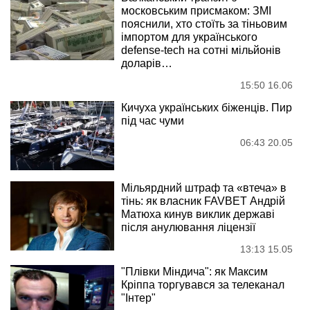
московським присмаком: ЗМІ
пояснили, хто стоїть за тіньовим
імпортом для українського
defense-tech на сотні мільйонів
доларів…
15:50 16.06
Кичуха українських біженців. Пир
під час чуми
06:43 20.05
Мільярдний штраф та «втеча» в
тінь: як власник FAVBET Андрій
Матюха кинув виклик державі
після анулювання ліцензії
13:13 15.05
"Плівки Міндича": як Максим
Кріппа торгувався за телеканал
"Інтер"