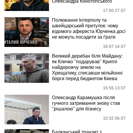
Олександра Конотопського
17:50 27.07
Полювання Інтерполу та
швейцарський притулок: чому
відомого афериста Юрченка досі
не можуть посадити за ґрати
16:07 14.07
Великий дерибан біля Майдану:
як Кличко "подарував" Криппі
найдорожчу землю на
Хрещатику, списавши мільйонні
борги перед бюджетом Киева
15:55 13.07
Олександр Карамушка після
гучного затримання знову став
"рішалою" для бізнесу
10:32 06.07
Балканський транзит з