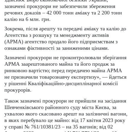
зазначені прокурори не забезпечили збереження
речових доказів – 42 000 тонн аміаку та 2 200 тонн
калію на 6 млн. грн.
Зокрема, після арешту та передачі аміаку та калію до
Агентства з розшуку та менеджменту активів
(АРМА) агентство продало його підприємствам з
ознаками фіктивності за заниженими цінами.
Зазначені прокурори не проконтролювали зберігання
АРМА заарештованого майна та його продаж за
ринковою вартістю; перед передачею майна АРМА
не призначили товарознавчу експертизу», — йдеться
у рішенні Кваліфікаційно-дисциплінарної комісії
прокурорів.
Також зазначені прокурори не прийшли на засідання
Шевченківського районного суду міста Києва, за
ухвалою якого скасовано арешт на залізничні вагони,
в яких перебувало це майно: від 17 квітня 2023 року
у справі № 761/10381/23 – на 35 вагонів; від 02