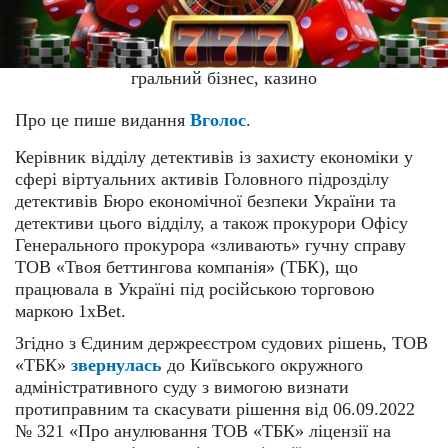
гральний бізнес, казино
Про це пише видання
Вголос
.
Керівник відділу детективів із захисту економіки у
сфері віртуальних активів Головного підрозділу
детективів Бюро економічної безпеки України та
детективи цього відділу, а також прокурори Офісу
Генерального прокурора «зливають» гучну справу
ТОВ «Твоя беттингова компанія» (ТБК), що
працювала в Україні під російською торговою
маркою 1xBet.
Згідно з Єдиним держреєстром судових рішень, ТОВ
«ТБК»
звернулась
до Київського окружного
адміністративного суду з вимогою визнати
протиправним та скасувати рішення від 06.09.2022
№ 321 «Про анулювання ТОВ «ТБК» ліцензії на