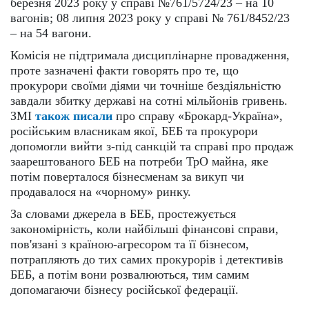
березня 2023 року у справі №761/5724/23 – на 10
вагонів; 08 липня 2023 року у справі № 761/8452/23
– на 54 вагони.
Комісія не підтримала дисциплінарне провадження,
проте зазначені факти говорять про те, що
прокурори своїми діями чи точніше бездіяльністю
завдали збитку державі на сотні мільйонів гривень.
ЗМІ
також писали
про справу «Брокард-Україна»,
російським власникам якої, БЕБ та прокурори
допомогли вийти з-під санкцій та справі про продаж
заарештованого БЕБ на потреби ТрО майна, яке
потім поверталося бізнесменам за викуп чи
продавалося на «чорному» ринку.
За словами джерела в БЕБ, простежується
закономірність, коли найбільші фінансові справи,
пов'язані з країною-агресором та її бізнесом,
потрапляють до тих самих прокурорів і детективів
БЕБ, а потім вони розвалюються, тим самим
допомагаючи бізнесу російської федерації.