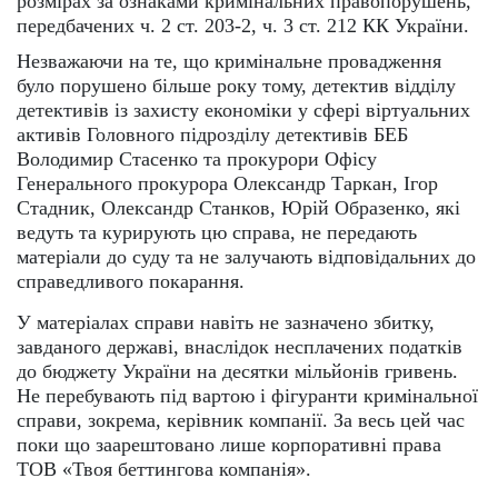
розмірах за ознаками кримінальних правопорушень,
передбачених ч. 2 ст. 203-2, ч. 3 ст. 212 КК України.
Незважаючи на те, що кримінальне провадження
було порушено більше року тому, детектив відділу
детективів із захисту економіки у сфері віртуальних
активів Головного підрозділу детективів БЕБ
Володимир Стасенко та прокурори Офісу
Генерального прокурора Олександр Таркан, Ігор
Стадник, Олександр Станков, Юрій Образенко, які
ведуть та курирують цю справа, не передають
матеріали до суду та не залучають відповідальних до
справедливого покарання.
У матеріалах справи навіть не зазначено збитку,
завданого державі, внаслідок несплачених податків
до бюджету України на десятки мільйонів гривень.
Не перебувають під вартою і фігуранти кримінальної
справи, зокрема, керівник компанії. За весь цей час
поки що заарештовано лише корпоративні права
ТОВ «Твоя беттингова компанія».