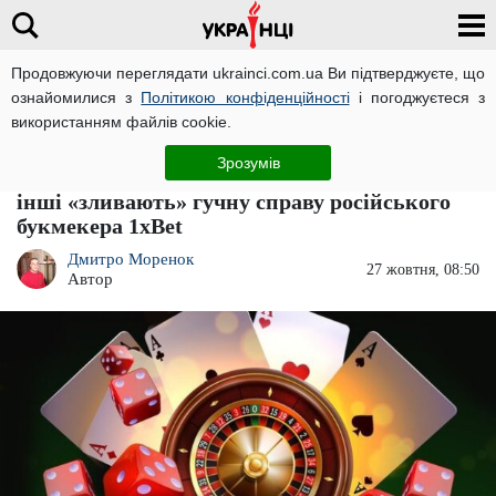
Продовжуючи переглядати ukrainci.com.ua Ви підтверджуєте, що
ознайомилися з
Політикою конфіденційності
і погоджуєтеся з
Головна
Компромат
ЧИТАТЬ НА РУССКОМ
використанням файлів cookie.
Співробітники БЕБ та прокуратури
Зрозумів
Станков, Стадник, Таркан, Образенко та
інші «зливають» гучну справу російського
букмекера 1xBet
Дмитро Моренок
27 жовтня, 08:50
Автор