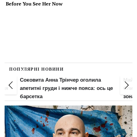
ПОПУЛЯРНІ НОВИНИ
Соковита Анна Трінчер оголила
Майж
 для
апетитні груди і нижче пояса: ось це
блисн
барсетка
зона 