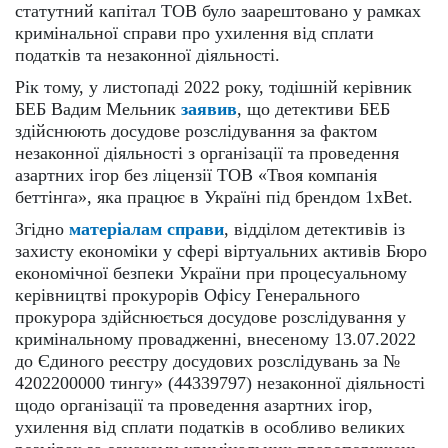
статутний капітал ТОВ було заарештовано у рамках
кримінальної справи про ухилення від сплати
податків та незаконної діяльності.
Рік тому, у листопаді 2022 року, тодішній керівник
БЕБ Вадим Мельник
заявив
, що детективи БЕБ
здійснюють досудове розслідування за фактом
незаконної діяльності з організації та проведення
азартних ігор без ліцензії ТОВ «Твоя компанія
беттінга», яка працює в Україні під брендом 1xBet.
Згідно
матеріалам справи
, відділом детективів із
захисту економіки у сфері віртуальних активів Бюро
економічної безпеки України при процесуальному
керівництві прокурорів Офісу Генерального
прокурора здійснюється досудове розслідування у
кримінальному провадженні, внесеному 13.07.2022
до Єдиного реєстру досудових розслідувань за №
4202200000 тингу» (44339797) незаконної діяльності
щодо організації та проведення азартних ігор,
ухилення від сплати податків в особливо великих