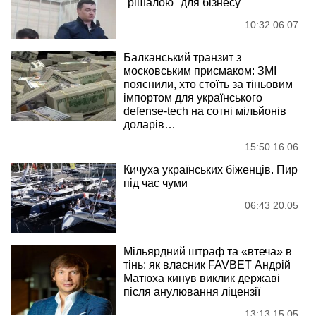
"рішалою" для бізнесу
10:32 06.07
Балканський транзит з
московським присмаком: ЗМІ
пояснили, хто стоїть за тіньовим
імпортом для українського
defense-tech на сотні мільйонів
доларів…
15:50 16.06
Кичуха українських біженців. Пир
під час чуми
06:43 20.05
Мільярдний штраф та «втеча» в
тінь: як власник FAVBET Андрій
Матюха кинув виклик державі
після анулювання ліцензії
13:13 15.05