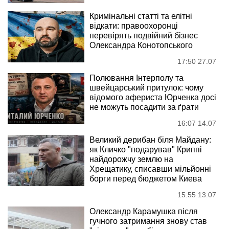
Кримінальні статті та елітні
відкати: правоохоронці
перевірять подвійний бізнес
Олександра Конотопського
17:50 27.07
Полювання Інтерполу та
швейцарський притулок: чому
відомого афериста Юрченка досі
не можуть посадити за ґрати
16:07 14.07
Великий дерибан біля Майдану:
як Кличко "подарував" Криппі
найдорожчу землю на
Хрещатику, списавши мільйонні
борги перед бюджетом Киева
15:55 13.07
Олександр Карамушка після
гучного затримання знову став