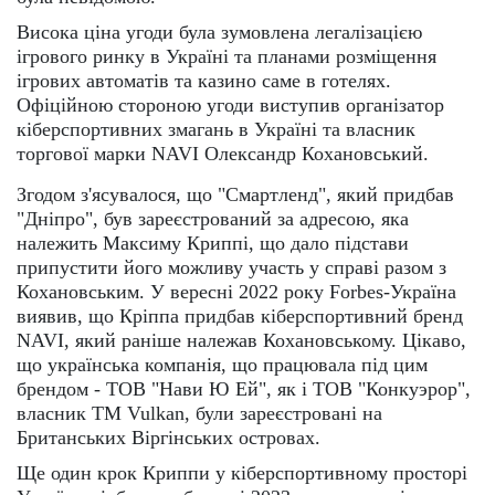
Висока ціна угоди була зумовлена легалізацією
ігрового ринку в Україні та планами розміщення
ігрових автоматів та казино саме в готелях.
Офіційною стороною угоди виступив організатор
кіберспортивних змагань в Україні та власник
торгової марки NAVI Олександр Кохановський.
Згодом з'ясувалося, що "Смартленд", який придбав
"Дніпро", був зареєстрований за адресою, яка
належить Максиму Криппі, що дало підстави
припустити його можливу участь у справі разом з
Кохановським. У вересні 2022 року Forbes-Україна
виявив, що Кріппа придбав кіберспортивний бренд
NAVI, який раніше належав Кохановському. Цікаво,
що українська компанія, що працювала під цим
брендом - ТОВ "Нави Ю Ей", як і ТОВ "Конкуэрор",
власник ТМ Vulkan, були зареєстровані на
Британських Віргінських островах.
Ще один крок Криппи у кіберспортивному просторі