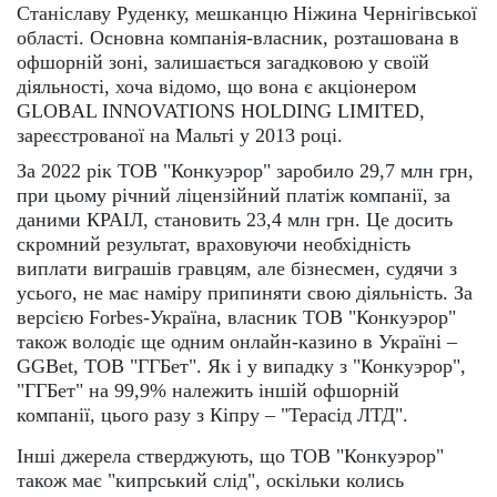
Станіславу Руденку, мешканцю Ніжина Чернігівської
області. Основна компанія-власник, розташована в
офшорній зоні, залишається загадковою у своїй
діяльності, хоча відомо, що вона є акціонером
GLOBAL INNOVATIONS HOLDING LIMITED,
зареєстрованої на Мальті у 2013 році.
За 2022 рік ТОВ "Конкуэрор" заробило 29,7 млн грн,
при цьому річний ліцензійний платіж компанії, за
даними КРАІЛ, становить 23,4 млн грн. Це досить
скромний результат, враховуючи необхідність
виплати виграшів гравцям, але бізнесмен, судячи з
усього, не має наміру припиняти свою діяльність. За
версією Forbes-Україна, власник ТОВ "Конкуэрор"
також володіє ще одним онлайн-казино в Україні –
GGBet, ТОВ "ГГБет". Як і у випадку з "Конкуэрор",
"ГГБет" на 99,9% належить іншій офшорній
компанії, цього разу з Кіпру – "Терасід ЛТД".
Інші джерела стверджують, що ТОВ "Конкуэрор"
також має "кипрський слід", оскільки колись