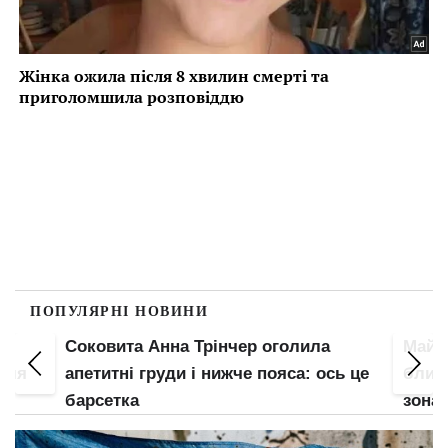
ПОПУЛЯРНІ НОВИНИ
Соковита Анна Трінчер оголила
Майж
 для
апетитні груди і нижче пояса: ось це
блисн
барсетка
зона 