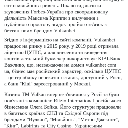
сотні мільйонів гривень. Цікаво відзначити
зауваження Forbes-Україна про скоординовану
діяльність Максима Криппи з вилучення з
публічного простору згадок про його зв'язок з
беттинговим брендом Vulkanbet.
Згідно з інформацією на сайті компанії, Vulkanbet
працює на ринку з 2015 року, у 2019 році отримала
ліцензію ЦУПІС, а для внесення та виведення
коштів легальний букмекер використовує КІВІ-Банк.
Важливо, що, незважаючи на домен vulkanbet com
ua, бізнес має російський характер, оскільки ЦУПІС
– центр обліку переказів і ставок, доступний у Росії,
а банк "Ківі" зареєстрований у Москві.
Казино ТМ Vulkan вперше з'явилися у Росії та були
пов'язані з компанією Ritzio International російського
бізнесмена Олега Бойка. Його структури працювали
в багатьох країнах СНД та Східної Європи під
брендами "Вулкан", "Мільйонъ", "Метро-Джекпот",
"Кінг", Labirints та City Casino. Українським