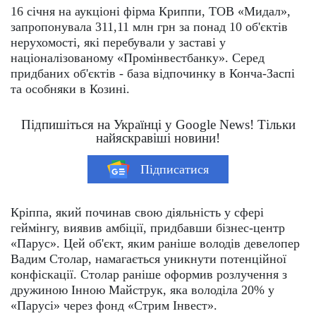
16 січня на аукціоні фірма Криппи, ТОВ «Мидал»,
запропонувала 311,11 млн грн за понад 10 об'єктів
нерухомості, які перебували у заставі у
націоналізованому «Промінвестбанку». Серед
придбаних об'єктів - база відпочинку в Конча-Заспі
та особняки в Козині.
Підпишіться на Українці у Google News! Тільки
найяскравіші новини!
Підписатися
Кріппа, який починав свою діяльність у сфері
геймінгу, виявив амбіції, придбавши бізнес-центр
«Парус». Цей об'єкт, яким раніше володів девелопер
Вадим Столар, намагається уникнути потенційної
конфіскації. Столар раніше оформив розлучення з
дружиною Інною Майструк, яка володіла 20% у
«Парусі» через фонд «Стрим Інвест».