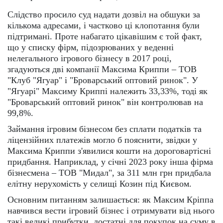
Слідство просило суд надати дозвіл на обшуки за
кількома адресами, і частково ці клопотання були
підтримані. Проте набагато цікавішим є той факт,
що у списку фірм, підозрюваних у веденні
нелегального ігрового бізнесу в 2017 році,
згадуються дві компанії Максима Криппи – ТОВ
"Клуб "Ягуар" і "Броварський оптовий ринок". У
"Ягуарі" Максиму Криппі належить 33,33%, тоді як
"Броварський оптовий ринок" він контролював на
99,8%.
Займання ігровим бізнесом без сплати податків та
ліцензійних платежів могло б пояснити, звідки у
Максима Криппи з'явилися кошти на дороговартісні
придбання. Наприклад, у січні 2023 року інша фірма
бізнесмена – ТОВ "Мидал", за 311 млн грн придбала
елітну нерухомість у селищі Козин під Києвом.
Основним питанням залишається: як Максим Кріппа
навчився вести ігровий бізнес і отримувати від нього
такі великі прибутки, достатні для покупок на суму в