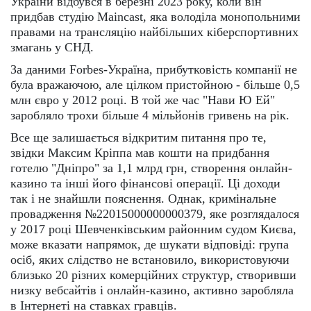
України відбувся в березні 2023 року, коли він
придбав студію Maincast, яка володіла монопольними
правами на трансляцію найбільших кіберспортивних
змагань у СНД.
За даними Forbes-Україна, прибутковість компанії не
була вражаючою, але цілком пристойною - більше 0,5
млн євро у 2012 році. В той же час "Нави Ю Ей"
заробляло трохи більше 4 мільйонів гривень на рік.
Все ще залишається відкритим питання про те,
звідки Максим Кріппа мав кошти на придбання
готелю "Дніпро" за 1,1 млрд грн, створення онлайн-
казино та інші його фінансові операції. Ці доходи
так і не знайшли пояснення. Однак, кримінальне
провадження №22015000000000379, яке розглядалося
у 2017 році Шевченківським районним судом Києва,
може вказати напрямок, де шукати відповіді: група
осіб, яких слідство не встановило, використовуючи
близько 20 різних комерційних структур, створивши
низку вебсайтів і онлайн-казино, активно заробляла
в Інтернеті на ставках гравців.