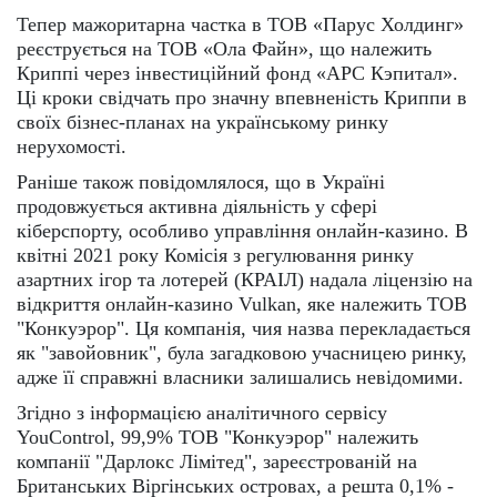
Тепер мажоритарна частка в ТОВ «Парус Холдинг»
реєструється на ТОВ «Ола Файн», що належить
Криппі через інвестиційний фонд «АРС Кэпитал».
Ці кроки свідчать про значну впевненість Криппи в
своїх бізнес-планах на українському ринку
нерухомості.
Раніше також повідомлялося, що в Україні
продовжується активна діяльність у сфері
кіберспорту, особливо управління онлайн-казино. В
квітні 2021 року Комісія з регулювання ринку
азартних ігор та лотерей (КРАІЛ) надала ліцензію на
відкриття онлайн-казино Vulkan, яке належить ТОВ
"Конкуэрор". Ця компанія, чия назва перекладається
як "завойовник", була загадковою учасницею ринку,
адже її справжні власники залишались невідомими.
Згідно з інформацією аналітичного сервісу
YouControl, 99,9% ТОВ "Конкуэрор" належить
компанії "Дарлокс Лімітед", зареєстрованій на
Британських Віргінських островах, а решта 0,1% -