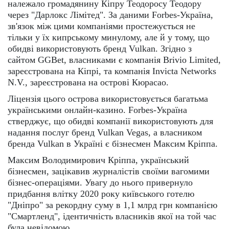
належало громадянину Кіпру Теодоросу Теодору
через "Дарлокс Лімітед". За даними Forbes-Україна,
зв'язок між цими компаніями простежується не
тільки у їх кипрському минулому, але й у тому, що
обидві використовують бренд Vulkan. Згідно з
сайтом GGBet, власниками є компанія Brivio Limited,
зареєстрована на Кіпрі, та компанія Invicta Networks
N.V., зареєстрована на острові Кюрасао.
Ліцензія цього острова використовується багатьма
українськими онлайн-казино. Forbes-Україна
стверджує, що обидві компанії використовують для
надання послуг бренд Vulkan Vegas, а власником
бренда Vulkan в Україні є бізнесмен Максим Кріппа.
Максим Володимирович Кріппа, український
бізнесмен, зацікавив журналістів своїми вагомими
бізнес-операціями. Увагу до нього привернуло
придбання влітку 2020 року київського готелю
"Дніпро" за рекордну суму в 1,1 млрд грн компанією
"Смартленд", ідентичність власників якої на той час
була невідомою.