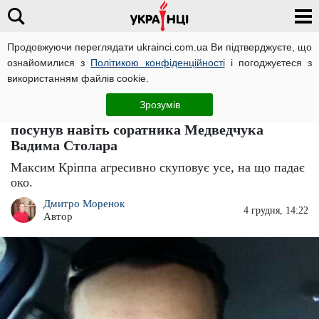
Продовжуючи переглядати ukrainci.com.ua Ви підтверджуєте, що
ознайомилися з
Політикою конфіденційності
і погоджуєтеся з
Головна
Компромат
ЧИТАТЬ НА РУССКОМ
використанням файлів cookie.
Мільйонер з кримінальним шлейфом
Зрозумів
Максим Кріппа скуповує нерухомість:
посунув навіть соратника Медведчука
Вадима Столара
Максим Кріппа агресивно скуповує усе, на що падає
око.
Дмитро Моренок
4 грудня, 14:22
Автор