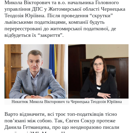
Микола Вікторович та в.о. начальника Головного
управління ДПС у Житомирської області Чернецька
Теодозія Юріївна. Після проведення “скрутки”
львівськими податківцями, компанії будуть
перереєстровані до житомирської податкової, де
відбудеться їх “закриття”.
Никитюк Микола Вікторович та Чернецька Теодозія Юріївна
Варто відзначити, всі троє топ-податківців тісно
пов’язані між собою. Так, Євген Сокур протеже
Данила Гетманцева, про що неодноразово писали