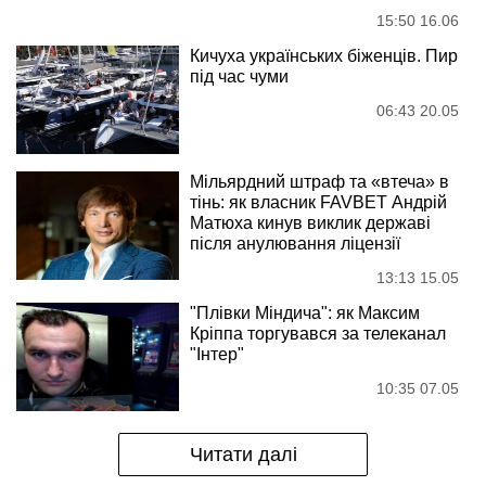
15:50 16.06
Кичуха українських біженців. Пир
під час чуми
06:43 20.05
Мільярдний штраф та «втеча» в
тінь: як власник FAVBET Андрій
Матюха кинув виклик державі
після анулювання ліцензії
13:13 15.05
"Плівки Міндича": як Максим
Кріппа торгувався за телеканал
"Інтер"
10:35 07.05
Читати далі