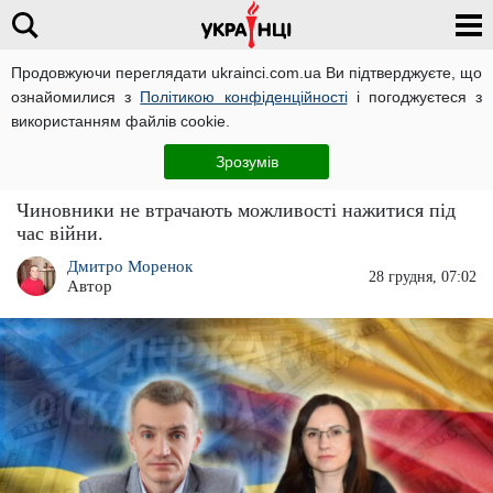
Продовжуючи переглядати ukrainci.com.ua Ви підтверджуєте, що
ознайомилися з
Політикою конфіденційності
і погоджуєтеся з
Головна
Компромат
ЧИТАТЬ НА РУССКОМ
використанням файлів cookie.
Топ-податківці розгорнули масштабну схему
Зрозумів
"скруток" ПДВ
Чиновники не втрачають можливості нажитися під
час війни.
Дмитро Моренок
28 грудня, 07:02
Автор