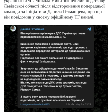
українські ЗМІ. Микола Никитюк очолив податкову
Львівської області після відсторонення попередньої
команди за ініціативи Данила Гетманцева, про що
він повідомив у своєму офіційному ТГ каналі.