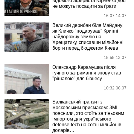
відомого афериста Юрченка досі
не можуть посадити за ґрати
16:07 14.07
Великий дерибан біля Майдану:
як Кличко "подарував" Криппі
найдорожчу землю на
Хрещатику, списавши мільйонні
борги перед бюджетом Киева
15:55 13.07
Олександр Карамушка після
гучного затримання знову став
"рішалою" для бізнесу
10:32 06.07
Балканський транзит з
московським присмаком: ЗМІ
пояснили, хто стоїть за тіньовим
імпортом для українського
defense-tech на сотні мільйонів
доларів…