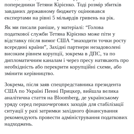
попередники Тетяни Кірієнко. Тоді розмір збитків
завданих державному бюджету оцінювався
експертами на рівні 5 мільярдів гривень на рік.
Як ми писали раніше, у матеріалі: “Голова
податкової служби Тетяна Кірієнко може піти у
відставку після вимог США “знаходити точки росту
всередині країни”, Західні партнери незадоволені
високим рівнем корупції, зокрема в ДПС, та по
дипломатичним каналам і через пресу натякають про
необхідність або перекрити корупційні схеми, або
змінити керівництво.
Зокрема, після заяв спецпредставника президента
США по Україні Пенні Прицкер, вийшла велика
аналітична стаття на Bloomberg, де українському
уряду серед першочергових заходів для стабілізації
ситуації у разі затримки західного фінансування
рекомендують провести адміністрування податкових
надходжень.