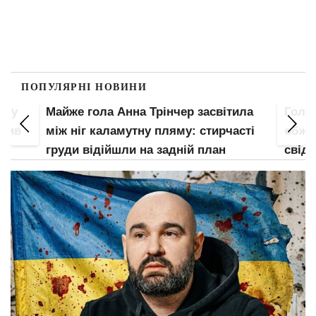
ПОПУЛЯРНІ НОВИНИ
пку
Майже гола Анна Трінчер засвітила
Гола 
злив
між ніг каламутну пляму: стирчасті
обжал
груди відійшли на задній план
свідо