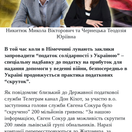
Никитюк Микола Вікторович та Чернецька Теодозія
Юріївна
В той час коли в Німеччині лунають заклики
запровадити “податок солідарності з Україною” –
спеціальну надбавку до податку на прибуток для
надання допомоги у веденні війни, безпосередньо в
Україні продовжується практика податкових
“скруток”.
Як повідомляє близький до Державної податкової
служби Телеграм канал Дон Кіхот, за участю в.о.
заступника голови служби Євгена Сокура було
“скручено” 200 мільйонів гривень: “За нашою
інформацією, Євген Сокур дав можливість скрутити
200 лямів львівській групі обнальників. Наразі
компанії перереєстровуються до Житомира, за