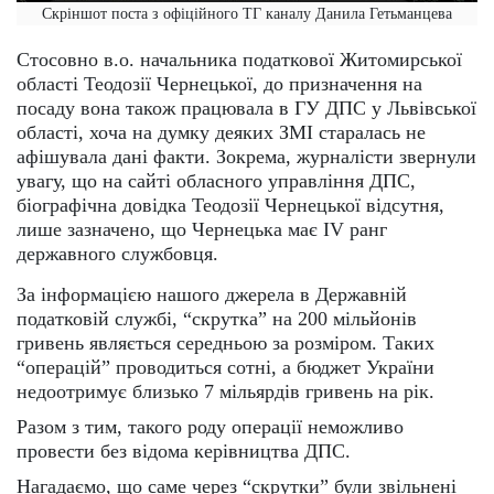
Скріншот поста з офіційного ТГ каналу Данила Гетьманцева
Стосовно в.о. начальника податкової Житомирської
області Теодозії Чернецької, до призначення на
посаду вона також працювала в ГУ ДПС у Львівської
області, хоча на думку деяких ЗМІ старалась не
афішувала дані факти. Зокрема, журналісти звернули
увагу, що на сайті обласного управління ДПС,
біографічна довідка Теодозії Чернецької відсутня,
лише зазначено, що Чернецька має ІV ранг
державного службовця.
За інформацією нашого джерела в Державній
податковій службі, “скрутка” на 200 мільйонів
гривень являється середньою за розміром. Таких
“операцій” проводиться сотні, а бюджет України
недоотримує близько 7 мільярдів гривень на рік.
Разом з тим, такого роду операції неможливо
провести без відома керівництва ДПС.
Нагадаємо, що саме через “скрутки” були звільнені