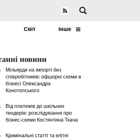
а
Світ
Інше
танні новини
Мільярди на імпорті без
0
співробітників: офшорні схеми в
бізнесі Олександра
Конотопського
Від платежів до шкільних
5
тендерів: розслідування про
бізнес-схеми Костянтина Ткача
Кримінальні статті та елітні
0