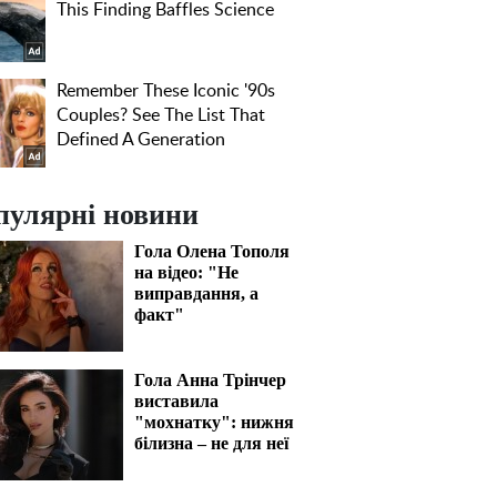
пулярні новини
Гола Олена Тополя
на відео: "Не
виправдання, а
факт"
Гола Анна Трінчер
виставила
"мохнатку": нижня
білизна – не для неї