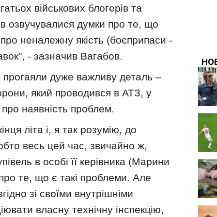
агатьох військових блогерів та
в озвучувалися думки про те, що
про неналежну якість (боєприпаси -
авок", - зазначив Вагабов.
и прогаяли дуже важливу деталь –
рони, який проводився в АТЗ, у
 про наявність проблем.
нця літа і, я так розумію, до
обто весь цей час, звичайно ж,
півель в особі її керівника (Марини
 про те, що є такі проблеми. Але
згідно зі своїми внутрішніми
ціювати власну технічну інспекцію,