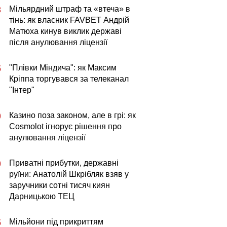
Мільярдний штраф та «втеча» в
3
тінь: як власник FAVBET Андрій
Матюха кинув виклик державі
після анулювання ліцензії
"Плівки Міндича": як Максим
5
Кріппа торгувався за телеканал
"Інтер"
Казино поза законом, але в грі: як
0
Cosmolot ігнорує рішення про
анулювання ліцензії
Приватні прибутки, державні
0
руїни: Анатолій Шкрібляк взяв у
заручники сотні тисяч киян
Дарницькою ТЕЦ
Мільйони під прикриттям
5