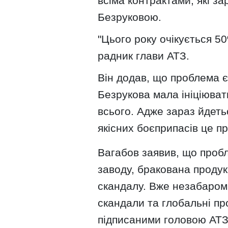
всіма контрактами, які за
Безруковою.
"Цього року очікується 50
радник глави АТЗ.
Він додав, що проблема 
Безрукова мала ініціюват
всього. Адже зараз йдеть
якісних боєприпасів це п
Вагабов заявив, що проб
заводу, бракована продук
скандалу. Вже незабаром 
скандали та глобальні пр
підписаними головою АТ