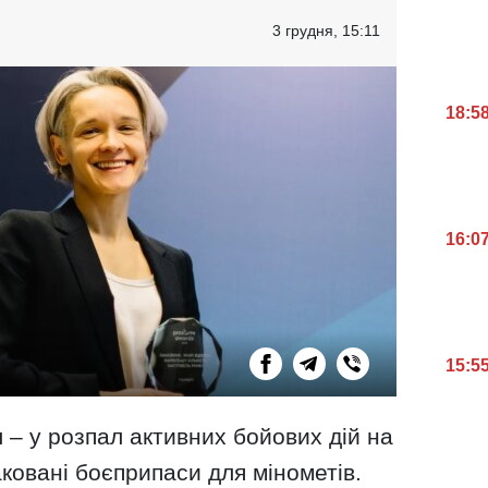
3 грудня, 15:11
18:5
16:0
15:5
л – у розпал активних бойових дій на
ковані боєприпаси для мінометів.