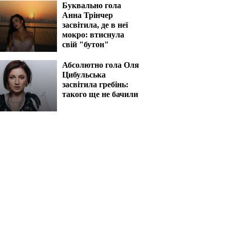
Буквально гола
Анна Трінчер
засвітила, де в неї
мокро: втиснула
свій "бутон"
Абсолютно гола Оля
Цибульська
засвітила гребінь:
такого ще не бачили