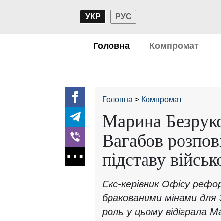
УКР
РУС
Головна
Компромат
Головна
Компромат
Марина Безруко
Вагабов розпов
підставу військ
Екс-керівник Офісу рефо
бракованими мінами для 
роль у цьому відіграла М