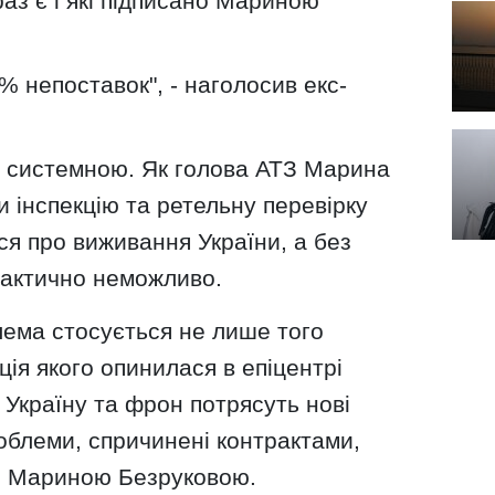
раз є і які підписано Мариною
% непоставок", - наголосив екс-
є системною. Як голова АТЗ Марина
и інспекцію та ретельну перевірку
ся про виживання України, а без
рактично неможливо.
лема стосується не лише того
ція якого опинилася в епіцентрі
Україну та фрон потрясуть нові
облеми, спричинені контрактами,
З Мариною Безруковою.