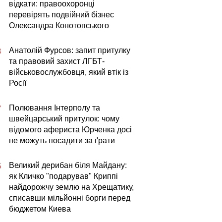
відкати: правоохоронці
перевірять подвійний бізнес
Олександра Конотопського
Анатолій Фурсов: запит притулку
8
та правовий захист ЛГБТ-
військовослужбовця, який втік із
Росії
Полювання Інтерполу та
7
швейцарський притулок: чому
відомого афериста Юрченка досі
не можуть посадити за ґрати
Великий дерибан біля Майдану:
5
як Кличко "подарував" Криппі
найдорожчу землю на Хрещатику,
списавши мільйонні борги перед
бюджетом Киева