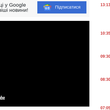
ці у Google
13:1
Підписатися
іші новини!
10:3
09:3
08:3
07:0