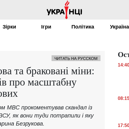
Зірки
Ігри
Політика
Україн
Ос
ЧИТАТЬ НА РУССКОМ
14:4
ва та браковані міни:
ів про масштабну
ових
08:1
рм МВС прокоментував скандал із
ЗСУ, як вони туди потрапили і яку
арина Безрукова.
17:5