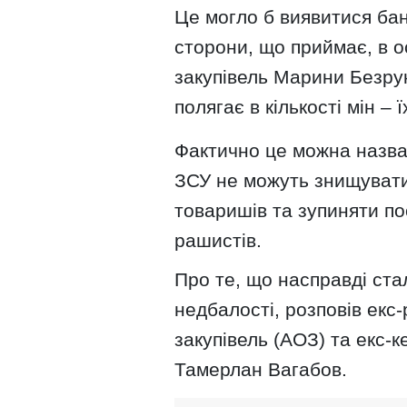
Це могло б виявитися ба
сторони, що приймає, в о
закупівель Марини Безрук
полягає в кількості мін – 
Фактично це можна назва
ЗСУ не можуть знищувати 
товаришів та зупиняти по
рашистів.
Про те, що насправді стал
недбалості, розповів екс
закупівель (АОЗ) та екс
Тамерлан Вагабов.