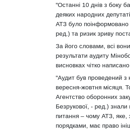
"Останні 10 днів з боку б
деяких народних депутаті
АТЗ було поінформовано 
ред.) та ризик зриву пост
За його словами, всі вон
результати аудиту Мінобо
висновках чітко написано
"Аудит був проведений з кі
вересня-жовтня місяця. Т
Агентство оборонних заку
Безрукової, - ред.) знали
питання – чому АТЗ, яке, 
порядками, має право іні