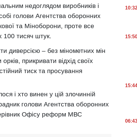
нальним недоглядом виробників і
10:3
собі голови Агентства оборонних
ової та Міноборони, проте все
їх 100 тисяч штук.
15:5
ти диверсією – без мінометних мін
орків, прикривати відхід своїх
стійний тиск та просування
15:4
ося і хто винен у цій злочинній
-радник голови Агентства оборонних
-керівник Офісу реформ МВС
06:4