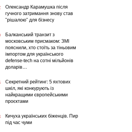
Олександр Карамушка після
2
гучного затримання знову став
"рішалою" для бізнесу
Балканський транзит з
0
московським присмаком: ЗМІ
пояснили, хто стоїть за тіньовим
імпортом для українського
defense-tech на сотні мільйонів
доларів…
Секретний рейтинг: 5 яхтових
4
шкіл, які конкурують із
найкращими європейськими
проєктами
Кичуха українських біженців. Пир
3
під час чуми