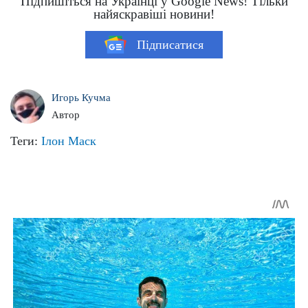
Підпишіться на Українці у Google News! Тільки
найяскравіші новини!
Підписатися
Игорь Кучма
Автор
Теги:
Ілон Маск