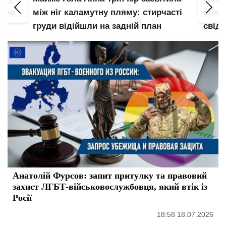
злив
між ніг каламутну пляму: стирчасті
обжал
груди відійшли на задній план
свідо
Анатолій Фурсов: запит притулку та правовий
захист ЛГБТ-військовослужбовця, який втік із
Росії
18:58 18.07.2026