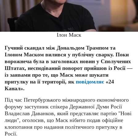
Ілон Маск
Гучний скандал між Дональдом Трампом та
Ілоном Маском вилився у публічну сварку. Поки
ворожнеча була в заголовках новин у Сполучених
Штатах, несподіваний поворот прийшов із Росії —
із заявами про те, що Маск може шукати
притулку на її території, як
повідомляє
«24
Канал».
Під час Петербурзького міжнародного економічного
форуму заступник спікера Державної Думи Росії
Владислав Даванков, який представляє партію "Нові
люди", оголосив, що Маск нібито подав офіційне
клопотання про надання політичного притулку в
Росії.