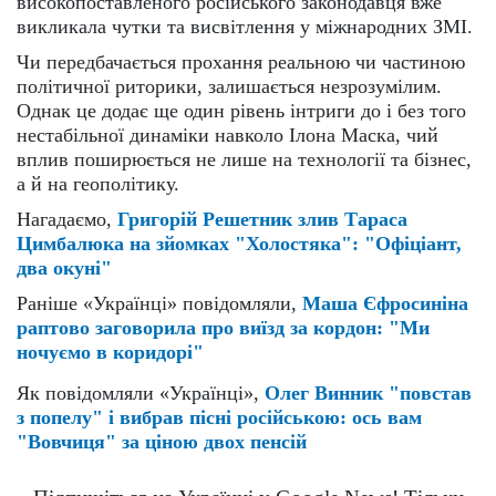
високопоставленого російського законодавця вже
викликала чутки та висвітлення у міжнародних ЗМІ.
Чи передбачається прохання реальною чи частиною
політичної риторики, залишається незрозумілим.
Однак це додає ще один рівень інтриги до і без того
нестабільної динаміки навколо Ілона Маска, чий
вплив поширюється не лише на технології та бізнес,
а й на геополітику.
Нагадаємо,
Григорій Решетник злив Тараса
Цимбалюка на зйомках "Холостяка": "Офіціант,
два окуні"
Раніше «Українці» повідомляли,
Маша Єфросиніна
раптово заговорила про виїзд за кордон: "Ми
ночуємо в коридорі"
Як повідомляли «Українці»,
Олег Винник "повстав
з попелу" і вибрав пісні російською: ось вам
"Вовчиця" за ціною двох пенсій