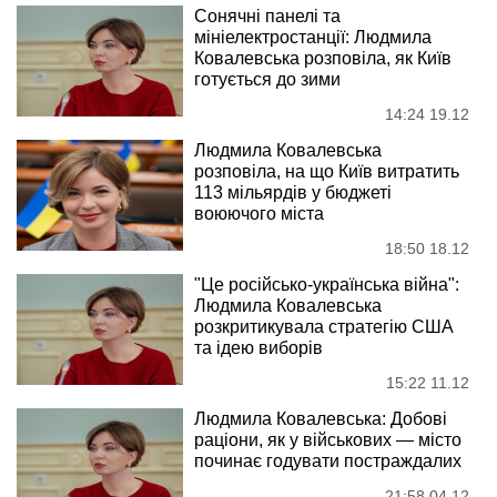
Сонячні панелі та
мініелектростанції: Людмила
Ковалевська розповіла, як Київ
готується до зими
14:24 19.12
Людмила Ковалевська
розповіла, на що Київ витратить
113 мільярдів у бюджеті
воюючого міста
18:50 18.12
"Це російсько-українська війна":
Людмила Ковалевська
розкритикувала стратегію США
та ідею виборів
15:22 11.12
Людмила Ковалевська: Добові
раціони, як у військових — місто
починає годувати постраждалих
21:58 04.12