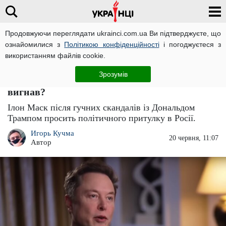
Продовжуючи переглядати ukrainci.com.ua Ви підтверджуєте, що
ознайомилися з
Політикою конфіденційності
і погоджуєтеся з
Головна
Політика
ЧИТАТЬ НА РУССКОМ
використанням файлів cookie.
Ілон Маск зібрався переїхати до РФ і
Зрозумів
просить притулку у Кремля: Дональд Трамп
вигнав?
Ілон Маск після гучних скандалів із Дональдом
Трампом просить політичного притулку в Росії.
Игорь Кучма
20 червня, 11:07
Автор