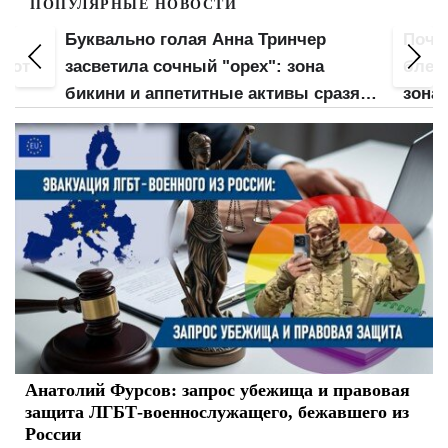
ПОПУЛЯРНЫЕ НОВОСТИ
Буквально голая Анна Тринчер
Почт
 вот
засветила сочный "орех": зона
блес
бикини и аппетитные активы сразят
зона
наповал
Анатолий Фурсов: запрос убежища и правовая
защита ЛГБТ-военнослужащего, бежавшего из
России