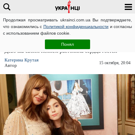
Продолжая просматривать ukrainci.com.ua Вы подтверждаете,
что ознакомились с
Политикой конфиденциальности
и согласны
Главная
Политика
ЧИТАТИ УКРАЇНСЬКОЮ
с использованием файлов cookie.
Дочка Медведчука покорила сердца людей
Понял
Девочка своим пением растопила сердца гостей
Катерина Крутая
15 октября, 20:04
Автор