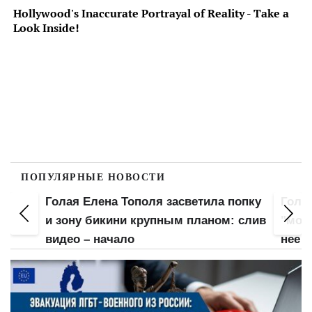
ПОПУЛЯРНЫЕ НОВОСТИ
Голая Елена Тополя засветила попку
Гола
Не
и зону бикини крупным планом: слив
"мохн
видео – начало
нее