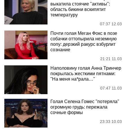
выкатила стоячие "активы":
область бикини вскипятит
температуру
07:37 12.03
Почти голая Меган Фокс в позе
собачки оттопырила неземную
попу: дерзкий ракурс взбурлит
сознание
21:21 11.03
Наполовину голая Анна Тринчер
покрылась жесткими пятнами:
"На меня на*рала…"
07:47 11.03
Голая Селена Гомес "потеряла"
огромную грудь: пережала
сочные формы
23:33 10.03