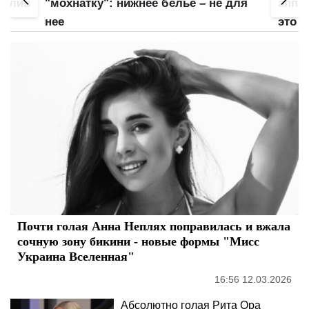
 слив
"мохнатку": нижнее белье – не для
аппет
нее
это б
Почти голая Анна Неплях поправилась и вжала
сочную зону бикини - новые формы "Мисс
Украина Вселенная"
16:56 12.03.2026
Абсолютно голая Рита Ора