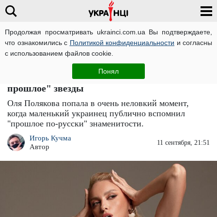
Продолжая просматривать ukrainci.com.ua Вы подтверждаете,
что ознакомились с
Политикой конфиденциальности
и согласны
Главная
Звезды
ЧИТАТИ УКРАЇНСЬКОЮ
с использованием файлов cookie.
Оля Полякова чуть из трусов не
Понял
выпрыгнула: ребенок раскрыл "русское
прошлое" звезды
Оля Полякова попала в очень неловкий момент,
когда маленький украинец публично вспомнил
"прошлое по-русски" знаменитости.
Игорь Кучма
11 сентября, 21:51
Автор