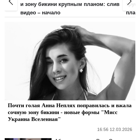
и зону бикини крупным планом: слив
трус
видео – начало
план
Почти голая Анна Неплях поправилась и вжала
сочную зону бикини - новые формы "Мисс
Украина Вселенная"
16:56 12.03.2026