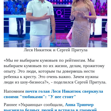
Леся Никитюк и Сергей Притула
«Мы не выбираем кумовьев по рейтингам. Мы
выбираем кумовьев по их жизни, делам, прожитому
опыту. Это люди, которым ты доверяешь нести
ребенка к кресту. Это очень важно. Зачем нужны
люди из шоу-бизнеса?», - поделился Сергей Притула.
Напомним
почти голая Леся Никитюк сверкнула
своими "тюбиками": "У нее стоит"
Раннее «Украинцы» сообщали,
Анна Тринчер
высмеяла бедных людей и встряла в громкий