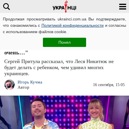
Продолжая просматривать ukrainci.com.ua Вы подтверждаете,
что ознакомились с
Политикой конфиденциальности
и согласны
Главная
Звезды
ЧИТАТИ УКРАЇНСЬКОЮ
с использованием файлов cookie.
Сергей Притула проговорился, что Леся
Понял
Никитюк не будет делать с ребенком: "Это
очень…"
Сергей Притула рассказал, что Леся Никитюк не
будет делать с ребенком, чем удивил многих
украинцев.
Игорь Кучма
16 сентября, 15:05
Автор