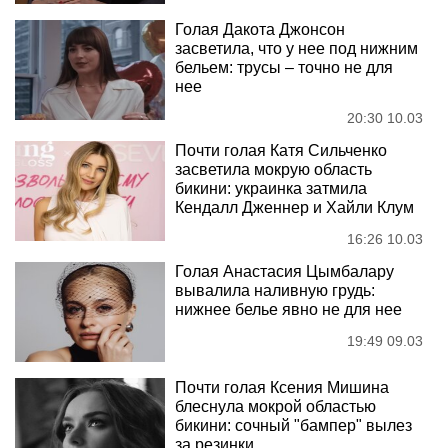
Голая Дакота Джонсон
засветила, что у нее под нижним
бельем: трусы – точно не для
нее
20:30 10.03
Почти голая Катя Сильченко
засветила мокрую область
бикини: украинка затмила
Кендалл Дженнер и Хайли Клум
16:26 10.03
Голая Анастасия Цымбалару
вывалила наливную грудь:
нижнее белье явно не для нее
19:49 09.03
Почти голая Ксения Мишина
блеснула мокрой областью
бикини: сочный "бампер" вылез
за резинки