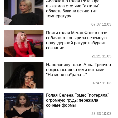
Абсолютно голая Рита Ора
выкатила стоячие "активы":
область бикини вскипятит
температуру
07:37 12.03
Почти голая Меган Фокс в позе
собачки оттопырила неземную
попу: дерзкий ракурс взбурлит
сознание
21:21 11.03
Наполовину голая Анна Тринчер
покрылась жесткими пятнами:
"На меня на*рала…"
07:47 11.03
Голая Селена Гомес "потеряла"
огромную грудь: пережала
сочные формы
23:33 10.03