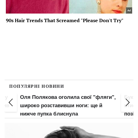
ПОПУЛЯРНІ НОВИНИ
пку
Оля Полякова оголила свої "фляги",
Букв
злив
широко розставивши ноги: ще й
втис
нижче пупка блиснула
позі: