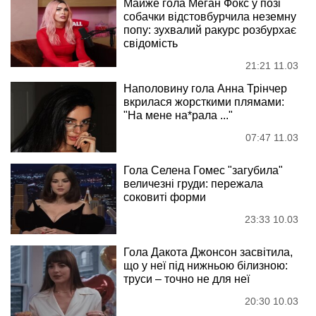
Майже гола Меган Фокс у позі
собачки відстовбурчила неземну
попу: зухвалий ракурс розбурхає
свідомість
21:21 11.03
Наполовину гола Анна Трінчер
вкрилася жорсткими плямами:
"На мене на*рала ..."
07:47 11.03
Гола Селена Гомес "загубила"
величезні груди: пережала
соковиті форми
23:33 10.03
Гола Дакота Джонсон засвітила,
що у неї під нижньою білизною:
труси – точно не для неї
20:30 10.03