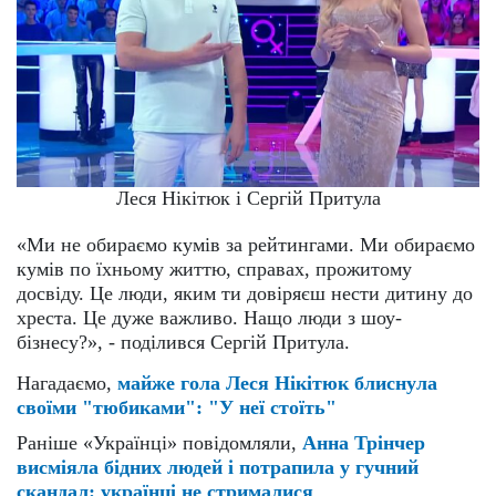
Леся Нікітюк і Сергій Притула
«Ми не обираємо кумів за рейтингами. Ми обираємо
кумів по їхньому життю, справах, прожитому
досвіду. Це люди, яким ти довіряєш нести дитину до
хреста. Це дуже важливо. Нащо люди з шоу-
бізнесу?», - поділився Сергій Притула.
Нагадаємо,
майже гола Леся Нікітюк блиснула
своїми "тюбиками": "У неї стоїть"
Раніше «Українці» повідомляли,
Анна Трінчер
висміяла бідних людей і потрапила у гучний
скандал: українці не стрималися