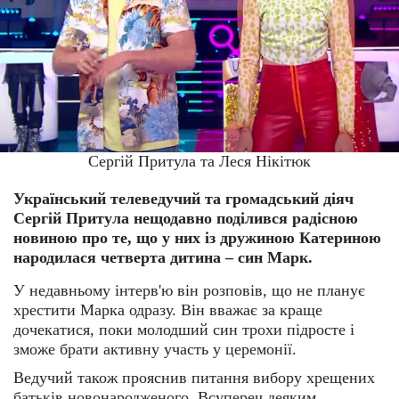
Сергій Притула та Леся Нікітюк
Український телеведучий та громадський діяч
Сергій Притула нещодавно поділився радісною
новиною про те, що у них із дружиною Катериною
народилася четверта дитина – син Марк.
У недавньому інтерв'ю він розповів, що не планує
хрестити Марка одразу. Він вважає за краще
дочекатися, поки молодший син трохи підросте і
зможе брати активну участь у церемонії.
Ведучий також прояснив питання вибору хрещених
батьків новонародженого. Всупереч деяким