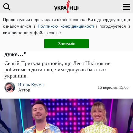
Продовжуючи переглядати ukrainci.com.ua Ви підтверджуєте, що
ознайомилися з
Політикою конфіденційності
і погоджуєтеся з
Головна
Зірки
ЧИТАТЬ НА РУССКОМ
використанням файлів cookie.
Сергій Притула проговорився, що Леся
Зрозумів
Нікітюк не робитиме з дитиною: "Це
дуже…"
Сергій Притула розповів, що Леся Нікітюк не
робитиме з дитиною, чим здивував багатьох
українців.
Игорь Кучма
16 вересня, 15:05
Автор