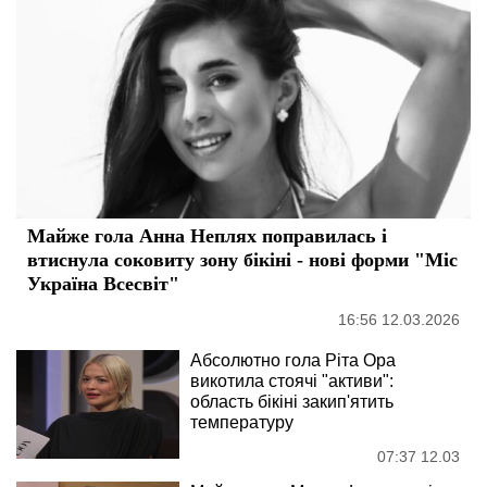
Майже гола Анна Неплях поправилась і
втиснула соковиту зону бікіні - нові форми "Міс
Україна Всесвіт"
16:56 12.03.2026
Абсолютно гола Ріта Ора
викотила стоячі "активи":
область бікіні закип'ятить
температуру
07:37 12.03