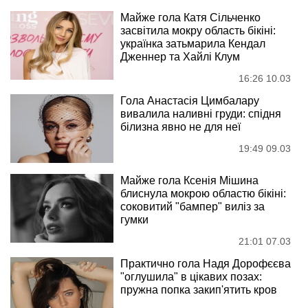
Майже гола Катя Сільченко
засвітила мокру область бікіні:
українка затьмарила Кендал
Дженнер та Хайлі Клум
16:26 10.03
Гола Анастасія Цимбалару
вивалила наливні груди: спідня
білизна явно не для неї
19:49 09.03
Майже гола Ксенія Мішина
блиснула мокрою областю бікіні:
соковитий "бампер" виліз за
гумки
21:01 07.03
Практично гола Надя Дорофєєва
"оглушила" в цікавих позах:
пружна попка закип'ятить кров