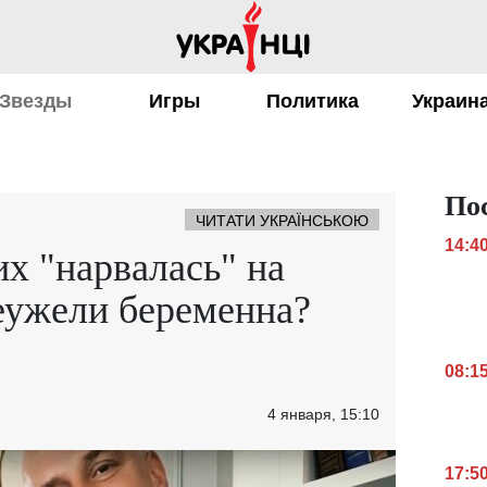
Звезды
Игры
Политика
Украин
По
ЧИТАТИ УКРАЇНСЬКОЮ
14:4
х "нарвалась" на
еужели беременна?
08:1
4 января, 15:10
17:5