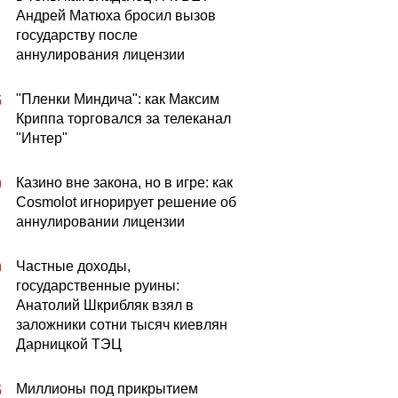
Андрей Матюха бросил вызов
государству после
аннулирования лицензии
"Пленки Миндича": как Максим
5
Криппа торговался за телеканал
"Интер"
Казино вне закона, но в игре: как
0
Cosmolot игнорирует решение об
аннулировании лицензии
Частные доходы,
0
государственные руины:
Анатолий Шкрибляк взял в
заложники сотни тысяч киевлян
Дарницкой ТЭЦ
Миллионы под прикрытием
5