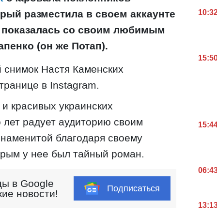
10:3
рый разместила в своем аккаунте
а показалась со своим любимым
пенко (он же Потап).
15:5
 снимок Настя Каменских
транице в Instagram.
и красивых украинских
 лет радует аудиторию своим
15:4
знаменитой благодаря своему
орым у нее был тайный роман.
06:4
ы в Google
Подписаться
кие новости!
13:1