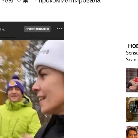
Year 🤍🎄", - прокомментировала