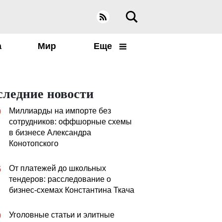
а
Мир
Еще
следние новости
Миллиарды на импорте без
0
сотрудников: оффшорные схемы
в бизнесе Александра
Конотопского
От платежей до школьных
5
тендеров: расследование о
бизнес-схемах Константина Ткача
Уголовные статьи и элитные
0