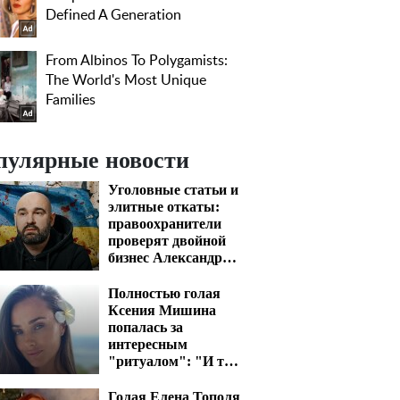
пулярные новости
Уголовные статьи и
элитные откаты:
правоохранители
проверят двойной
бизнес Александра
Конотопского
Полностью голая
Ксения Мишина
попалась за
интересным
"ритуалом": "И так
пять раз"
Голая Елена Тополя