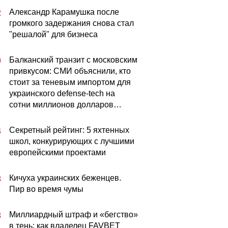
Александр Карамушка после
2
громкого задержания снова стал
"решалой" для бизнеса
Балканский транзит с московским
0
привкусом: СМИ объяснили, кто
стоит за теневым импортом для
украинского defense-tech на
сотни миллионов долларов…
Секретный рейтинг: 5 яхтенных
4
школ, конкурирующих с лучшими
европейскими проектами
Кичуха украинских беженцев.
3
Пир во время чумы
Миллиардный штраф и «бегство»
3
в тень: как владелец FAVBET