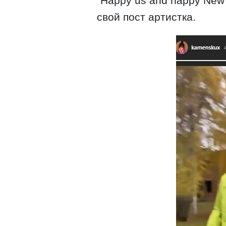
"Happy us and happy New 
свой пост артистка.