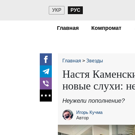
УКР
РУС
Главная
Компромат
Главная
Звезды
Настя Каменски
новые слухи: н
Неужели пополнение?
Игорь Кучма
Автор