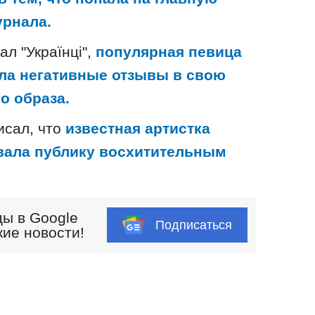
урнала.
л "Українці",
популярная певица
ла негативные отзывы в свою
о образа.
писал, что
известная артистка
вала публику восхитительным
ы в Google
Подписаться
кие новости!