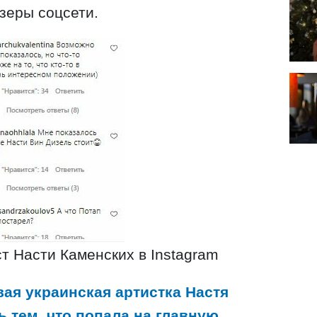
зеры соцсети.
т Насти Каменских в Instagram
вая украинская артистка Настя
 тем, что попала на главную