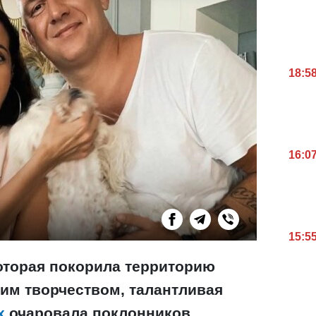
18:5
16:0
15:5
которая покорила территорию
им творчеством, талантливая
х
очаровала поклонников