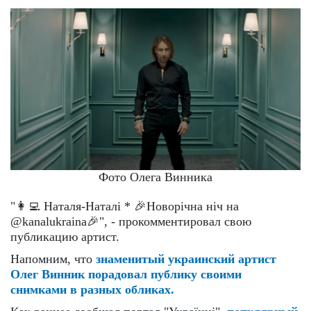
Фото Олега Винника
"👩‍💻 Наталя-Наталі * 🎉Новорічна ніч на
@kanalukraina🎉", - прокомментировал свою
публикацию артист.
Напомним, что
знаменитый украинский артист
Олег Винник порадовал публику своими
снимками в разных обликах.