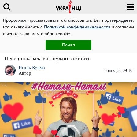
Продолжая просматривать ukrainci.com.ua Вы подтверждаете,
что ознакомились с
Политикой конфиденциальности
и согласны
Главная
Звезды
ЧИТАТИ УКРАЇНСЬКОЮ
с использованием файлов cookie.
Олег Винник показал магию разжигания
Понял
своих волчиц: в считанные минуты
Певец показала как нужно зажигать
Игорь Кучма
5 января, 09:10
Автор