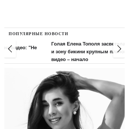
ПОПУЛЯРНЫЕ НОВОСТИ
Голая Елена Тополя засветила попку
Гола
Не
и зону бикини крупным планом: слив
"мохн
видео – начало
нее