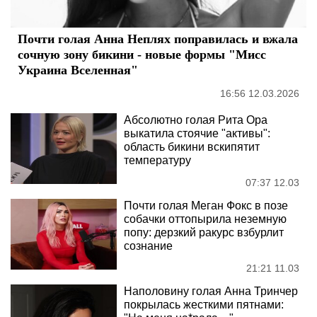
Почти голая Анна Неплях поправилась и вжала
сочную зону бикини - новые формы "Мисс
Украина Вселенная"
16:56 12.03.2026
Абсолютно голая Рита Ора
выкатила стоячие "активы":
область бикини вскипятит
температуру
07:37 12.03
Почти голая Меган Фокс в позе
собачки оттопырила неземную
попу: дерзкий ракурс взбурлит
сознание
21:21 11.03
Наполовину голая Анна Тринчер
покрылась жесткими пятнами: