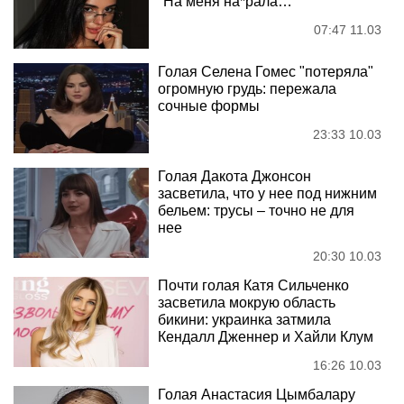
"На меня на*рала…"
07:47 11.03
Голая Селена Гомес "потеряла"
огромную грудь: пережала
сочные формы
23:33 10.03
Голая Дакота Джонсон
засветила, что у нее под нижним
бельем: трусы – точно не для
нее
20:30 10.03
Почти голая Катя Сильченко
засветила мокрую область
бикини: украинка затмила
Кендалл Дженнер и Хайли Клум
16:26 10.03
Голая Анастасия Цымбалару