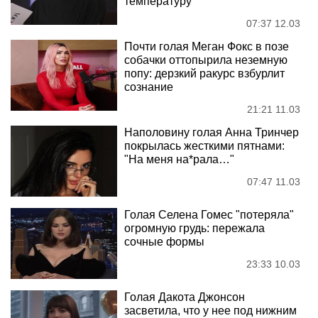
температуру
07:37 12.03
Почти голая Меган Фокс в позе
собачки оттопырила неземную
попу: дерзкий ракурс взбурлит
сознание
21:21 11.03
Наполовину голая Анна Тринчер
покрылась жесткими пятнами:
"На меня на*рала…"
07:47 11.03
Голая Селена Гомес "потеряла"
огромную грудь: пережала
сочные формы
23:33 10.03
Голая Дакота Джонсон
засветила, что у нее под нижним