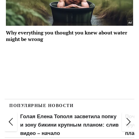
ПОПУЛЯРНЫЕ НОВОСТИ
попку
Почти голая Леся Никитюк спустила
Гола
 слив
трусы и засветила грудь крупным
"мохн
планом
нее