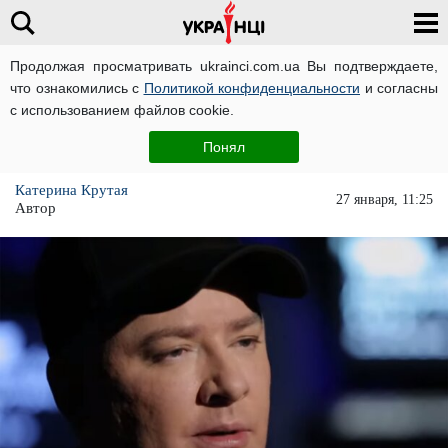
Продолжая просматривать ukrainci.com.ua Вы подтверждаете,
что ознакомились с
Политикой конфиденциальности
и согласны
Главная
Звезды
ЧИТАТИ УКРАЇНСЬКОЮ
с использованием файлов cookie.
Андрей Данилко перепутал Олю Полякову с
Понял
козой
Катерина Крутая
27 января, 11:25
Автор