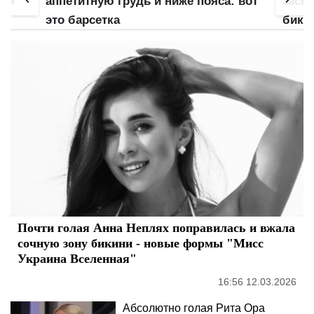
для
аппетитную грудь и ниже пояса: вот
засве
это барсетка
бики
напо
Почти голая Анна Неплях поправилась и вжала
сочную зону бикини - новые формы "Мисс
Украина Вселенная"
16:56 12.03.2026
Абсолютно голая Рита Ора