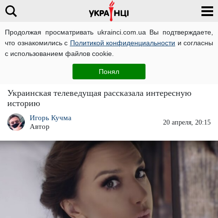
Продолжая просматривать ukrainci.com.ua Вы подтверждаете,
что ознакомились с
Политикой конфиденциальности
и согласны
Главная
Звезды
ЧИТАТИ УКРАЇНСЬКОЮ
с использованием файлов cookie.
"Страдания, покаяние и любовь": Оксана
Понял
Марченко рассказала о "душевных донорах"
Украинская телеведущая рассказала интересную
историю
Игорь Кучма
20 апреля, 20:15
Автор