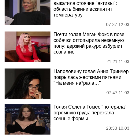
выкатила стоячие "активы":
область бикини вскипятит
температуру
07:37 12.03
Почти голая Меган Фокс в позе
собачки оттопырила неземную
попу: дерзкий ракурс взбурлит
сознание
21:21 11.03
Наполовину голая Анна Тринчер
покрылась жесткими пятнами:
"На меня на*рала…"
07:47 11.03
Голая Селена Гомес "потеряла"
огромную грудь: пережала
сочные формы
23:33 10.03