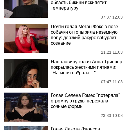
область бикини вскипятит
температуру
07:37 12.03
Почти голая Меган Фокс в позе
собачки оттопырила неземную
попу: дерзкий ракурс взбурлит
сознание
21:21 11.03
Наполовину голая Анна Тринчер
покрылась жесткими пятнами:
"На меня на*рала…"
07:47 11.03
Голая Селена Гомес "потеряла"
огромную грудь: пережала
сочные формы
23:33 10.03
Голая Дакота Джонсон