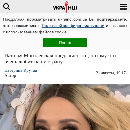
Продолжая просматривать ukrainci.com.ua Вы подтверждаете,
что ознакомились с
Политикой конфиденциальности
и согласны
Главная
Звезды
ЧИТАТИ УКРАЇНСЬКОЮ
с использованием файлов cookie.
Наталья Могилевская замахнулась на гимн
Понял
Украины: "Хочу, чтобы пели..."
Наталья Могилевская предлагает это, потому что
очень любит нашу страну
Катерина Крутая
21 августа, 19:17
Автор