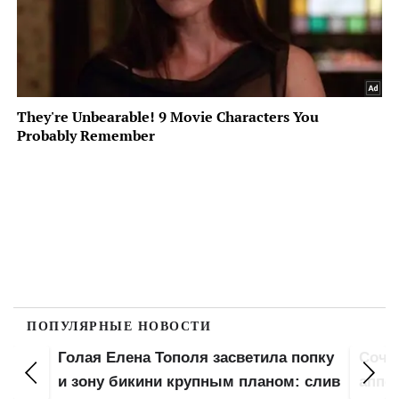
ПОПУЛЯРНЫЕ НОВОСТИ
Голая Елена Тополя засветила попку
Сочн
Не
и зону бикини крупным планом: слив
аппет