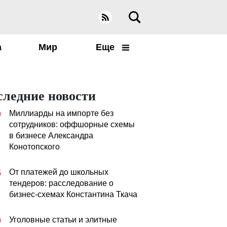
а
Мир
Еще
следние новости
Миллиарды на импорте без
0
сотрудников: оффшорные схемы
в бизнесе Александра
Конотопского
От платежей до школьных
5
тендеров: расследование о
бизнес-схемах Константина Ткача
Уголовные статьи и элитные
0