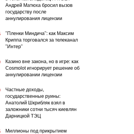
Андрей Матюха бросил вызов
государству после
аннулирования лицензии
"Пленки Миндича": как Максим
5
Криппа торговался за телеканал
"Интер"
Казино вне закона, но в игре: как
0
Cosmolot игнорирует решение об
аннулировании лицензии
Частные доходы,
0
государственные руины:
Анатолий Шкрибляк взял в
заложники сотни тысяч киевлян
Дарницкой ТЭЦ
Миллионы под прикрытием
5