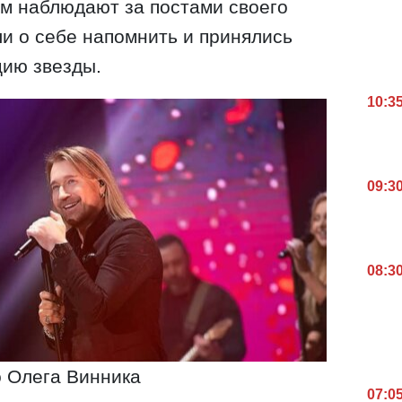
м наблюдают за постами своего
и о себе напомнить и принялись
цию звезды.
10:3
09:3
08:3
 Олега Винника
07:0