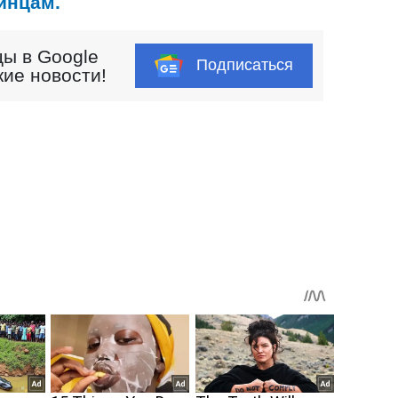
инцам.
ы в Google
Подписаться
кие новости!