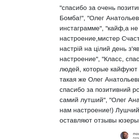
"спасибо за очень позити
Бомба!", "Олег Анатольев
инстаграмме", "кайф,а не
настроение,мистер Счасть
настрій на цілий день з'я
настроение", "Класс, спа
людей, которые кайфуют 
такая же Олег Анатольевич
спасибо за позитивний р
самий лутший", "Олег Ана
нам настроение!) Лушчий
оставляют отзывы юзеры