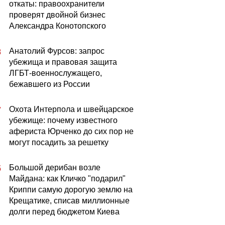
откаты: правоохранители
проверят двойной бизнес
Александра Конотопского
Анатолий Фурсов: запрос
8
убежища и правовая защита
ЛГБТ-военнослужащего,
бежавшего из России
Охота Интерпола и швейцарское
7
убежище: почему известного
афериста Юрченко до сих пор не
могут посадить за решетку
Большой дерибан возле
5
Майдана: как Кличко "подарил"
Криппи самую дорогую землю на
Крещатике, списав миллионные
долги перед бюджетом Киева