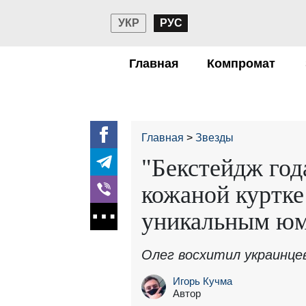
УКР
РУС
Главная
Компромат
Главная
Звезды
"Бекстейдж год
кожаной куртке
уникальным ю
Олег восхитил украинце
Игорь Кучма
Автор