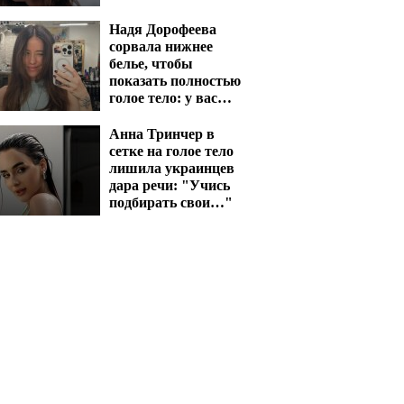
не дадут уснуть
Надя Дорофеева
сорвала нижнее
белье, чтобы
показать полностью
голое тело: у вас
глаза на лоб полезут
Анна Тринчер в
сетке на голое тело
лишила украинцев
дара речи: "Учись
подбирать свои…"