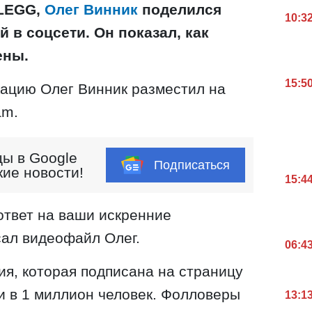
LEGG,
Олег Винник
поделился
10:3
 в соцсети. Он показал, как
ены.
15:5
ацию Олег Винник разместил на
am.
ы в Google
Подписаться
кие новости!
15:4
ответ на ваши искренние
исал видеофайл Олег.
06:4
я, которая подписана на страницу
ки в 1 миллион человек. Фолловеры
13:1