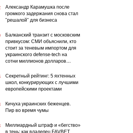
Александр Карамушка после
2
громкого задержания снова стал
"решалой" для бизнеса
Балканский транзит с московским
0
привкусом: СМИ объяснили, кто
стоит за теневым импортом для
украинского defense-tech на
сотни миллионов долларов…
Секретный рейтинг: 5 яхтенных
4
школ, конкурирующих с лучшими
европейскими проектами
Кичуха украинских беженцев.
3
Пир во время чумы
Миллиардный штраф и «бегство»
3
в тень: как владелец FAVBET