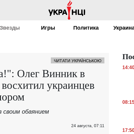
Звезды
Игры
Политика
Украин
По
ЧИТАТИ УКРАЇНСЬКОЮ
14:4
а!": Олег Винник в
 восхитил украинцев
мором
08:1
в своим обаянием
24 августа, 07:11
17:5