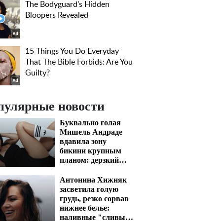
пулярные новости
Буквально голая
Мишель Андраде
вдавила зону
бикини крупным
планом: дерзкий
ракурс сведет с ума
Антонина Хижняк
засветила голую
грудь, резко сорвав
нижнее белье:
наливные "сливы"