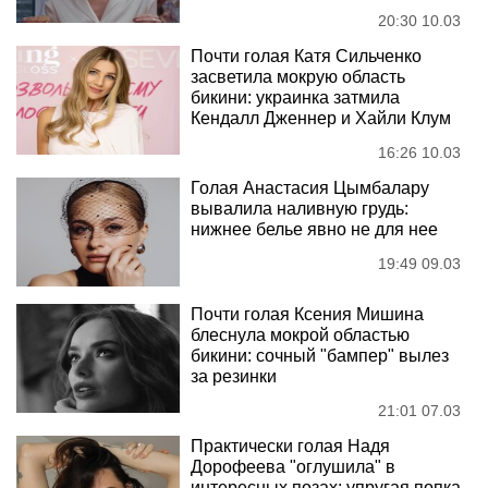
20:30 10.03
Почти голая Катя Сильченко
засветила мокрую область
бикини: украинка затмила
Кендалл Дженнер и Хайли Клум
16:26 10.03
Голая Анастасия Цымбалару
вывалила наливную грудь:
нижнее белье явно не для нее
19:49 09.03
Почти голая Ксения Мишина
блеснула мокрой областью
бикини: сочный "бампер" вылез
за резинки
21:01 07.03
Практически голая Надя
Дорофеева "оглушила" в
интересных позах: упругая попка