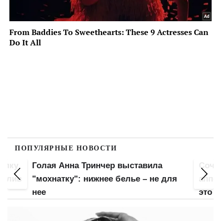
ПОПУЛЯРНЫЕ НОВОСТИ
попку
Голая Анна Тринчер выставила
Сочн
 слив
"мохнатку": нижнее белье – не для
аппет
нее
это б