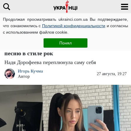
Продолжая просматривать ukrainci.com.ua Вы подтверждаете,
что ознакомились с
Политикой конфиденциальности
и согласны
Главная
Звезды
ЧИТАТИ УКРАЇНСЬКОЮ
с использованием файлов cookie.
Спрячьте бабушек подальше: Надя
Понял
Дорофеева "порвала" сцену спев народную
песню в стиле рок
Надя Дорофеева переплюнула саму себя
Игорь Кучма
27 августа, 19:27
Автор