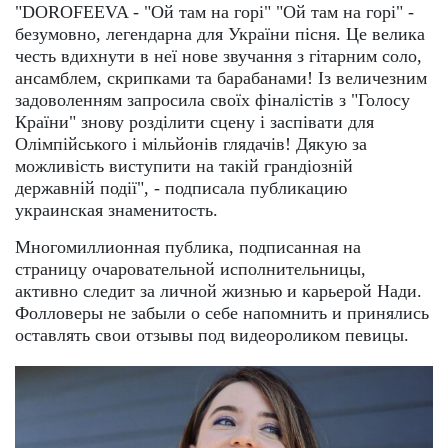
"DOROFEEVA - "Ой там на горі" "Ой там на горі" -
безумовно, легендарна для України пісня. Це велика
честь вдихнути в неї нове звучання з гітарним соло,
ансамблем, скрипками та барабанами! Із величезним
задоволенням запросила своїх фіналістів з "Голосу
Країни" знову розділити сцену і заспівати для
Олімпійського і мільйонів глядачів! Дякую за
можливість виступити на такій грандіозній
державній події", - подписала публикацию
украинская знаменитость.
Многомиллионная публика, подписанная на
страницу очаровательной исполнительницы,
активно следит за личной жизнью и карьерой Нади.
Фолловеры не забыли о себе напомнить и принялись
оставлять свои отзывы под видеороликом певицы.