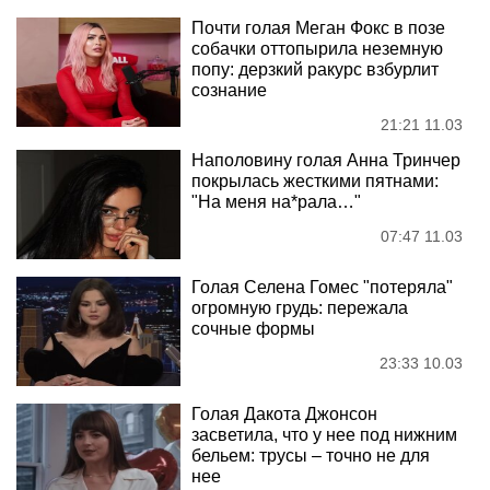
Почти голая Меган Фокс в позе
собачки оттопырила неземную
попу: дерзкий ракурс взбурлит
сознание
21:21 11.03
Наполовину голая Анна Тринчер
покрылась жесткими пятнами:
"На меня на*рала…"
07:47 11.03
Голая Селена Гомес "потеряла"
огромную грудь: пережала
сочные формы
23:33 10.03
Голая Дакота Джонсон
засветила, что у нее под нижним
бельем: трусы – точно не для
нее