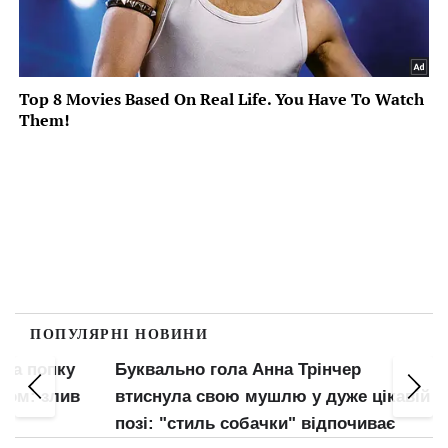
ПОПУЛЯРНІ НОВИНИ
пку
Буквально гола Анна Трінчер
Майже
злив
втиснула свою мушлю у дуже цікавій
між н
позі: "стиль собачки" відпочиває
груди