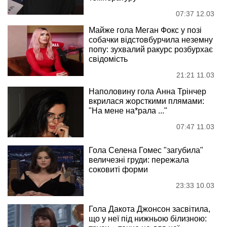
07:37 12.03
Майже гола Меган Фокс у позі
собачки відстовбурчила неземну
попу: зухвалий ракурс розбурхає
свідомість
21:21 11.03
Наполовину гола Анна Трінчер
вкрилася жорсткими плямами:
"На мене на*рала ..."
07:47 11.03
Гола Селена Гомес "загубила"
величезні груди: пережала
соковиті форми
23:33 10.03
Гола Дакота Джонсон засвітила,
що у неї під нижньою білизною: