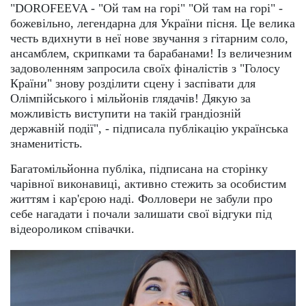
"DOROFEEVA - "Ой там на горі" "Ой там на горі" -
божевільно, легендарна для України пісня. Це велика
честь вдихнути в неї нове звучання з гітарним соло,
ансамблем, скрипками та барабанами! Із величезним
задоволенням запросила своїх фіналістів з "Голосу
Країни" знову розділити сцену і заспівати для
Олімпійського і мільйонів глядачів! Дякую за
можливість виступити на такій грандіозній
державній події", - підписала публікацію українська
знаменитість.
Багатомільйонна публіка, підписана на сторінку
чарівної виконавиці, активно стежить за особистим
життям і кар'єрою наді. Фолловери не забули про
себе нагадати і почали залишати свої відгуки під
відеороликом співачки.