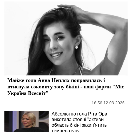
Майже гола Анна Неплях поправилась і
втиснула соковиту зону бікіні - нові форми "Міс
Україна Всесвіт"
16:56 12.03.2026
Абсолютно гола Ріта Ора
викотила стоячі "активи":
область бікіні закип'ятить
температуру