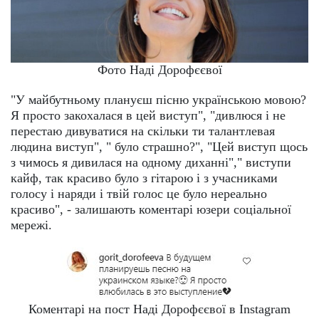
Фото Наді Дорофєєвої
"У майбутньому плануєш пісню українською мовою?
Я просто закохалася в цей виступ", "дивлюся і не
перестаю дивуватися на скільки ти талантлевая
людина виступ", " було страшно?", "Цей виступ щось
з чимось я дивилася на одному диханні"," виступи
кайф, так красиво було з гітарою і з учасниками
голосу і наряди і твій голос це було нереально
красиво", - залишають коментарі юзери соціальної
мережі.
Коментарі на пост Наді Дорофєєвої в Instagram