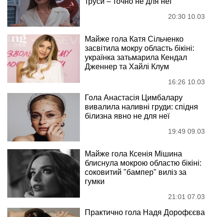
труси – точно не для неї
20:30 10.03
Майже гола Катя Сільченко
засвітила мокру область бікіні:
українка затьмарила Кендал
Дженнер та Хайлі Клум
16:26 10.03
Гола Анастасія Цимбалару
вивалила наливні груди: спідня
білизна явно не для неї
19:49 09.03
Майже гола Ксенія Мішина
блиснула мокрою областю бікіні:
соковитий "бампер" виліз за
гумки
21:01 07.03
Практично гола Надя Дорофєєва