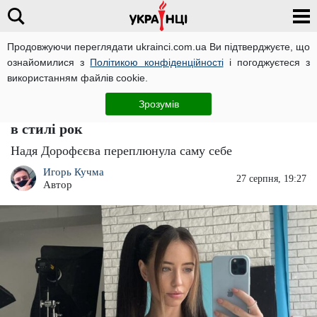
Продовжуючи переглядати ukrainci.com.ua Ви підтверджуєте, що
ознайомилися з
Політикою конфіденційності
і погоджуєтеся з
Головна
Зірки
ЧИТАТЬ НА РУССКОМ
використанням файлів cookie.
Сховайте бабусь подалі: Надя Дорофєєва
Зрозумів
"порвала" сцену заспівавши народну пісню
в стилі рок
Надя Дорофєєва переплюнула саму себе
Игорь Кучма
27 серпня, 19:27
Автор