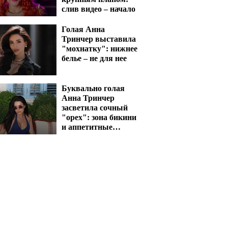
слив видео – начало
Голая Анна
Тринчер выставила
"мохнатку": нижнее
белье – не для нее
Буквально голая
Анна Тринчер
засветила сочный
"орех": зона бикини
и аппетитные
активы сразят
наповал