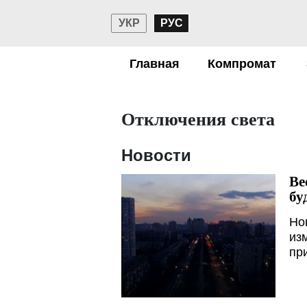
УКР
РУС
Главная
Компромат
Отключения света
Новости
Ве
бу
Но
из
пр