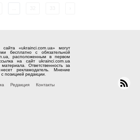
...
32
33
›
айта «ukrainci.com.ua» могут
лями бесплатно с обязательной
om.ua, расположенным в первом
сылка на сайт ukrainci.com.ua
материала. Ответственность за
несет рекламодатель. Мнение
 с позицией редакции.
ма
Редакция
Контакты