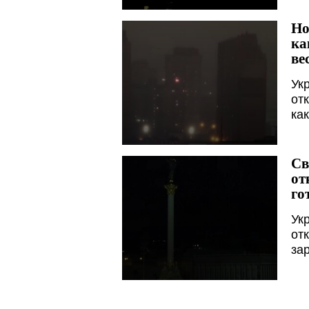
Но
ка
ве
Ук
от
ка
Св
от
го
Ук
от
зар