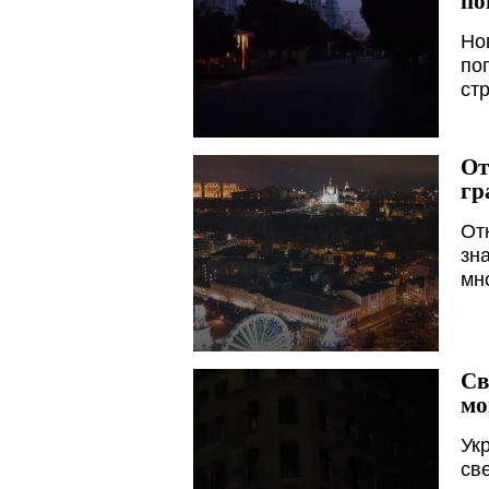
по
Но
по
ст
От
гр
От
зн
мн
Св
мо
Ук
св