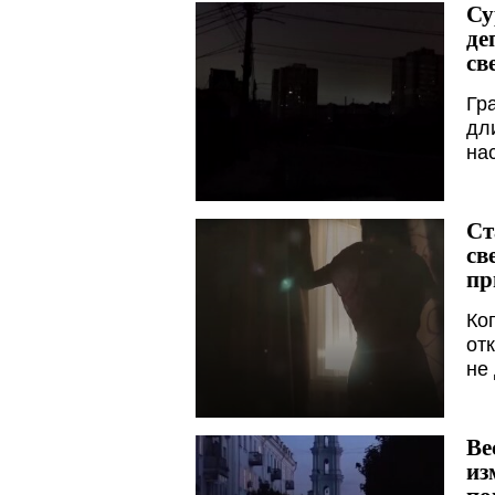
Су
де
св
Гр
дл
на
Ст
св
пр
Ко
от
не
Ве
из