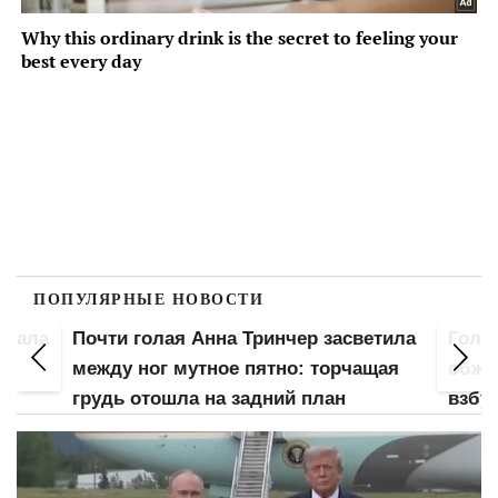
ПОПУЛЯРНЫЕ НОВОСТИ
вжала
Почти голая Анна Тринчер засветила
Голая
ой
между ног мутное пятно: торчащая
обжа
грудь отошла на задний план
взбу