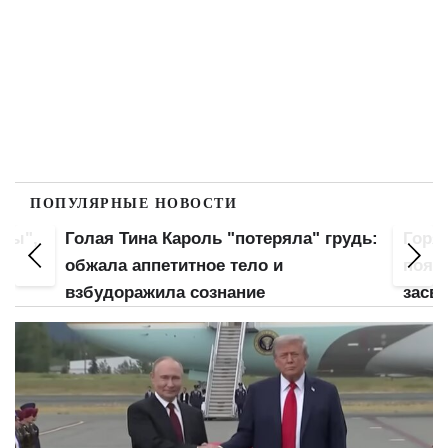
ПОПУЛЯРНЫЕ НОВОСТИ
оны",
Голая Тина Кароль "потеряла" грудь:
Горя
ла
обжала аппетитное тело и
пояс
взбудоражила сознание
засве