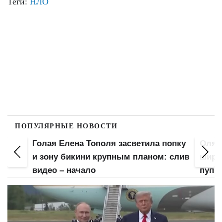
Теги:
НЛО
ПОПУЛЯРНЫЕ НОВОСТИ
Голая Елена Тополя засветила попку
Оля 
Не
и зону бикини крупным планом: слив
широ
видео – начало
пупк