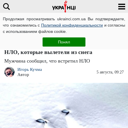
Продолжая просматривать ukrainci.com.ua Вы подтверждаете,
что ознакомились с
Политикой конфиденциальности
и согласны
Главная
Мир
ЧИТАТИ УКРАЇНСЬКОЮ
с использованием файлов cookie.
"Загадка Антарктиды": мужчина
Понял
утверждает, что обнаружил идентичные
НЛО, которые вылетели из снега
Мужчина сообщил, что встретил НЛО
Игорь Кучма
5 августа, 09:27
Автор