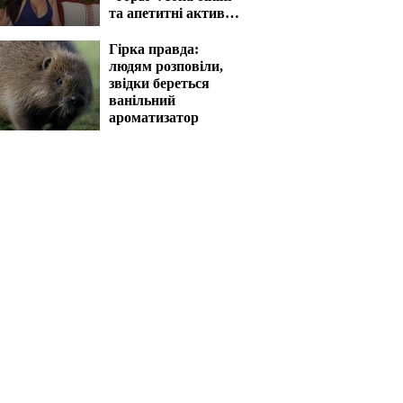
та апетитні активи
вразять наповал
Гірка правда:
людям розповіли,
звідки береться
ванільний
ароматизатор