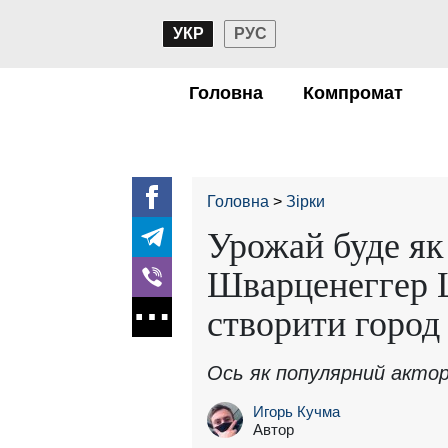
УКР
РУС
Головна
Компромат
Головна
Зірки
Урожай буде як 
Шварценеггер Ц
створити город 
Ось як популярний акто
Игорь Кучма
Автор