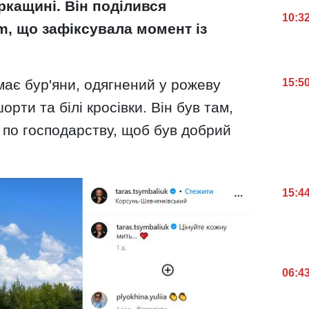
кащині. Він поділився
10:3
m, що зафіксувала момент із
ає бур'яни, одягнений у рожеву
15:5
орти та білі кросівки. Він був там,
ї по господарству, щоб був добрий
15:4
06:4