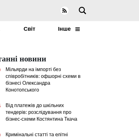
а
Світ
Інше
танні новини
Мільярди на імпорті без
0
співробітників: офшорні схеми в
бізнесі Олександра
Конотопського
Від платежів до шкільних
5
тендерів: розслідування про
бізнес-схеми Костянтина Ткача
Кримінальні статті та елітні
0