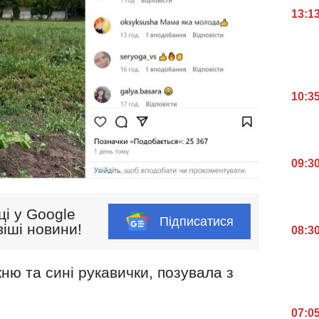
13:1
10:3
09:3
ці у Google
Підписатися
іші новини!
08:3
кню та сині рукавички, позувала з
07:0