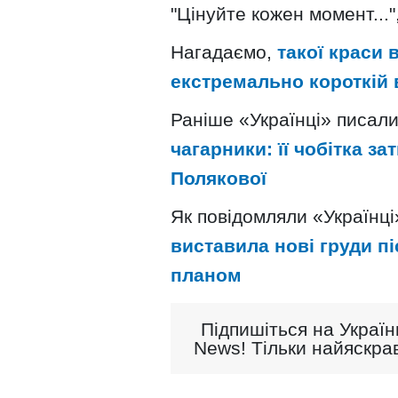
"Цінуйте кожен момент...
Нагадаємо,
такої краси 
екстремально короткій 
Раніше «Українці» писал
чагарники: її чобітка з
Полякової
Як повідомляли «Українці
виставила нові груди пі
планом
Підпишіться на Україн
News! Тільки найяскрав