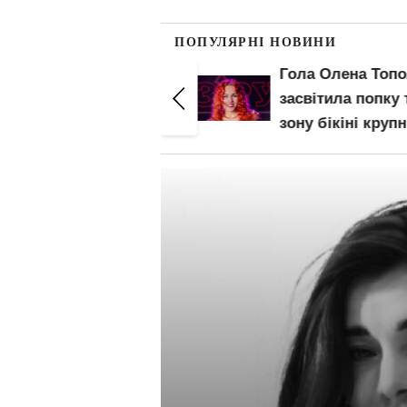
ПОПУЛЯРНІ НОВИНИ
Гола Олена Тополя
Гола Олена Топ
на відео: "Не
засвітила попку 
виправдання, а
зону бікіні круп
факт"
планом: злив ві
– початок