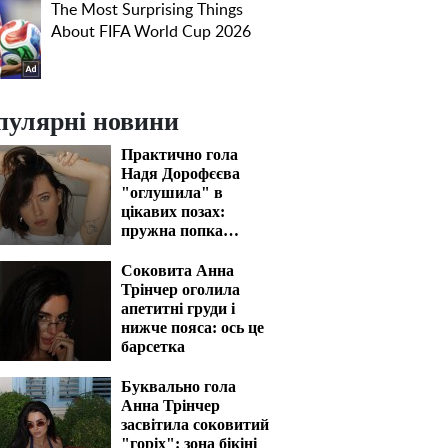
пулярні новини
Практично гола
Надя Дорофєєва
"оглушила" в
цікавих позах:
пружна попка
закип'ятить кров
Соковита Анна
Трінчер оголила
апетитні груди і
нижче пояса: ось це
барсетка
Буквально гола
Анна Трінчер
засвітила соковитий
"горіх": зона бікіні