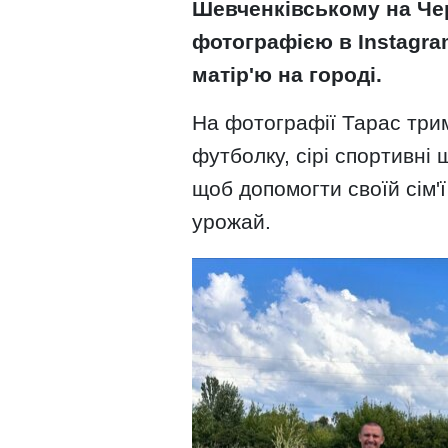
Шевченківському на Чер
фотографією в Instagra
матір'ю на городі.
На фотографії Тарас трим
футболку, сірі спортивні ш
щоб допомогти своїй сім'
урожай.