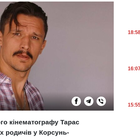
18:5
16:0
15:5
го кінематографу Тарас
х родичів у Корсунь-