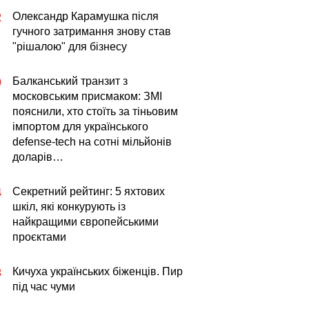
Олександр Карамушка після
2
гучного затримання знову став
"рішалою" для бізнесу
Балканський транзит з
0
московським присмаком: ЗМІ
пояснили, хто стоїть за тіньовим
імпортом для українського
defense-tech на сотні мільйонів
доларів…
Секретний рейтинг: 5 яхтових
4
шкіл, які конкурують із
найкращими європейськими
проєктами
Кичуха українських біженців. Пир
3
під час чуми