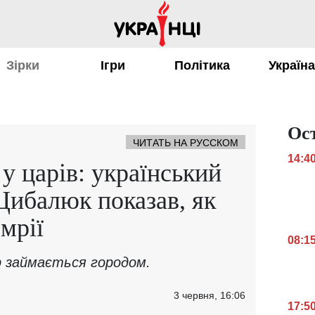
Зірки
Ігри
Політика
Україн
Ос
ЧИТАТЬ НА РУССКОМ
14:4
у царів: український
ибалюк показав, як
мрії
08:1
р займається городом.
3 червня, 16:06
17:5