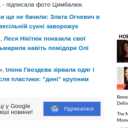
", - підписала фото Цимбалюк.
ви ще не бачили: Злата Огневич в
весільній сукні заворожує
и,
Леся Нікітюк показала свої
атьмарила навіть помідори Олі
»,
Ілона Гвоздєва зірвала одяг і
сля пластики: "дині" крупним
ці у Google
Підписатися
іші новини!