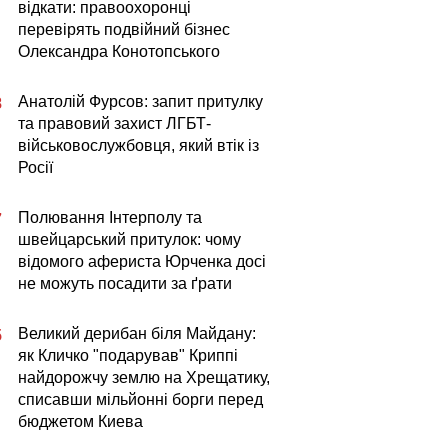
відкати: правоохоронці
перевірять подвійний бізнес
Олександра Конотопського
Анатолій Фурсов: запит притулку
8
та правовий захист ЛГБТ-
військовослужбовця, який втік із
Росії
Полювання Інтерполу та
7
швейцарський притулок: чому
відомого афериста Юрченка досі
не можуть посадити за ґрати
Великий дерибан біля Майдану:
5
як Кличко "подарував" Криппі
найдорожчу землю на Хрещатику,
списавши мільйонні борги перед
бюджетом Киева