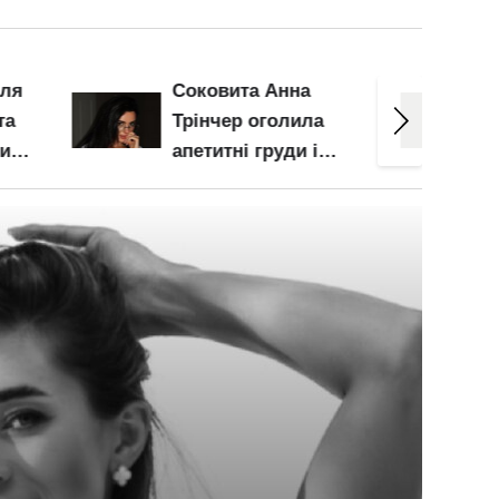
оля
Соковита Анна
та
Трінчер оголила
ним
апетитні груди і
део
нижче пояса: ось це
барсетка