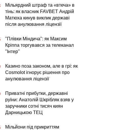
Мільярдний штраф та «втеча» в
3
тінь: як власник FAVBET Андрій
Матюха кинув виклик державі
після анулювання ліцензії
"Плівки Міндича": як Максим
5
Кріппа торгувався за телеканал
"Інтер"
Казино поза законом, але в грі: як
0
Cosmolot ігнорує рішення про
анулювання ліцензії
Приватні прибутки, державні
0
руїни: Анатолій Шкрібляк взяв у
заручники сотні тисяч киян
Дарницькою ТЕЦ
Мільйони під прикриттям
5