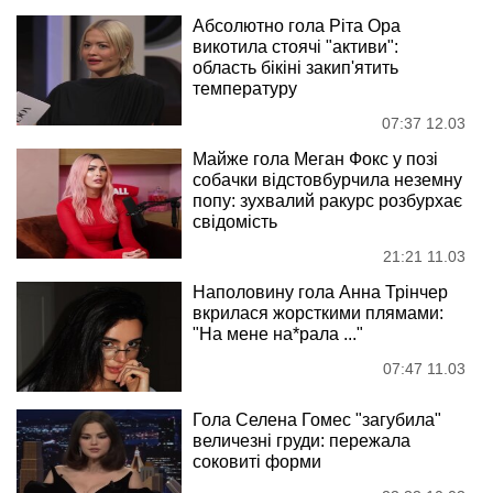
Абсолютно гола Ріта Ора
викотила стоячі "активи":
область бікіні закип'ятить
температуру
07:37 12.03
Майже гола Меган Фокс у позі
собачки відстовбурчила неземну
попу: зухвалий ракурс розбурхає
свідомість
21:21 11.03
Наполовину гола Анна Трінчер
вкрилася жорсткими плямами:
"На мене на*рала ..."
07:47 11.03
Гола Селена Гомес "загубила"
величезні груди: пережала
соковиті форми