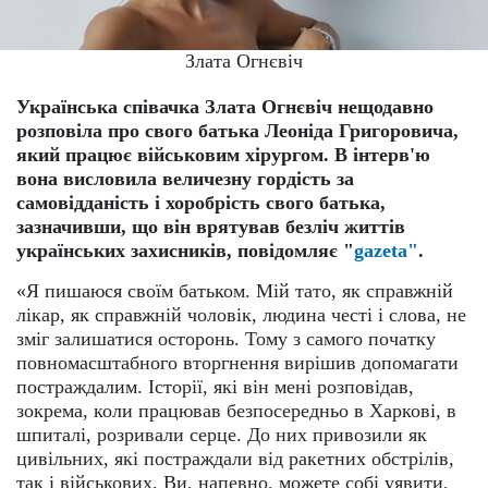
Злата Огнєвіч
Українська співачка Злата Огнєвіч нещодавно
розповіла про свого батька Леоніда Григоровича,
який працює військовим хірургом. В інтерв'ю
вона висловила величезну гордість за
самовідданість і хоробрість свого батька,
зазначивши, що він врятував безліч життів
українських захисників, повідомляє "
gazeta"
.
«Я пишаюся своїм батьком. Мій тато, як справжній
лікар, як справжній чоловік, людина честі і слова, не
зміг залишатися осторонь. Тому з самого початку
повномасштабного вторгнення вирішив допомагати
постраждалим. Історії, які він мені розповідав,
зокрема, коли працював безпосередньо в Харкові, в
шпиталі, розривали серце. До них привозили як
цивільних, які постраждали від ракетних обстрілів,
так і військових. Ви, напевно, можете собі уявити,