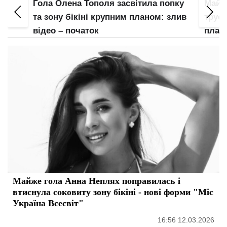
Гола Олена Тополя засвітила попку
Майж
е
та зону бікіні крупним планом: злив
труси
відео – початок
план
Майже гола Анна Неплях поправилась і
втиснула соковиту зону бікіні - нові форми "Міс
Україна Всесвіт"
16:56 12.03.2026