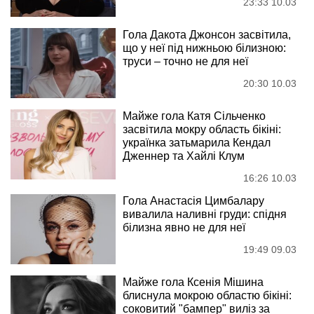
23:33 10.03
Гола Дакота Джонсон засвітила,
що у неї під нижньою білизною:
труси – точно не для неї
20:30 10.03
Майже гола Катя Сільченко
засвітила мокру область бікіні:
українка затьмарила Кендал
Дженнер та Хайлі Клум
16:26 10.03
Гола Анастасія Цимбалару
вивалила наливні груди: спідня
білизна явно не для неї
19:49 09.03
Майже гола Ксенія Мішина
блиснула мокрою областю бікіні:
соковитий "бампер" виліз за