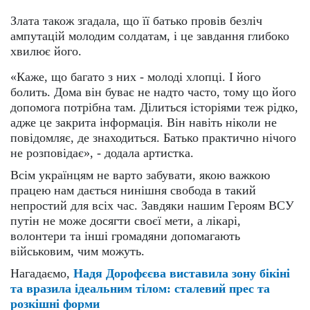
Злата також згадала, що її батько провів безліч
ампутацій молодим солдатам, і це завдання глибоко
хвилює його.
«Каже, що багато з них - молоді хлопці. І його
болить. Дома він буває не надто часто, тому що його
допомога потрібна там. Ділиться історіями теж рідко,
адже це закрита інформація. Він навіть ніколи не
повідомляє, де знаходиться. Батько практично нічого
не розповідає», - додала артистка.
Всім українцям не варто забувати, якою важкою
працею нам дається нинішня свобода в такий
непростий для всіх час. Завдяки нашим Героям ВСУ
путін не може досягти своєї мети, а лікарі,
волонтери та інші громадяни допомагають
військовим, чим можуть.
Нагадаємо,
Надя Дорофєєва виставила зону бікіні
та вразила ідеальним тілом: сталевий прес та
розкішні форми