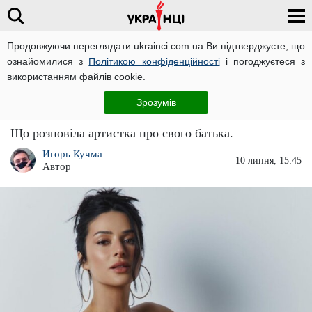
Продовжуючи переглядати ukrainci.com.ua Ви підтверджуєте, що
ознайомилися з
Політикою конфіденційності
і погоджуєтеся з
Головна
Зірки
ЧИТАТЬ НА РУССКОМ
використанням файлів cookie.
Злата Огнєвіч розповіла, як її батько рятує
Зрозумів
військових: "Пишаюся"
Що розповіла артистка про свого батька.
Игорь Кучма
10 липня, 15:45
Автор