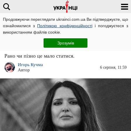
Продовжуючи переглядати ukrainci.com.ua Ви підтверджуєте, що
ознайомилися з
Політикою конфіденційності
і погоджуєтеся з
Головна
Зірки
ЧИТАТЬ НА РУССКОМ
використанням файлів cookie.
Головний секрет Наталії Могилевської
Зрозумів
"злили" у мережу: таємне стало явним
Рано чи пізно це мало статися.
Игорь Кучма
6 серпня, 11:59
Автор