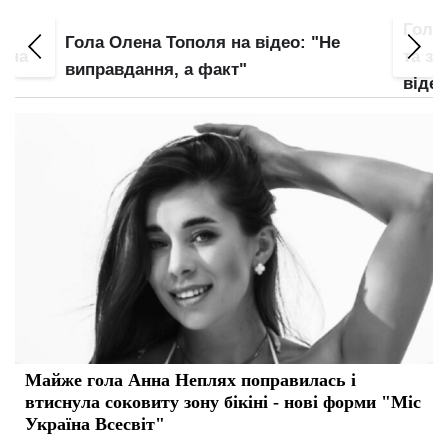
а
Гола
Гола Олена Тополя на відео: "Не
ужна
та зо
виправдання, а факт"
відео
Майже гола Анна Неплях поправилась і
втиснула соковиту зону бікіні - нові форми "Міс
Україна Всесвіт"