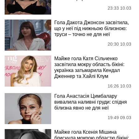
23:33 10.03
Гола Дакота Джонсон засвітила,
що у неї під нижньою білизною:
труси – точно не для неї
20:30 10.03
Майже гола Катя Сільченко
засвітила мокру область бікіні:
українка затьмарила Кендал
Дженнер та Хайлі Клум
16:26 10.03
Гола Анастасія Цимбалару
вивалила наливні груди: спідня
білизна явно не для неї
19:49 09.03
Майже гола Ксенія Мішина
блиснула мокрою областю бікіні: