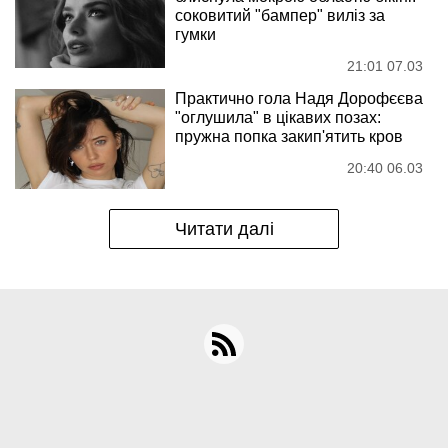
соковитий "бампер" виліз за
гумки
21:01 07.03
Практично гола Надя Дорофєєва
"оглушила" в цікавих позах:
пружна попка закип'ятить кров
20:40 06.03
Читати далі