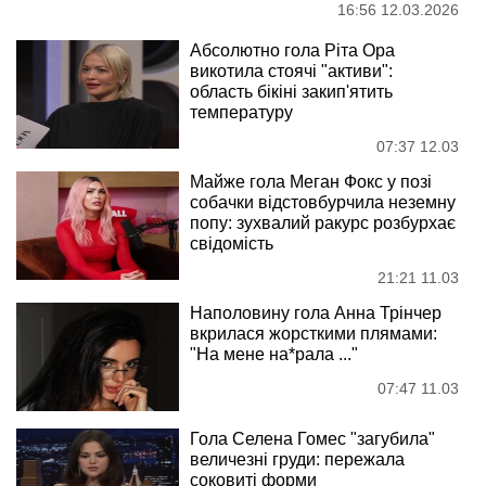
16:56 12.03.2026
Абсолютно гола Ріта Ора
викотила стоячі "активи":
область бікіні закип'ятить
температуру
07:37 12.03
Майже гола Меган Фокс у позі
собачки відстовбурчила неземну
попу: зухвалий ракурс розбурхає
свідомість
21:21 11.03
Наполовину гола Анна Трінчер
вкрилася жорсткими плямами:
"На мене на*рала ..."
07:47 11.03
Гола Селена Гомес "загубила"
величезні груди: пережала
соковиті форми