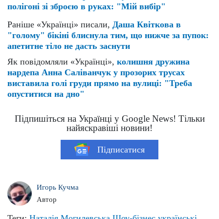
полігоні зі зброєю в руках: "Мій вибір"
Раніше «Українці» писали,
Даша Квіткова в
"голому" бікіні блиснула тим, що нижче за пупок:
апетитне тіло не дасть заснути
Як повідомляли «Українці»,
колишня дружина
нардепа Анна Саліванчук у прозорих трусах
виставила голі груди прямо на вулиці: "Треба
опуститися на дно"
Підпишіться на Українці у Google News! Тільки
найяскравіші новини!
Підписатися
Игорь Кучма
Автор
Теги:
Наталія Могилевська
Шоу-бізнес
українські