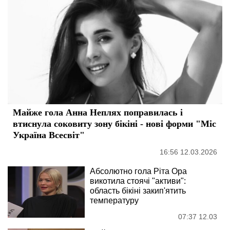
Майже гола Анна Неплях поправилась і
втиснула соковиту зону бікіні - нові форми "Міс
Україна Всесвіт"
16:56 12.03.2026
Абсолютно гола Ріта Ора
викотила стоячі "активи":
область бікіні закип'ятить
температуру
07:37 12.03