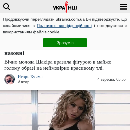
Продовжуючи переглядати ukrainci.com.ua Ви підтверджуєте, що
ознайомилися з
Політикою конфіденційності
і погоджуєтеся з
Головна
Зірки
ЧИТАТЬ НА РУССКОМ
використанням файлів cookie.
Наполовину гола Шакіра засвітила
Зрозумів
"висюльки": соковиті форми просяться
назовні
Вічно молода Шакіра вразила фігурою в майже
голому образі на неймовірно красивому тлі.
Игорь Кучма
4 вересня, 05:35
Автор