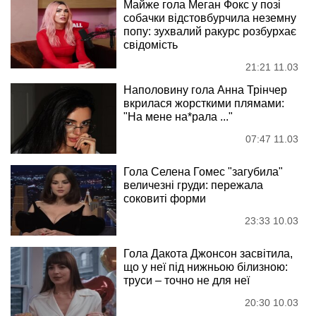
Майже гола Меган Фокс у позі
собачки відстовбурчила неземну
попу: зухвалий ракурс розбурхає
свідомість
21:21 11.03
Наполовину гола Анна Трінчер
вкрилася жорсткими плямами:
"На мене на*рала ..."
07:47 11.03
Гола Селена Гомес "загубила"
величезні груди: пережала
соковиті форми
23:33 10.03
Гола Дакота Джонсон засвітила,
що у неї під нижньою білизною:
труси – точно не для неї
20:30 10.03