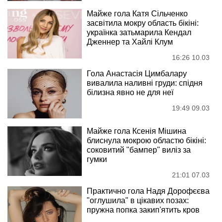
Майже гола Катя Сільченко
засвітила мокру область бікіні:
українка затьмарила Кендал
Дженнер та Хайлі Клум
16:26 10.03
Гола Анастасія Цимбалару
вивалила наливні груди: спідня
білизна явно не для неї
19:49 09.03
Майже гола Ксенія Мішина
блиснула мокрою областю бікіні:
соковитий "бампер" виліз за
гумки
21:01 07.03
Практично гола Надя Дорофєєва
"оглушила" в цікавих позах:
пружна попка закип'ятить кров