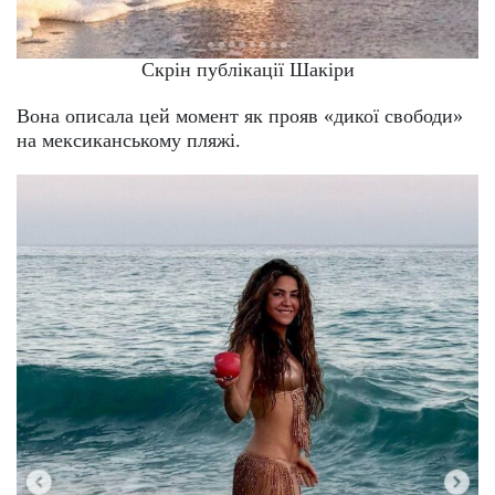
Скрін публікації Шакіри
Вона описала цей момент як прояв «дикої свободи»
на мексиканському пляжі.