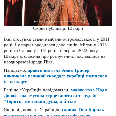
Скрін публікації Шакіри
Їхні стосунки стали надбанням громадськості у 2011
році, і у пари народилося двоє синів: Мілан у 2013
році та Сашко у 2015 році. У червні 2022 року
Шакіра оголосила про розлучення, пославшись на
неодноразові зради Піке.
Нагадаємо,
практично гола Анна Тричер
викликала великий скандал: українці зчепилися
не на жарт
Раніше «Українці» повідомляли,
майже гола Надя
Дорофєєва змусила серце вилітати з грудей:
"Горить" не тільки душа, а й тіло
Як повідомляли «Українці»,
гаряча Тіна Кароль
оскаржила голі груди і захопила фігурою