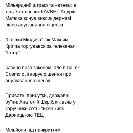
Мільярдний штраф та «втеча» в
3
тінь: як власник FAVBET Андрій
Матюха кинув виклик державі
після анулювання ліцензії
"Плівки Міндича": як Максим
5
Кріппа торгувався за телеканал
"Інтер"
Казино поза законом, але в грі: як
0
Cosmolot ігнорує рішення про
анулювання ліцензії
Приватні прибутки, державні
0
руїни: Анатолій Шкрібляк взяв у
заручники сотні тисяч киян
Дарницькою ТЕЦ
Мільйони під прикриттям
5