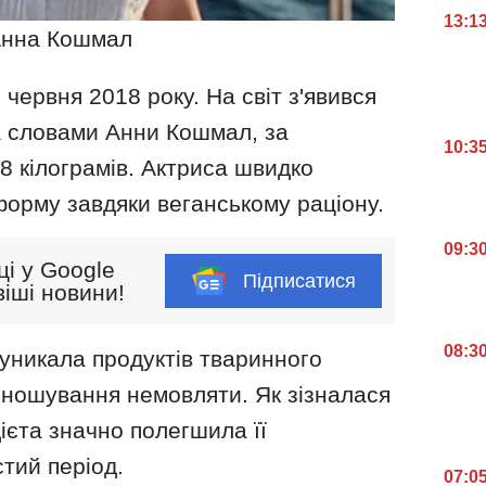
13:1
нна Кошмал
червня 2018 року. На світ з'явився
а словами Анни Кошмал, за
10:3
18 кілограмів. Актриса швидко
орму завдяки веганському раціону.
09:3
ці у Google
Підписатися
іші новини!
08:3
уникала продуктів тваринного
иношування немовляти. Як зізналася
дієта значно полегшила її
тий період.
07:0