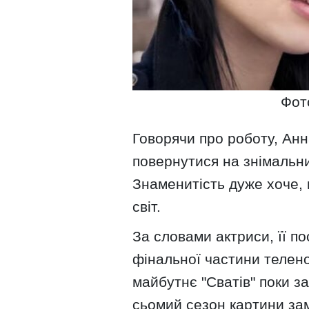
Фот
Говорячи про роботу, Анн
повернутися на знімальни
Знаменитість дуже хоче,
світ.
За словами актриси, її п
фінальної частини телен
майбутнє "Сватів" поки 
сьомий сезон картини за