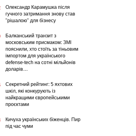
Олександр Карамушка після
2
гучного затримання знову став
"рішалою" для бізнесу
Балканський транзит з
0
московським присмаком: ЗМІ
пояснили, хто стоїть за тіньовим
імпортом для українського
defense-tech на сотні мільйонів
доларів…
Секретний рейтинг: 5 яхтових
4
шкіл, які конкурують із
найкращими європейськими
проєктами
Кичуха українських біженців. Пир
3
під час чуми