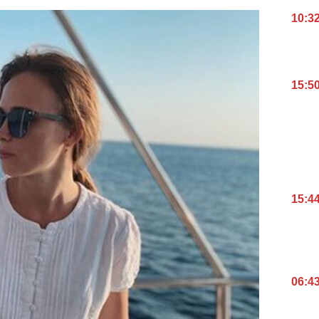
10:3
15:5
15:4
06:4