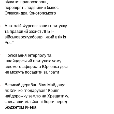
відкати: правоохоронці
перевірять подвійний бізнес
Олександра Конотопського
Анатолій Фурсов: запит притулку
8
та правовий захист ЛГБТ-
військовослужбовця, який втік із
Росії
Полювання Інтерполу та
7
швейцарський притулок: чому
відомого афериста Юрченка досі
не можуть посадити за ґрати
Великий дерибан біля Майдану:
5
як Кличко "подарував" Криппі
найдорожчу землю на Хрещатику,
списавши мільйонні борги перед
бюджетом Киева