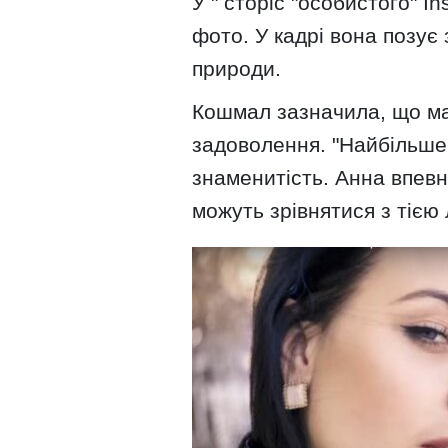
У " сторіс "особистого" I
фото. У кадрі вона позує 
природи.
Кошмал зазначила, що ма
задоволення. "Найбільше 
знаменитість. Анна впевне
можуть зрівнятися з тією