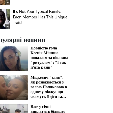
пулярні новини
Повністю гола
Ксенія Мішина
попалася за цікавим
"ритуалом": "І так
п'ять разів"
Міцкевич "злив",
як розважається з
голою Поляковою в
одному ліжку: що
скажуть її діти та
чоловік
Вже у січні
виплатять більше: