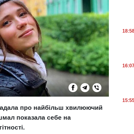
18:5
16:0
15:5
згадала про найбільш хвилюючий
ошмал показала себе на
ітності.