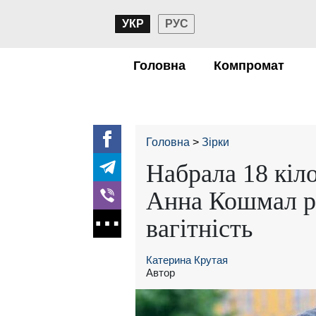
УКР
РУС
Головна
Компромат
Головна
Зірки
Набрала 18 кіло
Анна Кошмал р
вагітність
Катерина Крутая
Автор