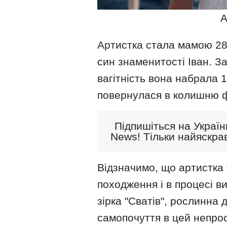
А
Артистка стала мамою 28 
син знаменитості Іван. З
вагітність вона набрала 
повернулася в колишню ф
Підпишіться на Україн
News! Тільки найяскрав
Відзначимо, що артистка 
походження і в процесі в
зірка "Сватів", рослинна 
самопочуття в цей непрос