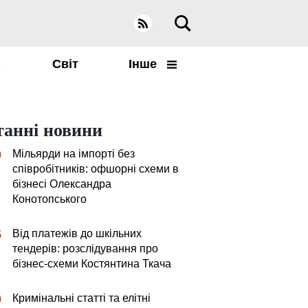
а
Світ
Інше
танні новини
Мільярди на імпорті без
0
співробітників: офшорні схеми в
бізнесі Олександра
Конотопського
Від платежів до шкільних
5
тендерів: розслідування про
бізнес-схеми Костянтина Ткача
Кримінальні статті та елітні
0