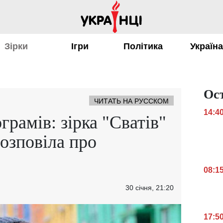
Зірки
Ігри
Політика
Україн
Ос
ЧИТАТЬ НА РУССКОМ
14:4
грамів: зірка "Сватів"
озповіла про
08:1
30 січня, 21:20
17:5