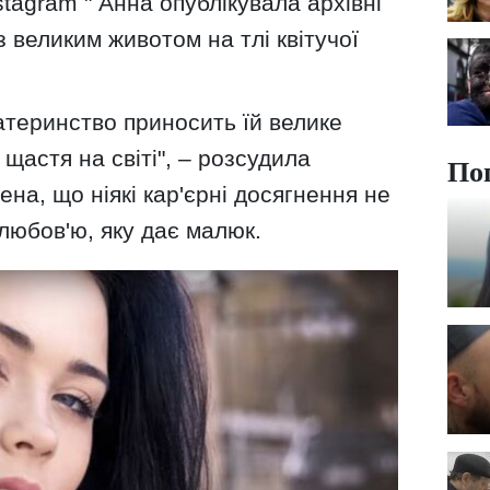
nstagram " Анна опублікувала архівні
з великим животом на тлі квітучої
теринство приносить їй велике
щастя на світі", – розсудила
По
на, що ніякі кар'єрні досягнення не
 любов'ю, яку дає малюк.