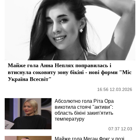
Майже гола Анна Неплях поправилась і
втиснула соковиту зону бікіні - нові форми "Міс
Україна Всесвіт"
16:56 12.03.2026
Абсолютно гола Ріта Ора
викотила стоячі "активи":
область бікіні закип'ятить
температуру
07:37 12.03
Майже гола Меган Фокс у позі