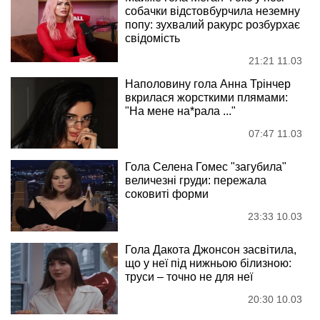
собачки відстовбурчила неземну
попу: зухвалий ракурс розбурхає
свідомість
21:21 11.03
Наполовину гола Анна Трінчер
вкрилася жорсткими плямами:
"На мене на*рала ..."
07:47 11.03
Гола Селена Гомес "загубила"
величезні груди: пережала
соковиті форми
23:33 10.03
Гола Дакота Джонсон засвітила,
що у неї під нижньою білизною:
труси – точно не для неї
20:30 10.03