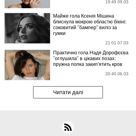
19:49 09.03
Майже гола Ксенія Мішина
блиснула мокрою областю бікіні:
соковитий "бампер" виліз за
гумки
21:01 07.03
Практично гола Надя Дорофєєва
"оглушила" в цікавих позах:
пружна попка закип'ятить кров
20:40 06.03
Читати далі