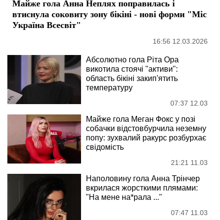
Майже гола Анна Неплях поправилась і
втиснула соковиту зону бікіні - нові форми "Міс
Україна Всесвіт"
16:56 12.03.2026
Абсолютно гола Ріта Ора
викотила стоячі "активи":
область бікіні закип'ятить
температуру
07:37 12.03
Майже гола Меган Фокс у позі
собачки відстовбурчила неземну
попу: зухвалий ракурс розбурхає
свідомість
21:21 11.03
Наполовину гола Анна Трінчер
вкрилася жорсткими плямами:
"На мене на*рала ..."
07:47 11.03