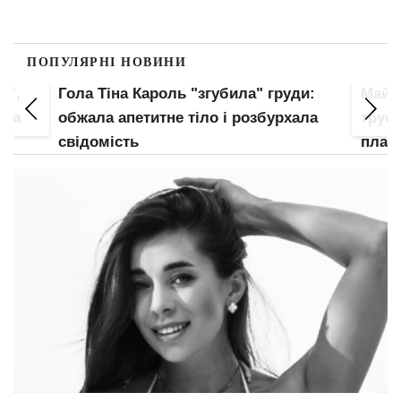
ПОПУЛЯРНІ НОВИНИ
",
Гола Тіна Кароль "згубила" груди:
Майже 
ла
обжала апетитне тіло і розбурхала
труси 
свідомість
плано