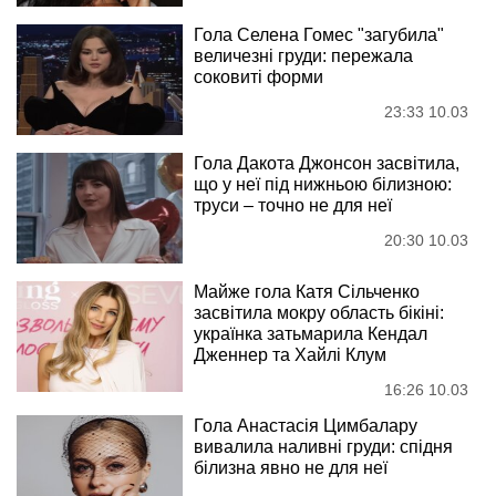
Гола Селена Гомес "загубила"
величезні груди: пережала
соковиті форми
23:33 10.03
Гола Дакота Джонсон засвітила,
що у неї під нижньою білизною:
труси – точно не для неї
20:30 10.03
Майже гола Катя Сільченко
засвітила мокру область бікіні:
українка затьмарила Кендал
Дженнер та Хайлі Клум
16:26 10.03
Гола Анастасія Цимбалару
вивалила наливні груди: спідня
білизна явно не для неї