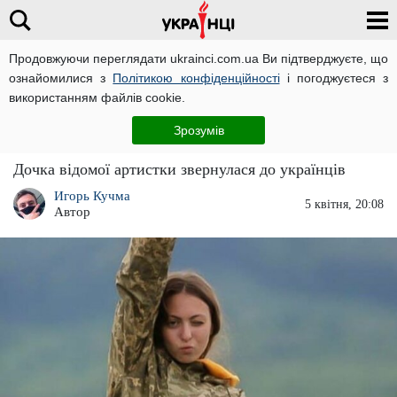
Продовжуючи переглядати ukrainci.com.ua Ви підтверджуєте, що
ознайомилися з
Політикою конфіденційності
і погоджуєтеся з
Головна
Зірки
ЧИТАТЬ НА РУССКОМ
використанням файлів cookie.
"Рідкісна ситуація": у дочки Олі Полякової
Зрозумів
виросли роги
Дочка відомої артистки звернулася до українців
Игорь Кучма
5 квітня, 20:08
Автор