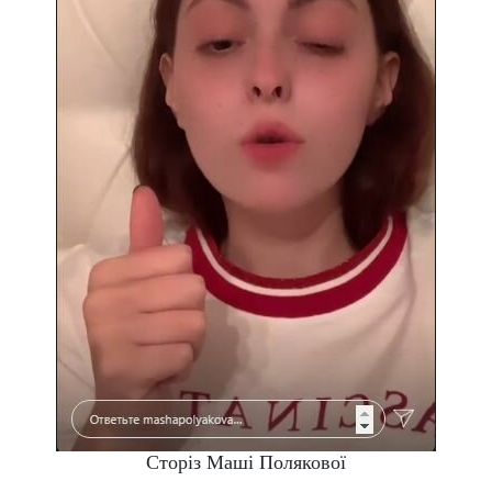
Сторіз Маші Полякової