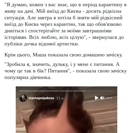
"Я думаю, кожен з вас знає, що в період карантину я
живу на дачі. Мій виїзд до Києва - досить рідкісна
ситуація. Але завтра я хотіла б зняти мій рідкісний
виїзд до Києва через карантин, так що обов'язково
дивіться і спостерігайте за моїми завтрашніми
історіями. Всіх люблю, всіх цілую", - звернулася до
публіки дочка відомої артистки.
Крім цього, Маша показала свою домашню зачіску.
"Зробила я, значить, дульку, і у мене є питання. А
чому це так в бік? Питання", - показала свою зачіску
популярна дівчинка.