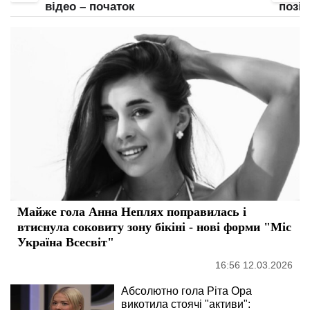
відео – початок
позі:
Майже гола Анна Неплях поправилась і
втиснула соковиту зону бікіні - нові форми "Міс
Україна Всесвіт"
16:56 12.03.2026
Абсолютно гола Ріта Ора
викотила стоячі "активи":