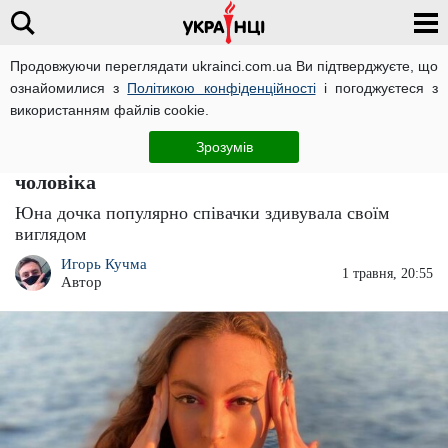
Продовжуючи переглядати ukrainci.com.ua Ви підтверджуєте, що
ознайомилися з
Політикою конфіденційності
і погоджуєтеся з
Головна
Зірки
ЧИТАТЬ НА РУССКОМ
використанням файлів cookie.
"Кіркоров, Майкл Джексон, мушкетер": 16-
Зрозумів
тирічну дочку Олі Полякової прийняли за
чоловіка
Юна дочка популярно співачки здивувала своїм
виглядом
Игорь Кучма
1 травня, 20:55
Автор