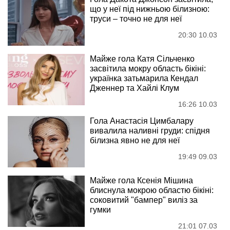
що у неї під нижньою білизною:
труси – точно не для неї
20:30 10.03
Майже гола Катя Сільченко
засвітила мокру область бікіні:
українка затьмарила Кендал
Дженнер та Хайлі Клум
16:26 10.03
Гола Анастасія Цимбалару
вивалила наливні груди: спідня
білизна явно не для неї
19:49 09.03
Майже гола Ксенія Мішина
блиснула мокрою областю бікіні:
соковитий "бампер" виліз за
гумки
21:01 07.03