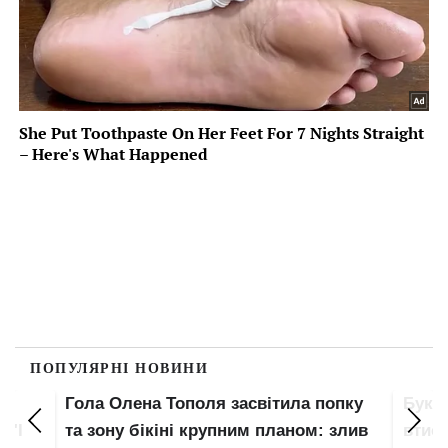
ПОПУЛЯРНІ НОВИНИ
Гола Олена Тополя засвітила попку
Букв
 "І
та зону бікіні крупним планом: злив
втис