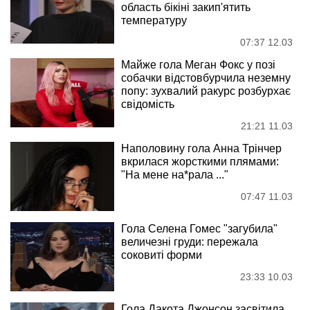
область бікіні закип'ятить
температуру
07:37 12.03
Майже гола Меган Фокс у позі
собачки відстовбурчила неземну
попу: зухвалий ракурс розбурхає
свідомість
21:21 11.03
Наполовину гола Анна Трінчер
вкрилася жорсткими плямами:
"На мене на*рала ..."
07:47 11.03
Гола Селена Гомес "загубила"
величезні груди: пережала
соковиті форми
23:33 10.03
Гола Дакота Джонсон засвітила,