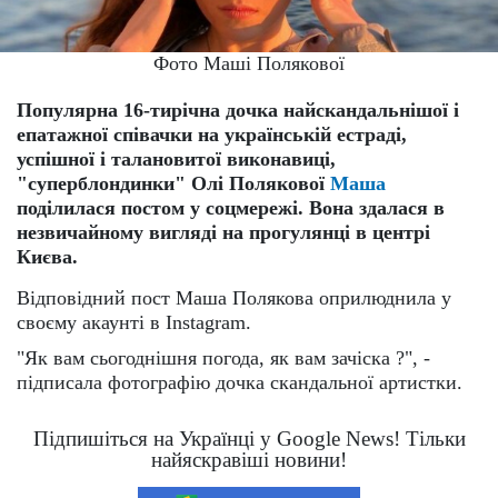
Фото Маші Полякової
Популярна 16-тирічна дочка найскандальнішої і
епатажної співачки на українській естраді,
успішної і талановитої виконавиці,
"суперблондинки" Олі Полякової
Маша
поділилася постом у соцмережі. Вона здалася в
незвичайному вигляді на прогулянці в центрі
Києва.
Відповідний пост Маша Полякова оприлюднила у
своєму акаунті в Instagram.
"Як вам сьогоднішня погода, як вам зачіска ?", -
підписала фотографію дочка скандальної артистки.
Підпишіться на Українці у Google News! Тільки
найяскравіші новини!