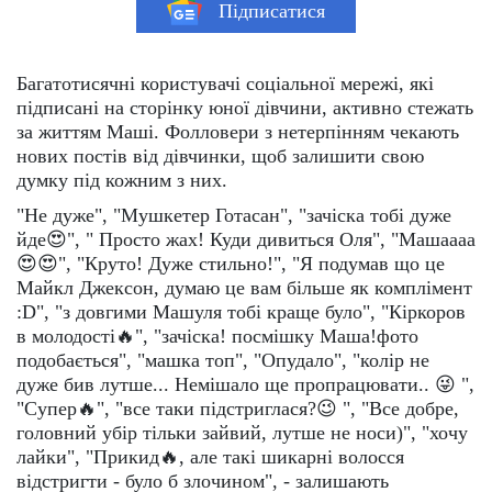
Підписатися
Багатотисячні користувачі соціальної мережі, які
підписані на сторінку юної дівчини, активно стежать
за життям Маші. Фолловери з нетерпінням чекають
нових постів від дівчинки, щоб залишити свою
думку під кожним з них.
"Не дуже", "Мушкетер Готасан", "зачіска тобі дуже
йде😍", " Просто жах! Куди дивиться Оля", "Машаааа
😍😍", "Круто! Дуже стильно!", "Я подумав що це
Майкл Джексон, думаю це вам більше як комплімент
:D", "з довгими Машуля тобі краще було", "Кіркоров
в молодості🔥", "зачіска! посмішку Маша!фото
подобається", "машка топ", "Опудало", "колір не
дуже бив лутше... Немішало ще пропрацювати.. 😜 ",
"Супер🔥", "все таки підстриглася?😉 ", "Все добре,
головний убір тільки зайвий, лутше не носи)", "хочу
лайки", "Прикид🔥, але такі шикарні волосся
відстригти - було б злочином", - залишають