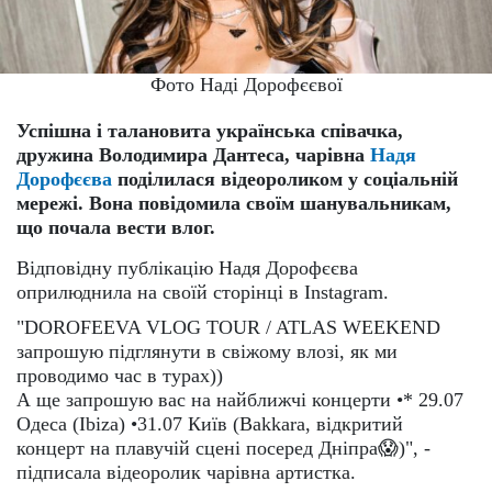
Фото Наді Дорофєєвої
Успішна і талановита українська співачка,
дружина Володимира Дантеса, чарівна
Надя
Дорофєєва
поділилася відеороликом у соціальній
мережі. Вона повідомила своїм шанувальникам,
що почала вести влог.
Відповідну публікацію Надя Дорофєєва
оприлюднила на своїй сторінці в Instagram.
"DOROFEEVA VLOG TOUR / ATLAS WEEKEND
запрошую підглянути в свіжому влозі, як ми
проводимо час в турах))
А ще запрошую вас на найближчі концерти •* 29.07
Одеса (Ibiza) •31.07 Київ (Bakkara, відкритий
концерт на плавучій сцені посеред Дніпра😱)", -
підписала відеоролик чарівна артистка.