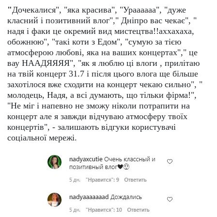
"
Дочекалися", "яка красива", "Ураааааа", "дуже
класний і позитивний влог"," Дніпро вас чекає", "
надя і факи це окремий вид мистецтва!!аххахаха,
обожнюю", "такі коти з Едом", "сумую за тією
атмосферою любові, яка на ваших концертах"," це
вау НААДЯЯЯЯ", "як я люблю ці влоги , прилітаю
на твій концерт 31.7 і після цього влога ще більше
захотілося вже сходити на концерт чекаю сильно", "
молодець, Надя, а всі думають, що тільки фірма!",
"Не міг і напевно не зможу ніколи потрапити на
концерт але я завжди відчуваю атмосферу твоїх
концертів", - залишають відгуки користувачі
соціальної мережі.