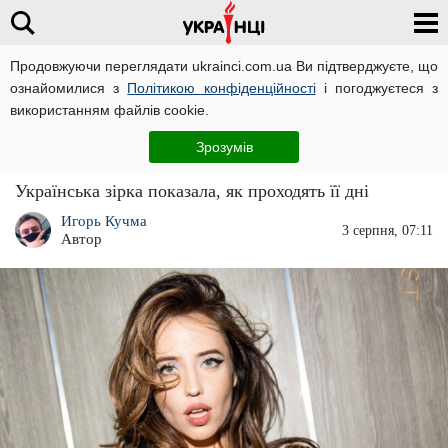
Продовжуючи переглядати ukrainci.com.ua Ви підтверджуєте, що
ознайомилися з
Політикою конфіденційності
і погоджуєтеся з
Головна
Зірки
ЧИТАТЬ НА РУССКОМ
використанням файлів cookie.
"Дочекалися": Надя Дорофєєва показала, як
Зрозумів
купує речі в секонд-хенді
Українська зірка показала, як проходять її дні
Игорь Кучма
3 серпня, 07:11
Автор