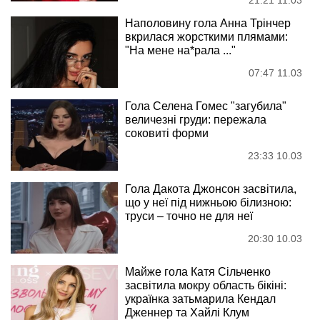
Наполовину гола Анна Трінчер
вкрилася жорсткими плямами:
"На мене на*рала ..."
07:47 11.03
Гола Селена Гомес "загубила"
величезні груди: пережала
соковиті форми
23:33 10.03
Гола Дакота Джонсон засвітила,
що у неї під нижньою білизною:
труси – точно не для неї
20:30 10.03
Майже гола Катя Сільченко
засвітила мокру область бікіні:
українка затьмарила Кендал
Дженнер та Хайлі Клум