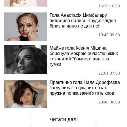
16:26 10.03
Гола Анастасія Цимбалару
вивалила наливні груди: спідня
білизна явно не для неї
19:49 09.03
Майже гола Ксенія Мішина
блиснула мокрою областю бікіні:
соковитий "бампер" виліз за
гумки
21:01 07.03
Практично гола Надя Дорофєєва
"оглушила" в цікавих позах:
пружна попка закип'ятить кров
20:40 06.03
Читати далі