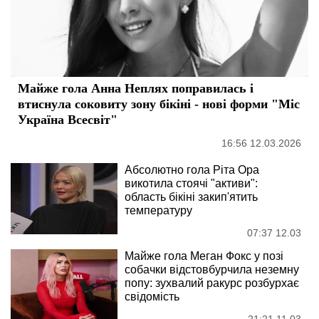
Майже гола Анна Неплях поправилась і
втиснула соковиту зону бікіні - нові форми "Міс
Україна Всесвіт"
16:56 12.03.2026
Абсолютно гола Ріта Ора
викотила стоячі "активи":
область бікіні закип'ятить
температуру
07:37 12.03
Майже гола Меган Фокс у позі
собачки відстовбурчила неземну
попу: зухвалий ракурс розбурхає
свідомість
21:21 11.03