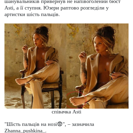
шанувальників привернув не напівоголений бюст
Asti, а її ступня. Юзери раптово розгледіли у
артистки шість пальців.
співачка Asti
"Шість пальців на нозі😨", – зазначила
Zhanna_pushkina_.