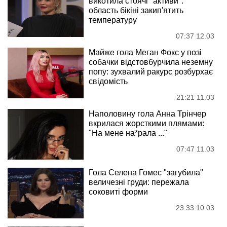
викотила стоячі "активи":
область бікіні закип'ятить
температуру
07:37 12.03
Майже гола Меган Фокс у позі
собачки відстовбурчила неземну
попу: зухвалий ракурс розбурхає
свідомість
21:21 11.03
Наполовину гола Анна Трінчер
вкрилася жорсткими плямами:
"На мене на*рала ..."
07:47 11.03
Гола Селена Гомес "загубила"
величезні груди: пережала
соковиті форми
23:33 10.03