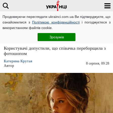
Продовжуючи переглядати ukrainci.com.ua Ви підтверджуєте, що
ознайомилися з
Політикою конфіденційності
і погоджуєтеся з
Головна
Зірки
ЧИТАТЬ НА РУССКОМ
використанням файлів cookie.
Українська співачка хотіла похвалитися
Зрозумів
голим тілом, але зганьбилася фотошопом
Користувачі допустили, що співачка переборщила з
фотошопом
Катерина Крутая
8 серпня, 09:28
Автор