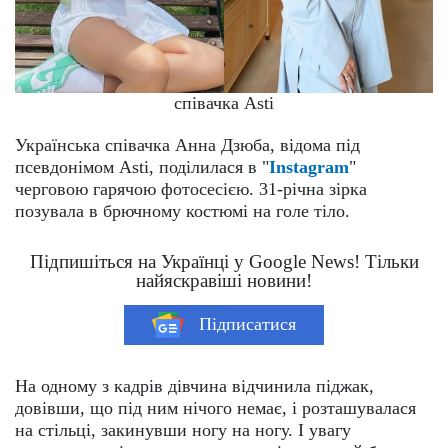
співачка Asti
Українська співачка Анна Дзюба, відома під
псевдонімом Asti, поділилася в "
Instagram
"
черговою гарячою фотосесією. 31-річна зірка
позувала в брючному костюмі на голе тіло.
Підпишіться на Українці у Google News! Тільки
найяскравіші новини!
Підписатися
На одному з кадрів дівчина відчинила піджак,
довівши, що під ним нічого немає, і розташувалася
на стільці, закинувши ногу на ногу. І увагу