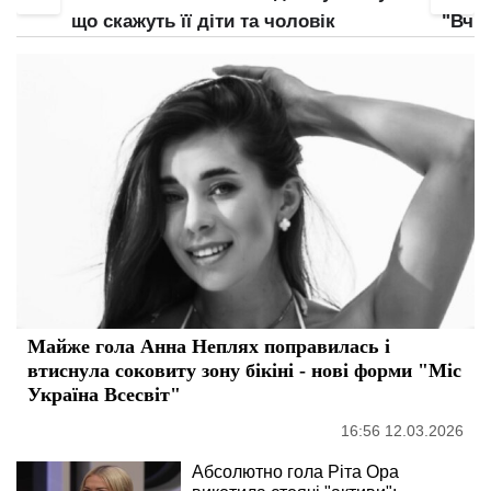
отрим
"Вчися підбирати свої…"
Майже гола Анна Неплях поправилась і
втиснула соковиту зону бікіні - нові форми "Міс
Україна Всесвіт"
16:56 12.03.2026
Абсолютно гола Ріта Ора