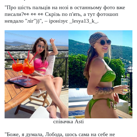
"Про шість пальців на нозі в останньому фото вже
писали?👀 👀 👀 Скрізь по п'ять, а тут фотошоп
невдало "ліг"))", – іронізує _lesya13_k_.
співачка Asti
"Боже, я думала, Лобода, шось сама на себе не