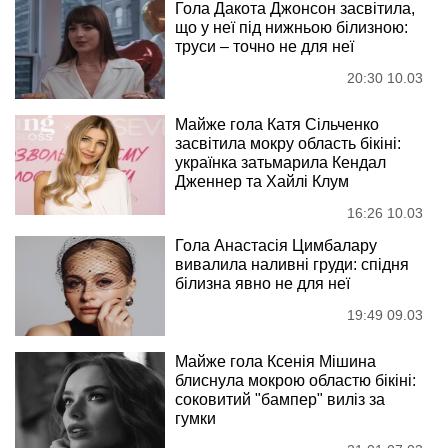
Гола Дакота Джонсон засвітила,
що у неї під нижньою білизною:
труси – точно не для неї
20:30 10.03
Майже гола Катя Сільченко
засвітила мокру область бікіні:
українка затьмарила Кендал
Дженнер та Хайлі Клум
16:26 10.03
Гола Анастасія Цимбалару
вивалила наливні груди: спідня
білизна явно не для неї
19:49 09.03
Майже гола Ксенія Мішина
блиснула мокрою областю бікіні:
соковитий "бампер" виліз за
гумки