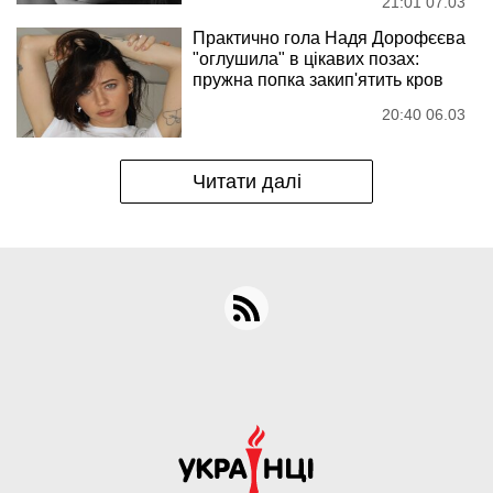
21:01 07.03
Практично гола Надя Дорофєєва
"оглушила" в цікавих позах:
пружна попка закип'ятить кров
20:40 06.03
Читати далі