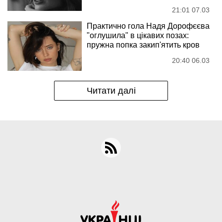
21:01 07.03
Практично гола Надя Дорофєєва
"оглушила" в цікавих позах:
пружна попка закип'ятить кров
20:40 06.03
Читати далі