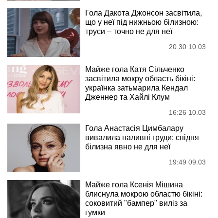
Гола Дакота Джонсон засвітила,
що у неї під нижньою білизною:
труси – точно не для неї
20:30 10.03
Майже гола Катя Сільченко
засвітила мокру область бікіні:
українка затьмарила Кендал
Дженнер та Хайлі Клум
16:26 10.03
Гола Анастасія Цимбалару
вивалила наливні груди: спідня
білизна явно не для неї
19:49 09.03
Майже гола Ксенія Мішина
блиснула мокрою областю бікіні:
соковитий "бампер" виліз за
гумки