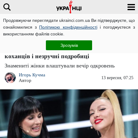
Продовжуючи переглядати ukrainci.com.ua Ви підтверджуєте, що
ознайомилися з
Політикою конфіденційності
і погоджуєтеся з
Головна
Зірки
ЧИТАТЬ НА РУССКОМ
використанням файлів cookie.
"Допуск в особисті кордони!": п'яна Оля
Зрозумів
Полякова і Маша Єфросиніна розповіли про
коханців і незручні подробиці
Знамениті жінки влаштували вечір одкровень
Игорь Кучма
13 вересня, 07:25
Автор