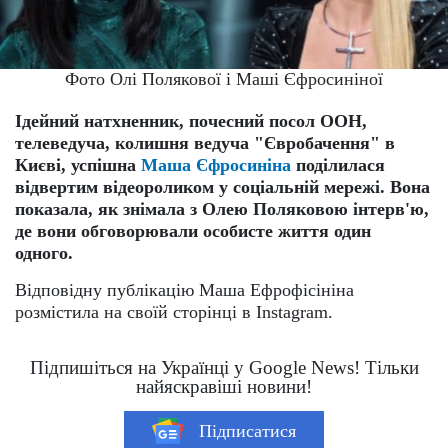
Фото Олі Полякової і Маші Єфросиніної
Ідейний натхненник, почесний посол ООН,
телеведуча, колишня ведуча "Євробачення" в
Києві, успішна
Маша Єфросиніна
поділилася
відвертим відеороликом у соціальній мережі. Вона
показала, як знімала з Олею Поляковою інтерв'ю,
де вони обговорювали особисте життя один
одного.
Відповідну публікацію Маша Ефрофісініна
розмістила на своїй сторінці в Instagram.
Підпишіться на Українці у Google News! Тільки
найяскравіші новини!
Підписатися