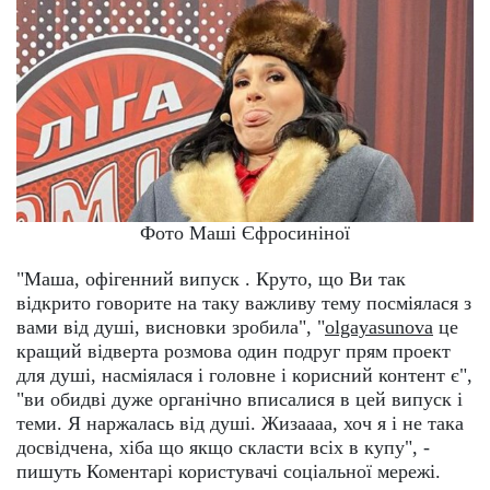
Фото Маші Єфросиніної
"Маша, офігенний випуск . Круто, що Ви так
відкрито говорите на таку важливу тему посміялася з
вами від душі, висновки зробила", "
olgayasunova
це
кращий відверта розмова один подруг прям проект
для душі, насміялася і головне і корисний контент є",
"ви обидві дуже органічно вписалися в цей випуск і
теми. Я наржалась від душі. Жизаааа, хоч я і не така
досвідчена, хіба що якщо скласти всіх в купу", -
пишуть Коментарі користувачі соціальної мережі.