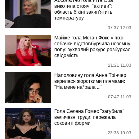
Абсолютно гола Ріта Ора
викотила стоячі "активи":
область бікіні закип'ятить
температуру
07:37 12.03
Майже гола Меган Фокс у позі
собачки відстовбурчила неземну
попу: зухвалий ракурс розбурхає
свідомість
21:21 11.03
Наполовину гола Анна Трінчер
вкрилася жорсткими плямами:
"На мене на*рала ..."
07:47 11.03
Гола Селена Гомес "загубила"
величезні груди: пережала
соковиті форми
23:33 10.03