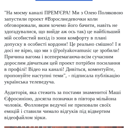
"На моєму каналі ПРЕМ'ЄРА! Ми з Олею Поляковою
запустили проект #Взрослиедевочки коли
обговорювали, яким хочемо його бачити, навіть не
здогадувалися, що вийде аж ось так) це найбільший
мій особистий вихід із зони комфорту в плані
допуску в особисті кордони! Це реально смішно! І я
досі не вірю, що ми з @polyakovamusic це зробили!
Причина вагома і всеперемагаюча-всім сучасним
дорослим дівчаткам цей проект потрібен посилання
в профілі! Відео на каналі! Дивіться, коментуйте,
пропонуйте наступні теми", - підписала публікацію
українська телеведуча.
Аудиторія, яка стежить за постами знаменитої Маші
Єфросиніою, досягла позначки в півтора мільйона
чоловік. Фолловери ведучої не приховали своїх
емоцій і ставили чимало відгуків під відвертим
відеофайлом зірки.