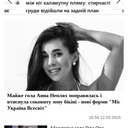
кавій
між ніг каламутну пляму: стирчасті
обжал
є
груди відійшли на задній план
свідо
Майже гола Анна Неплях поправилась і
втиснула соковиту зону бікіні - нові форми "Міс
Україна Всесвіт"
16:56 12.03.2026