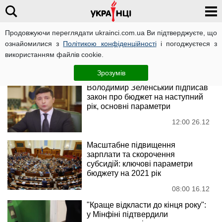
Продовжуючи переглядати ukrainci.com.ua Ви підтверджуєте, що
Держбюджет
ознайомилися з
Політикою конфіденційності
і погоджуєтеся з
використанням файлів cookie.
Новини
Зрозумів
Володимир Зеленський підписав
закон про бюджет на наступний
рік, основні параметри
12:00 26.12
Масштабне підвищення
зарплати та скорочення
субсидій: ключові параметри
бюджету на 2021 рік
08:00 16.12
"Краще відкласти до кінця року":
у Мінфіні підтвердили