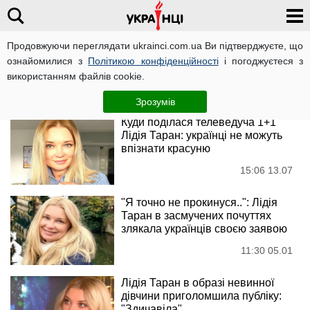
Продовжуючи переглядати ukrainci.com.ua Ви підтверджуєте, що
Лідія Таран
ознайомилися з
Політикою конфіденційності
і погоджуєтеся з
використанням файлів cookie.
Новини
Зрозумів
Куди поділася телеведуча 1+1
Лідія Таран: українці не можуть
впізнати красуню
15:06 13.07
"Я точно не прокинуся..": Лідія
Таран в засмучених почуттях
злякала українців своєю заявою
11:30 05.01
Лідія Таран в образі невинної
дівчини приголомшила публіку:
"Здичавіла"