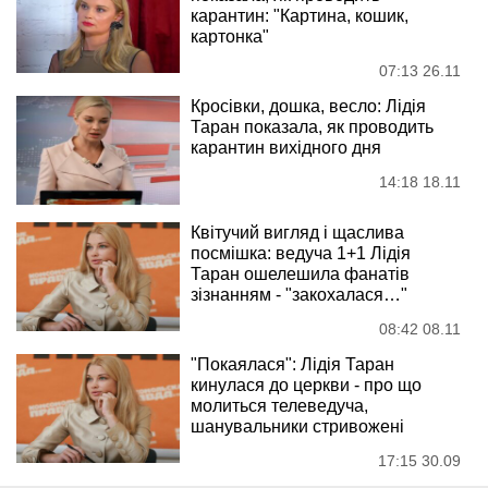
карантин: "Картина, кошик,
картонка"
07:13 26.11
Кросівки, дошка, весло: Лідія
Таран показала, як проводить
карантин вихідного дня
14:18 18.11
Квітучий вигляд і щаслива
посмішка: ведуча 1+1 Лідія
Таран ошелешила фанатів
зізнанням - "закохалася…"
08:42 08.11
"Покаялася": Лідія Таран
кинулася до церкви - про що
молиться телеведуча,
шанувальники стривожені
17:15 30.09