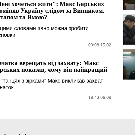
ені хочеться жити": Макс Барських
оміняв Україну слідом за Винником,
тапом та Ямою?
 цими словами явно можна зробити
сновки
09:08 15.02
вчатка верещать від захвату: Макс
рських показав, чому він найкращий
 "Танцях з зірками" Макс викликав захват
наток
19:43 06.09