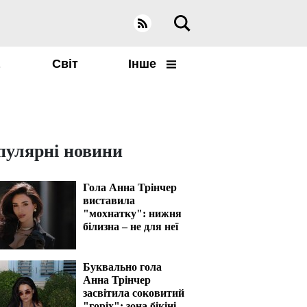
а
Світ
Інше
пулярні новини
Гола Анна Трінчер
виставила
"мохнатку": нижня
білизна – не для неї
Буквально гола
Анна Трінчер
засвітила соковитий
"горіх": зона бікіні