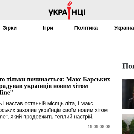
Зірки
Ігри
Політика
Україн
По
то тільки починається: Макс Барських
радував українців новим хітом
ine"
 і настав останній місяць літа, і Макс
рських захопив українців своїм новим хітом
ine", який продовжить теплий настрій.
19:09 08.08