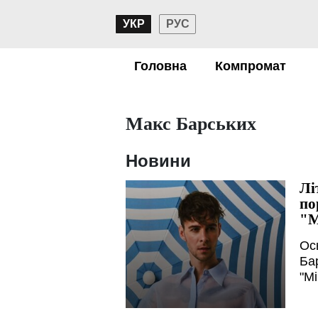
УКР
РУС
Головна
Компромат
Макс Барських
Новини
Лі
по
"M
Ось
Ба
"M