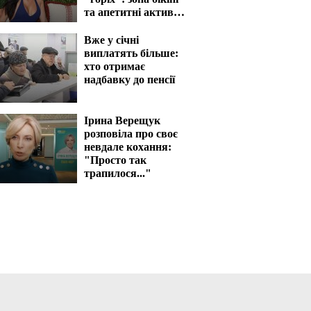
та апетитні активи
вразять наповал
Вже у січні
виплатять більше:
хто отримає
надбавку до пенсії
Ірина Верещук
розповіла про своє
невдале кохання:
"Просто так
трапилося..."