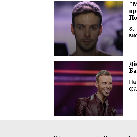
"М
пр
По
За
ви
Ді
Ба
На
фа