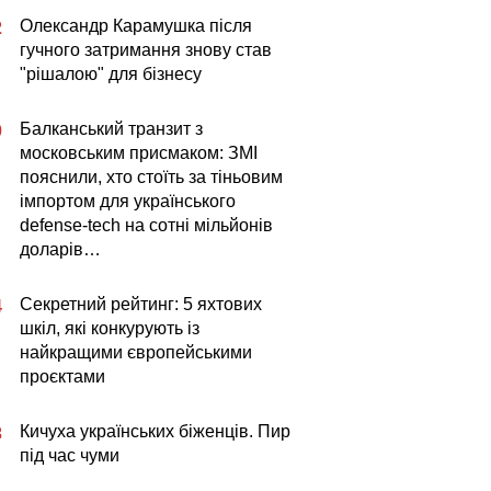
Олександр Карамушка після
2
гучного затримання знову став
"рішалою" для бізнесу
Балканський транзит з
0
московським присмаком: ЗМІ
пояснили, хто стоїть за тіньовим
імпортом для українського
defense-tech на сотні мільйонів
доларів…
Секретний рейтинг: 5 яхтових
4
шкіл, які конкурують із
найкращими європейськими
проєктами
Кичуха українських біженців. Пир
3
під час чуми