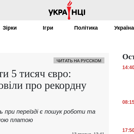
Зірки
Ігри
Політика
Україн
Ос
ЧИТАТЬ НА РУССКОМ
14:4
и 5 тисяч євро:
овіли про рекордну
08:1
ь при переїзді є пошук роботи та
тною платою
17:5
13 травня, 13:41