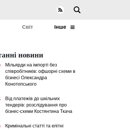
а
Світ
Інше
танні новини
Мільярди на імпорті без
0
співробітників: офшорні схеми в
бізнесі Олександра
Конотопського
Від платежів до шкільних
5
тендерів: розслідування про
бізнес-схеми Костянтина Ткача
Кримінальні статті та елітні
0