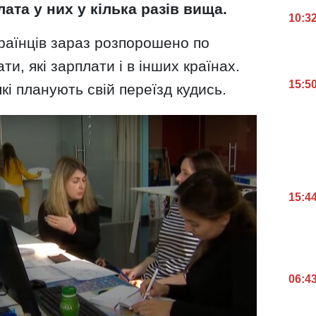
ата у них у кілька разів вища.
10:3
українців зараз розпорошено по
ати, які зарплати і в інших країнах.
15:5
кі планують свій переїзд кудись.
15:4
06:4