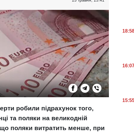
18:5
16:0
15:5
рти робили підрахунок того,
нці та поляки на великодній
 що поляки витратить менше, при