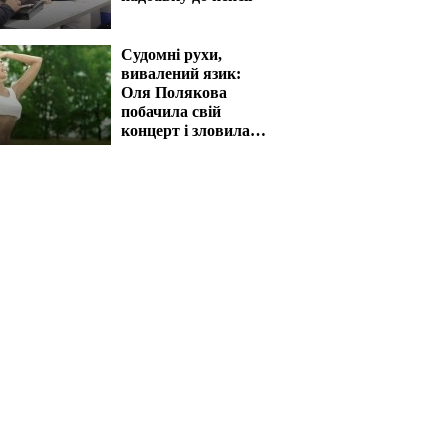
Судомні рухи,
вивалений язик:
Оля Полякова
побачила свій
концерт і зловила
напад