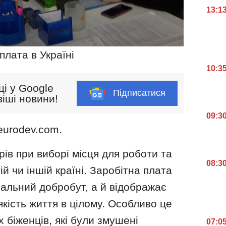
13:1
плата в Україні
10:3
ці у Google
Підписатися
іші новини!
09:3
eurodev.com.
ів при виборі місця для роботи та
08:3
ій чи іншій країні. Заробітна плата
іальний добробут, а й відображає
якість життя в цілому. Особливо це
 біженців, які були змушені
07:0