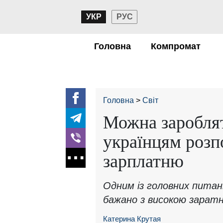
УКР
РУС
Головна
Компромат
Головна
Світ
Можна зароблят
українцям розп
зарплатню
Одним із головних питан
бажано з високою зара
Катерина Крутая