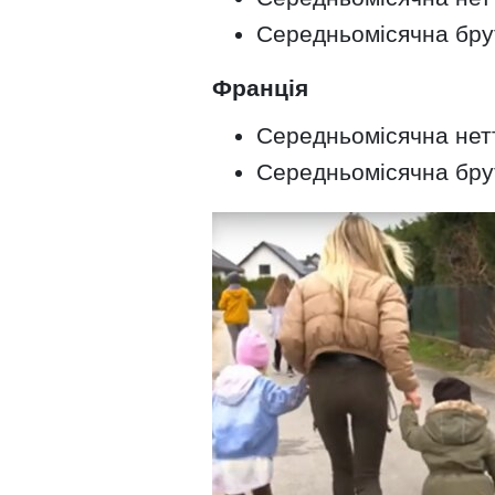
Середньомісячна брут
Франція
Середньомісячна нетт
Середньомісячна брут