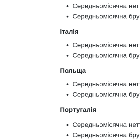
Середньомісячна нетт
Середньомісячна брут
Італія
Середньомісячна нетто
Середньомісячна брутт
Польща
Середньомісячна нетт
Середньомісячна брут
Португалія
Середньомісячна нетт
Середньомісячна брут