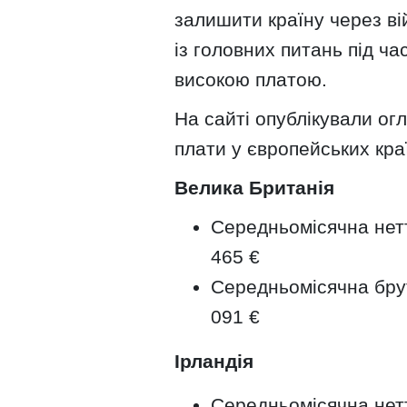
залишити країну через ві
із головних питань під ча
високою платою.
На сайті опублікували огл
плати у європейських кра
Велика Британія
Середньомісячна нетт
465 €
Середньомісячна брут
091 €
Ірландія
Середньомісячна нетт