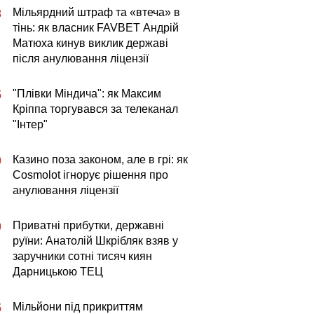
Мільярдний штраф та «втеча» в
3
тінь: як власник FAVBET Андрій
Матюха кинув виклик державі
після анулювання ліцензії
"Плівки Міндича": як Максим
5
Кріппа торгувався за телеканал
"Інтер"
Казино поза законом, але в грі: як
0
Cosmolot ігнорує рішення про
анулювання ліцензії
Приватні прибутки, державні
0
руїни: Анатолій Шкрібляк взяв у
заручники сотні тисяч киян
Дарницькою ТЕЦ
Мільйони під прикриттям
5