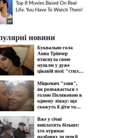
пулярні новини
Буквально гола
Анна Трінчер
втиснула свою
мушлю у дуже
цікавій позі: "стиль
собачки" відпочиває
Міцкевич "злив",
як розважається з
голою Поляковою в
одному ліжку: що
скажуть її діти та
чоловік
Вже у січні
виплатять більше:
хто отримає
надбавку до пенсії