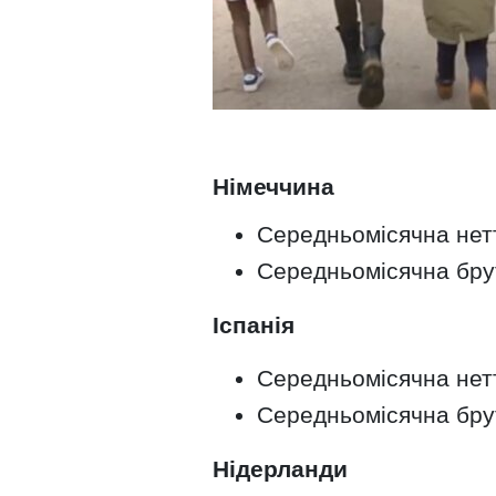
Німеччина
Середньомісячна нетт
Середньомісячна брут
Іспанія
Середньомісячна нетто
Середньомісячна брут
Нідерланди