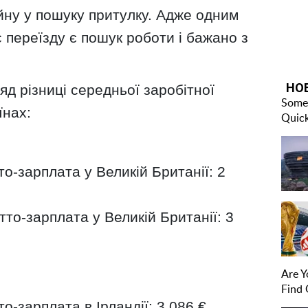
йну у пошуку притулку. Адже одним
с переїзду є пошук роботи і бажано з
яд різниці середньої заробітної
їнах:
о-зарплата у Великій Британії: 2
то-зарплата у Великій Британії: 3
о-зарплата в Ірландії: 3,086 €