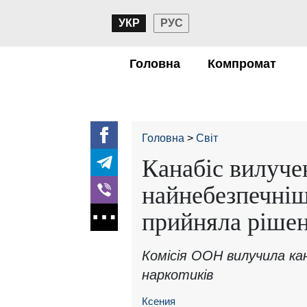
УКР
РУС
Головна
Компромат
Головна
Світ
Канабіс вилуче
найнебезпечні
прийняла ріше
Комісія ООН вилучила кан
наркотиків
Ксения