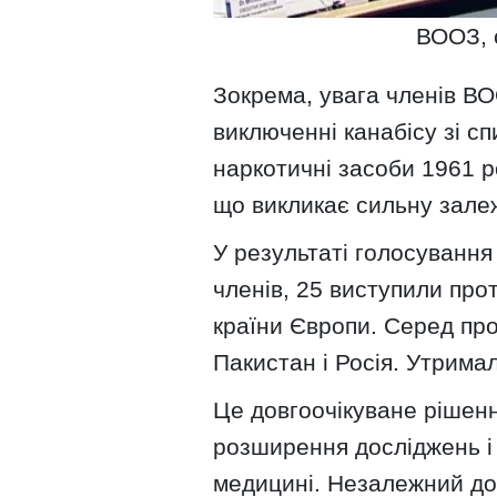
ВООЗ, 
Зокрема, увага членів В
виключенні канабісу зі сп
наркотичні засоби 1961 ро
що викликає сильну залеж
У результаті голосування
членів, 25 виступили прот
країни Європи. Серед про
Пакистан і Росія. Утрима
Це довгоочікуване рішен
розширення досліджень і
медицині. Незалежний до