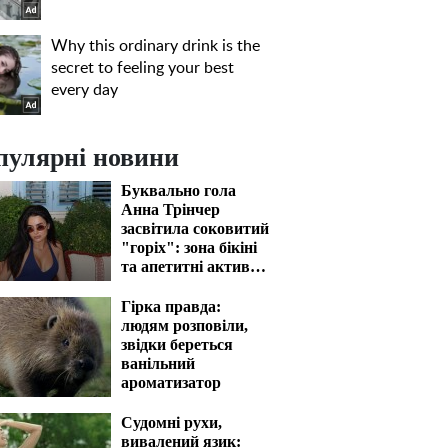
пулярні новини
Буквально гола
Анна Трінчер
засвітила соковитий
"горіх": зона бікіні
та апетитні активи
вразять наповал
Гірка правда:
людям розповіли,
звідки береться
ванільний
ароматизатор
Судомні рухи,
вивалений язик: