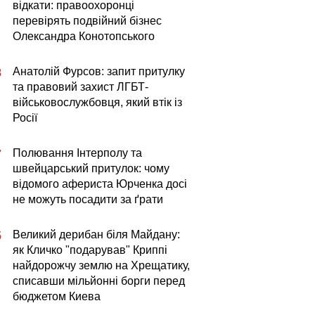
відкати: правоохоронці
перевірять подвійний бізнес
Олександра Конотопського
Анатолій Фурсов: запит притулку
8
та правовий захист ЛГБТ-
військовослужбовця, який втік із
Росії
Полювання Інтерполу та
7
швейцарський притулок: чому
відомого афериста Юрченка досі
не можуть посадити за ґрати
Великий дерибан біля Майдану:
5
як Кличко "подарував" Криппі
найдорожчу землю на Хрещатику,
списавши мільйонні борги перед
бюджетом Киева