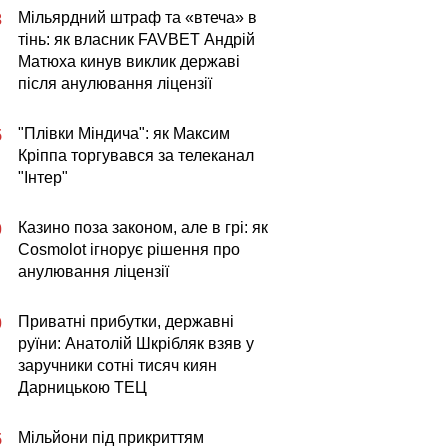
Мільярдний штраф та «втеча» в
3
тінь: як власник FAVBET Андрій
Матюха кинув виклик державі
після анулювання ліцензії
"Плівки Міндича": як Максим
5
Кріппа торгувався за телеканал
"Інтер"
Казино поза законом, але в грі: як
0
Cosmolot ігнорує рішення про
анулювання ліцензії
Приватні прибутки, державні
0
руїни: Анатолій Шкрібляк взяв у
заручники сотні тисяч киян
Дарницькою ТЕЦ
Мільйони під прикриттям
5