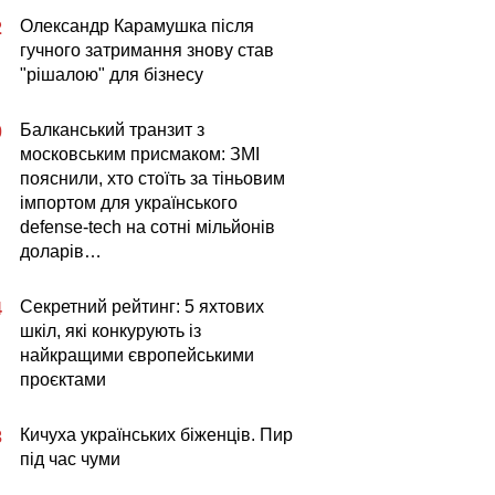
Олександр Карамушка після
2
гучного затримання знову став
"рішалою" для бізнесу
Балканський транзит з
0
московським присмаком: ЗМІ
пояснили, хто стоїть за тіньовим
імпортом для українського
defense-tech на сотні мільйонів
доларів…
Секретний рейтинг: 5 яхтових
4
шкіл, які конкурують із
найкращими європейськими
проєктами
Кичуха українських біженців. Пир
3
під час чуми