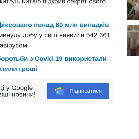
житель Китаю відкрив секрет свого
афіксовано понад 60 млн випадків
 минулу добу у світі виявили 542 661
авірусом
боротьби з Covid-19 використали
атили гроші
ці у Google
Підписатися
іші новини!