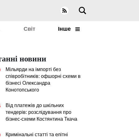
а
Світ
Інше
танні новини
Мільярди на імпорті без
0
співробітників: офшорні схеми в
бізнесі Олександра
Конотопського
Від платежів до шкільних
5
тендерів: розслідування про
бізнес-схеми Костянтина Ткача
Кримінальні статті та елітні
0