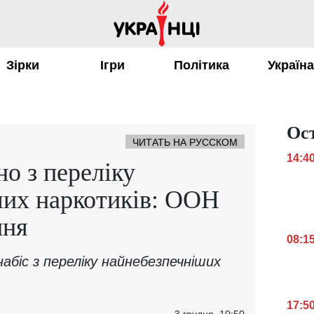
Зірки
Ігри
Політика
Україн
Ос
ЧИТАТЬ НА РУССКОМ
14:4
но з переліку
ших наркотиків: ООН
ння
08:1
абіс з переліку найнебезпечніших
17:5
3 грудня, 10:50