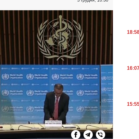
18:5
16:0
15:5