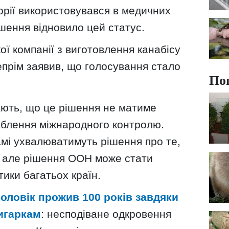
торії використовувався в медичних
ішення відновило цей статус.
ої компанії з виготовлення канабісу
епрім заявив, що голосування стало
По
ють, що це рішення не матиме
аблення міжнародного контролю.
амі ухвалюватимуть рішення про те,
с, але рішення ООН може стати
тики багатьох країн.
чоловік прожив 100 років завдяки
игаркам
: несподіване одкровення