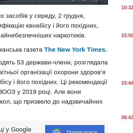
10:3
 засобів у середу, 2 грудня,
фікацію канабісу і його похідних,
 найнебезпечніших наркотиків.
15:5
канська газета
The New York Times.
входять 53 держави-члени, розглядала
ітньої організації охорони здоров’я
ісу і його похідних. Ці рекомендації
15:4
ВООЗ у 2019 році. Але вони
зкол, що призвело до надзвичайних
06:4
ці у Google
Підписатися