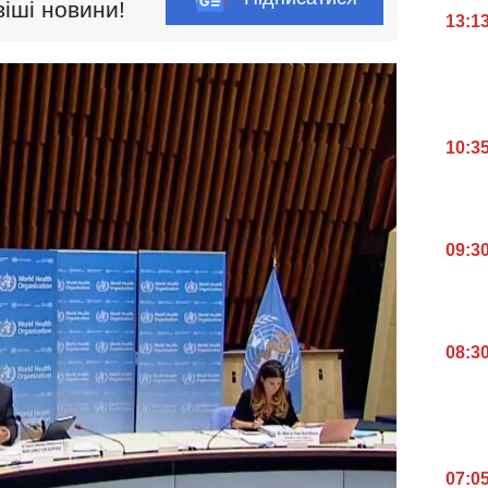
іші новини!
13:1
10:3
09:3
08:3
07:0