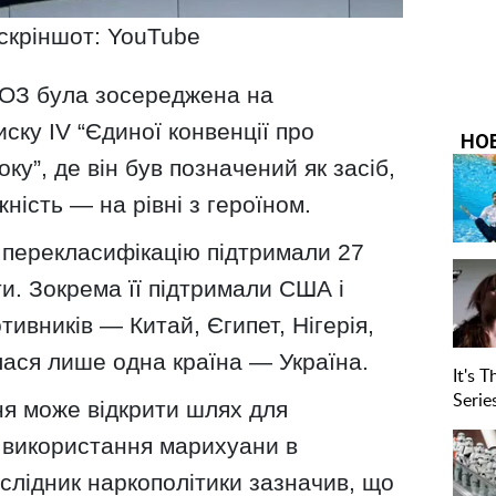
скріншот: YouTube
ООЗ була зосереджена на
иску IV “Єдиної конвенції про
ку”, де він був позначений як засіб,
ність — на рівні з героїном.
 перекласифікацію підтримали 27
и.
Зокрема її підтримали США і
тивників — Китай, Єгипет, Нігерія,
лася лише одна країна — Україна.
ня може відкрити шлях для
 використання марихуани в
слідник наркополітики зазначив, що