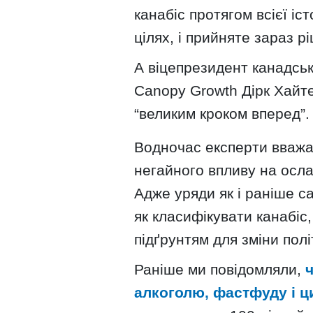
канабіс протягом всієї іс
цілях, і прийняте зараз р
А віцепрезидент канадськ
Canopy Growth Дірк Хайт
“великим кроком вперед”.
Водночас експерти вважа
негайного впливу на осл
Адже уряди як і раніше с
як класифікувати канабі
підґрунтям для зміни полі
Раніше ми повідомляли,
алкоголю, фастфуду і ц