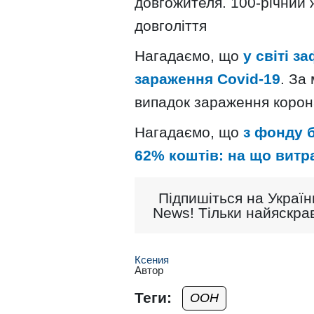
довгожителя. 100-річний 
довголіття
Нагадаємо, що
у світі з
зараження Covid-19
. За
випадок зараження корон
Нагадаємо, що
з фонду 
62% коштів: на що витр
Підпишіться на Україн
News! Тільки найяскрав
Ксения
Автор
Теги:
ООН