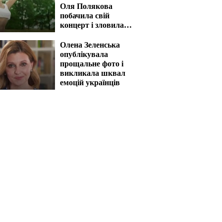
Оля Полякова
побачила свій
концерт і зловила
напад
Олена Зеленська
опублікувала
прощальне фото і
викликала шквал
емоцій українців