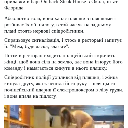
прилавки в барі Outback Steak House в Окалі, штат
Флорида.
Абсолютно гола, вона хапає пляшки з пляшками і
розбиває їх об підлогу, в той час як на задньому
плані стоять нервові співробітники.
Спрацьовує сигналізація, і хтось в ресторані запитує
її: "Мем, будь ласка, злазьте".
Потім в ресторан входить поліцейський і кричить
жінці, щоб вона сіла на землю, але вона ігнорує його
команду і намагається кинути в нього пляшку.
Співробітник поліції ухилився від пляшки, і жінка
кинула другу, яка зачепила його руку. Після цього
поліцейський вдарив її електрошокером в ліву груди,
і вона впала на підлогу.