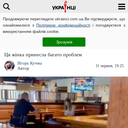
Продовжуючи переглядати ukrainci.com.ua Ви підтверджуєте, що
ознайомилися з
Політикою конфіденційності
і погоджуєтеся з
Головна
Світ
ЧИТАТЬ НА РУССКОМ
використанням файлів cookie.
Оголена жінка була побита поліцією після
Зрозумів
того, як розгромила ресторан
Ця жінка принесла багато проблем
Игорь Кучма
11 червня, 19:25
Автор