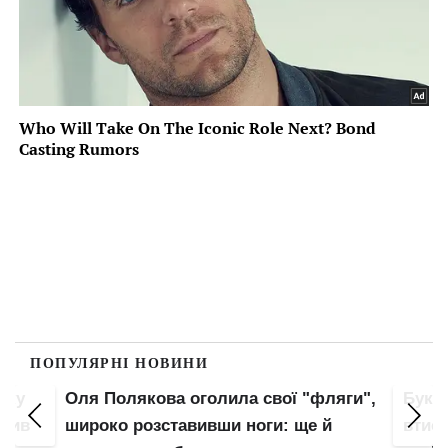
ПОПУЛЯРНІ НОВИНИ
пку
Оля Полякова оголила свої "фляги",
Букв
злив
широко розставивши ноги: ще й
втис