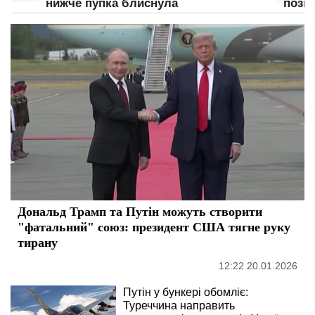
нижче пупка блиснула
позі:
Дональд Трамп та Путін можуть створити
"фатальний" союз: президент США тягне руку
тирану
12:22 20.01.2026
Путін у бункері обомліє:
Туреччина направить