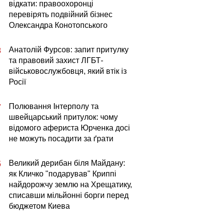
відкати: правоохоронці
перевірять подвійний бізнес
Олександра Конотопського
Анатолій Фурсов: запит притулку
8
та правовий захист ЛГБТ-
військовослужбовця, який втік із
Росії
Полювання Інтерполу та
7
швейцарський притулок: чому
відомого афериста Юрченка досі
не можуть посадити за ґрати
Великий дерибан біля Майдану:
5
як Кличко "подарував" Криппі
найдорожчу землю на Хрещатику,
списавши мільйонні борги перед
бюджетом Киева