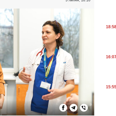
18:5
16:0
15:5