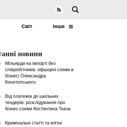
а
Світ
Інше
танні новини
Мільярди на імпорті без
0
співробітників: офшорні схеми в
бізнесі Олександра
Конотопського
Від платежів до шкільних
5
тендерів: розслідування про
бізнес-схеми Костянтина Ткача
Кримінальні статті та елітні
0