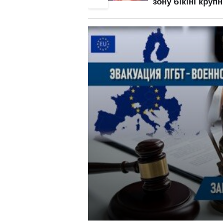
зону бікіні крупним
втиснула свою
планом: злив відео
мушлю у дуже
– початок
цікавій позі: "ст
собачки" відпоч