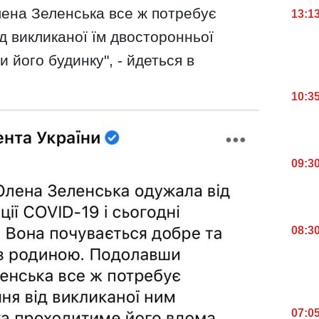
ена Зеленська все ж потребує
13:1
д викликаної їм двосторонньої
и його будинку", - йдеться в
10:3
09:3
08:3
07:0