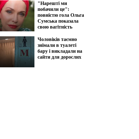
"Нарешті ми
побачили це":
повністю гола Ольга
Сумська показала
свою вагітність
Чоловіків таємно
знімали в туалеті
бару і викладали на
сайти для дорослих
Тіна Кароль
Майже гола Леся
ила" груди: обжала
Нікітюк спустила тру