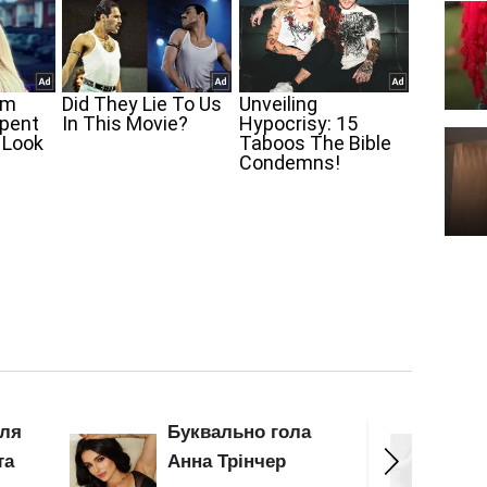
Майже гола Анна
Гола 
Трінчер засвітила
"згуб