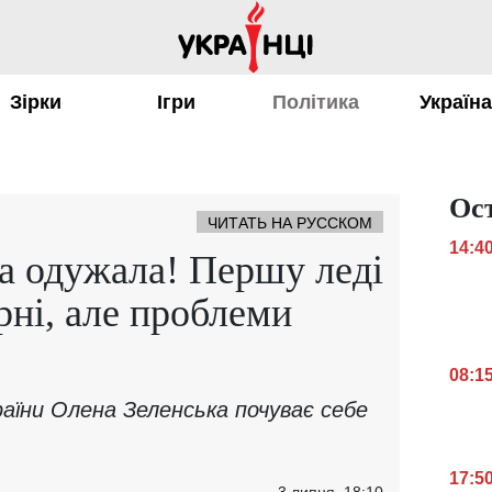
Зірки
Ігри
Політика
Україн
Ос
ЧИТАТЬ НА РУССКОМ
14:4
а одужала! Першу леді
рні, але проблеми
08:1
їни Олена Зеленська почуває себе
17:5
3 липня, 18:10