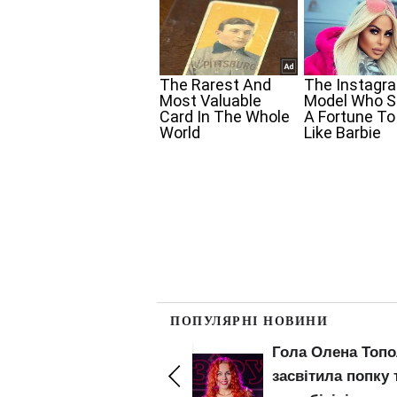
ПОПУЛЯРНІ НОВИНИ
Гола Олена Тополя
Буквально гола
засвітила попку та
Анна Трінчер