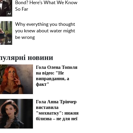
пулярні новини
Гола Олена Тополя
на відео: "Не
виправдання, а
факт"
Гола Анна Трінчер
виставила
"мохнатку": нижня
білизна – не для неї