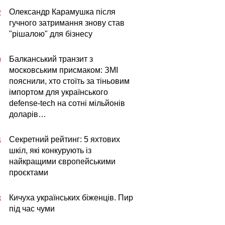
Олександр Карамушка після
2
гучного затримання знову став
"рішалою" для бізнесу
Балканський транзит з
0
московським присмаком: ЗМІ
пояснили, хто стоїть за тіньовим
імпортом для українського
defense-tech на сотні мільйонів
доларів…
Секретний рейтинг: 5 яхтових
4
шкіл, які конкурують із
найкращими європейськими
проєктами
Кичуха українських біженців. Пир
3
під час чуми