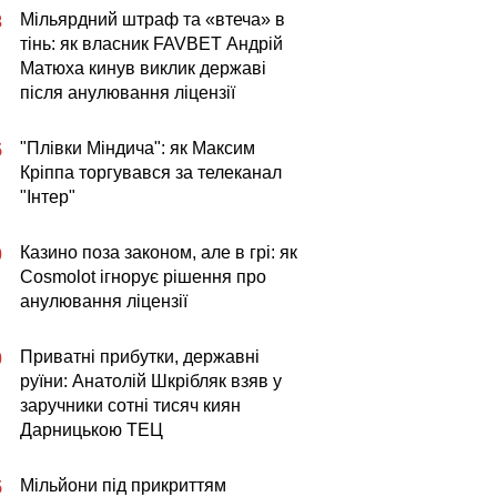
Мільярдний штраф та «втеча» в
3
тінь: як власник FAVBET Андрій
Матюха кинув виклик державі
після анулювання ліцензії
"Плівки Міндича": як Максим
5
Кріппа торгувався за телеканал
"Інтер"
Казино поза законом, але в грі: як
0
Cosmolot ігнорує рішення про
анулювання ліцензії
Приватні прибутки, державні
0
руїни: Анатолій Шкрібляк взяв у
заручники сотні тисяч киян
Дарницькою ТЕЦ
Мільйони під прикриттям
5