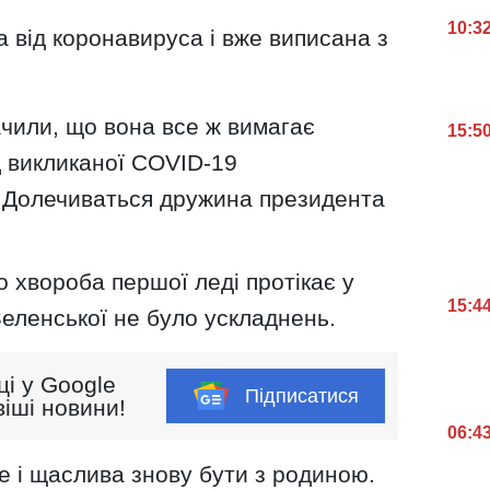
10:3
 від коронавируса і вже виписана з
чили, що вона все ж вимагає
15:5
д викликаної COVID-19
. Долечиваться дружина президента
 хвороба першої леді протікає у
15:4
Зеленської не було ускладнень.
ці у Google
Підписатися
іші новини!
06:4
е і щаслива знову бути з родиною.