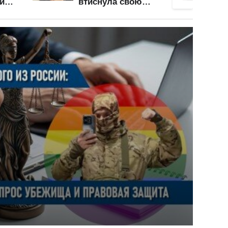
між ніг каламутну
апетит
пляму: стирчасті
свідо
иль
груди відійшли на
иває
задній план