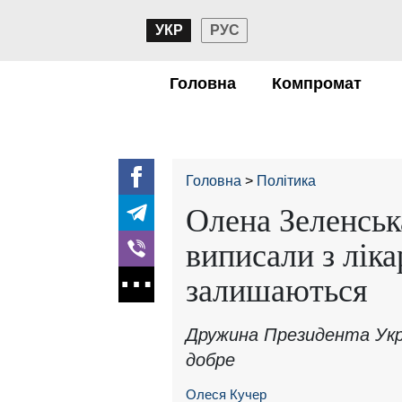
УКР
РУС
Головна
Компромат
Головна
Політика
Олена Зеленськ
виписали з ліка
залишаються
Дружина Президента Укра
добре
Олеся Кучер