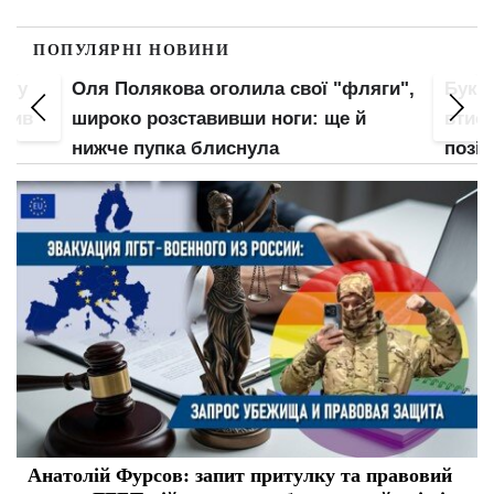
ПОПУЛЯРНІ НОВИНИ
пку
Оля Полякова оголила свої "фляги",
Букв
злив
широко розставивши ноги: ще й
втис
нижче пупка блиснула
позі:
Анатолій Фурсов: запит притулку та правовий