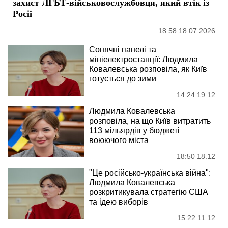
захист ЛГБТ-військовослужбовця, який втік із
Росії
18:58 18.07.2026
Сонячні панелі та
мініелектростанції: Людмила
Ковалевська розповіла, як Київ
готується до зими
14:24 19.12
Людмила Ковалевська
розповіла, на що Київ витратить
113 мільярдів у бюджеті
воюючого міста
18:50 18.12
"Це російсько-українська війна":
Людмила Ковалевська
розкритикувала стратегію США
та ідею виборів
15:22 11.12