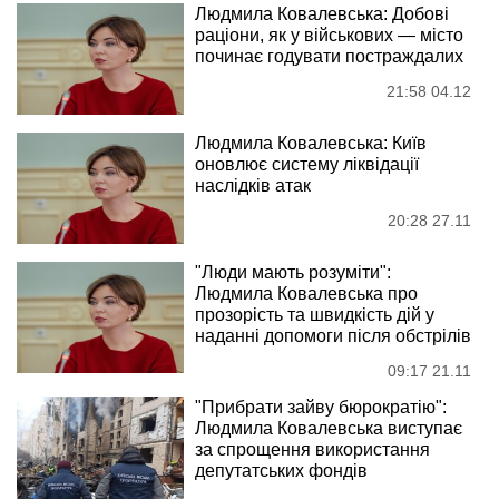
Людмила Ковалевська: Добові
раціони, як у військових — місто
починає годувати постраждалих
21:58 04.12
Людмила Ковалевська: Київ
оновлює систему ліквідації
наслідків атак
20:28 27.11
"Люди мають розуміти":
Людмила Ковалевська про
прозорість та швидкість дій у
наданні допомоги після обстрілів
09:17 21.11
"Прибрати зайву бюрократію":
Людмила Ковалевська виступає
за спрощення використання
депутатських фондів