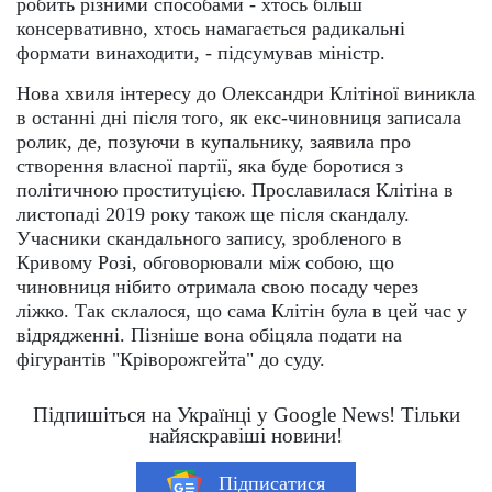
робить різними способами - хтось більш
консервативно, хтось намагається радикальні
формати винаходити, - підсумував міністр.
Нова хвиля інтересу до Олександри Клітіної виникла
в останні дні після того, як екс-чиновниця записала
ролик, де, позуючи в купальнику, заявила про
створення власної партії, яка буде боротися з
політичною проституцією. Прославилася Клітіна в
листопаді 2019 року також ще після скандалу.
Учасники скандального запису, зробленого в
Кривому Розі, обговорювали між собою, що
чиновниця нібито отримала свою посаду через
ліжко. Так склалося, що сама Клітін була в цей час у
відрядженні. Пізніше вона обіцяла подати на
фігурантів "Кріворожгейта" до суду.
Підпишіться на Українці у Google News! Тільки
найяскравіші новини!
Підписатися