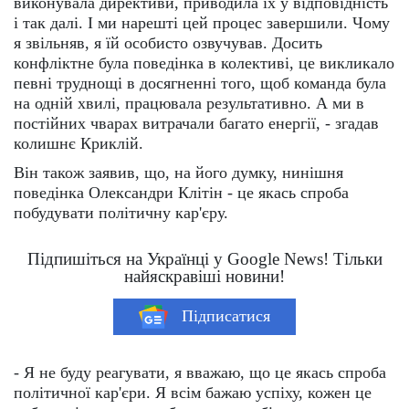
виконувала директиви, приводила їх у відповідність
і так далі. І ми нарешті цей процес завершили. Чому
я звільняв, я їй особисто озвучував. Досить
конфліктне була поведінка в колективі, це викликало
певні труднощі в досягненні того, щоб команда була
на одній хвилі, працювала результативно. А ми в
постійних чварах витрачали багато енергії, - згадав
колишнє Криклій.
Він також заявив, що, на його думку, нинішня
поведінка Олександри Клітін - це якась спроба
побудувати політичну кар'єру.
Підпишіться на Українці у Google News! Тільки
найяскравіші новини!
Підписатися
- Я не буду реагувати, я вважаю, що це якась спроба
політичної кар'єри. Я всім бажаю успіху, кожен це