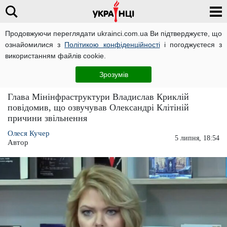
Продовжуючи переглядати ukrainci.com.ua Ви підтверджуєте, що
ознайомилися з
Політикою конфіденційності
і погоджуєтеся з
Головна
Політика
ЧИТАТЬ НА РУССКОМ
використанням файлів cookie.
Криклій у прямому ефірі згадав, на що
Зрозумів
здатна Клітіна
Глава Мінінфраструктури Владислав Криклій
повідомив, що озвучував Олександрі Клітіній
причини звільнення
Олеся Кучер
5 липня, 18:54
Автор