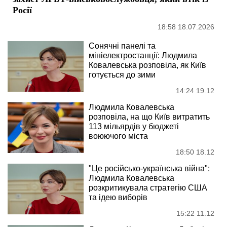
Росії
18:58 18.07.2026
Сонячні панелі та
мініелектростанції: Людмила
Ковалевська розповіла, як Київ
готується до зими
14:24 19.12
Людмила Ковалевська
розповіла, на що Київ витратить
113 мільярдів у бюджеті
воюючого міста
18:50 18.12
"Це російсько-українська війна":
Людмила Ковалевська
розкритикувала стратегію США
та ідею виборів
15:22 11.12