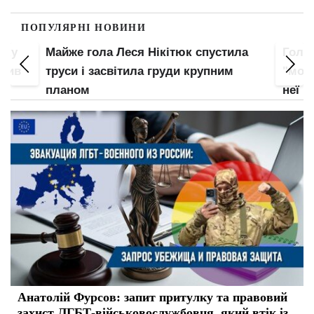
ПОПУЛЯРНІ НОВИНИ
пку
Майже гола Леся Нікітюк спустила
Гола
злив
труси і засвітила груди крупним
"мохн
планом
неї
Анатолій Фурсов: запит притулку та правовий
захист ЛГБТ-військовослужбовця, який втік із