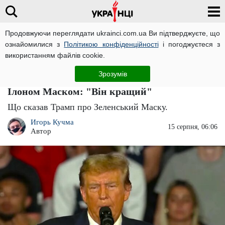
Продовжуючи переглядати ukrainci.com.ua Ви підтверджуєте, що
ознайомилися з
Політикою конфіденційності
і погоджуєтеся з
Головна
Політика
ЧИТАТЬ НА РУССКОМ
використанням файлів cookie.
Дональд Трамп почав захоплюватися
Зрозумів
Володимиром Зеленським і заявив це перед
Ілоном Маском: "Він кращий"
Що сказав Трамп про Зеленський Маску.
Игорь Кучма
15 серпня, 06:06
Автор