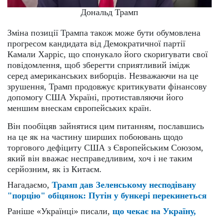
Дональд Трамп
Зміна позиції Трампа також може бути обумовлена ​​
прогресом кандидата від Демократичної партії
Камали Харріс, що спонукало його скоригувати свої
повідомлення, щоб зберегти сприятливий імідж
серед американських виборців. Незважаючи на це
зрушення, Трамп продовжує критикувати фінансову
допомогу США Україні, протиставляючи його
меншим внескам європейських країн.
Він пообіцяв зайнятися цим питанням, пославшись
на це як на частину ширших побоювань щодо
торгового дефіциту США з Європейським Союзом,
який він вважає несправедливим, хоч і не таким
серйозним, як із Китаєм.
Нагадаємо,
Трамп дав Зеленському несподівану
"порцію" обіцянок: Путін у бункері перекинеться
Раніше «Українці» писали,
що чекає на Україну,