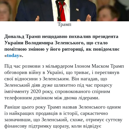
Трамп
Дональд Трамп нещодавно похвалив президента
України Володимира Зеленського, що стало
помітною зміною у його риториці, як повідомляє
«
today
».
Під час розмови з мільярдером Ілоном Маском Трамп
обговорив війну в Україні, що триває, і переглянув
свої відносини з Зеленським. Він нагадав, що
Зеленський діяв дуже шляхетно під час процесу
імпічменту 2020 року, спровокованого спірним
телефонним дзвінком між двома лідерами.
Раніше цього року Трамп назвав Зеленського одним
із найкращих продавців в історії, саркастично
зазначивши, що Зеленський, схоже, отримує суттєву
фінансову підтримку щоразу, коли відвідує