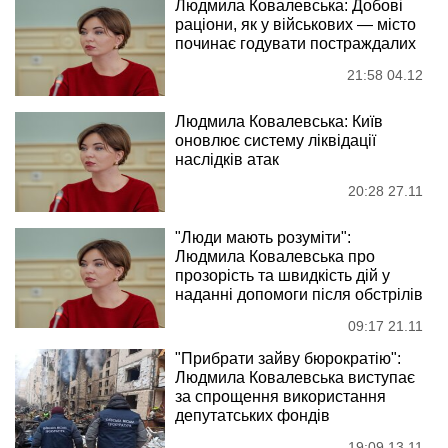
Людмила Ковалевська: Добові
раціони, як у військових — місто
починає годувати постраждалих
21:58 04.12
Людмила Ковалевська: Київ
оновлює систему ліквідації
наслідків атак
20:28 27.11
"Люди мають розуміти":
Людмила Ковалевська про
прозорість та швидкість дій у
наданні допомоги після обстрілів
09:17 21.11
"Прибрати зайву бюрократію":
Людмила Ковалевська виступає
за спрощення використання
депутатських фондів
19:09 13.11