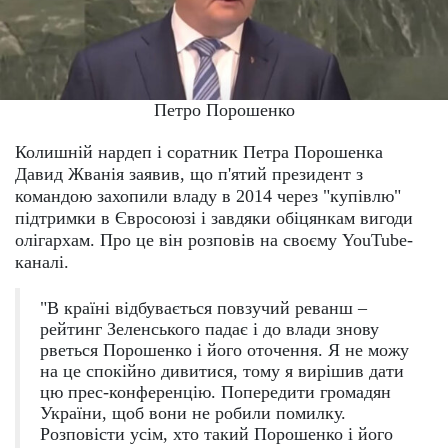
Петро Порошенко
Колишній нардеп і соратник Петра Порошенка
Давид Жванія заявив, що п'ятий президент з
командою захопили владу в 2014 через "купівлю"
підтримки в Євросоюзі і завдяки обіцянкам вигоди
олігархам. Про це він розповів на своєму YouTube-
каналі.
"В країні відбувається повзучий реванш –
рейтинг Зеленського падає і до влади знову
рветься Порошенко і його оточення. Я не можу
на це спокійно дивитися, тому я вирішив дати
цю прес-конференцію. Попередити громадян
України, щоб вони не робили помилку.
Розповісти усім, хто такий Порошенко і його