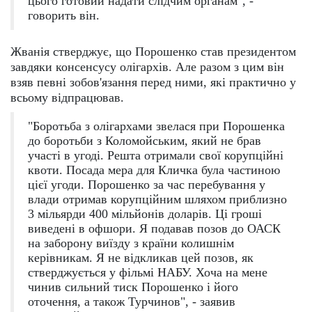
цього готовий надати слідчим органам", -
говорить він.
Жванія стверджує, що Порошенко став президентом
завдяки консенсусу олігархів. Але разом з цим він
взяв певні зобов'язання перед ними, які практично у
всьому відпрацював.
"Боротьба з олігархами звелася при Порошенка
до боротьби з Коломойським, який не брав
участі в угоді. Решта отримали свої корупційні
квоти. Посада мера для Кличка була частиною
цієї угоди. Порошенко за час перебування у
влади отримав корупційним шляхом приблизно
3 мільярди 400 мільйонів доларів. Ці гроші
виведені в офшори. Я подавав позов до ОАСК
на заборону виїзду з країни колишнім
керівникам. Я не відкликав цей позов, як
стверджується у фільмі НАБУ. Хоча на мене
чинив сильний тиск Порошенко і його
оточення, а також Турчинов", - заявив