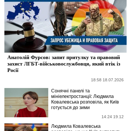
Анатолій Фурсов: запит притулку та правовий
захист ЛГБТ-військовослужбовця, який втік із
Росії
18:58 18.07.2026
Сонячні панелі та
мініелектростанції: Людмила
Ковалевська розповіла, як Київ
готується до зими
14:24 19.12
Людмила Ковалевська