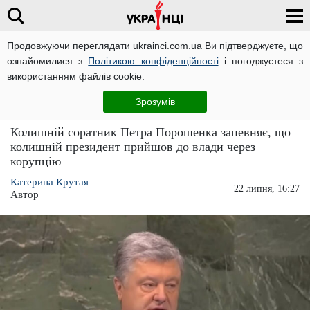
Продовжуючи переглядати ukrainci.com.ua Ви підтверджуєте, що
ознайомилися з
Політикою конфіденційності
і погоджуєтеся з
Головна
Політика
ЧИТАТЬ НА РУССКОМ
використанням файлів cookie.
Жванія розповів, як носив хабарі
Зрозумів
чемоданами заради Порошенка
Колишній соратник Петра Порошенка запевняє, що
колишній президент прийшов до влади через
корупцію
Катерина Крутая
22 липня, 16:27
Автор