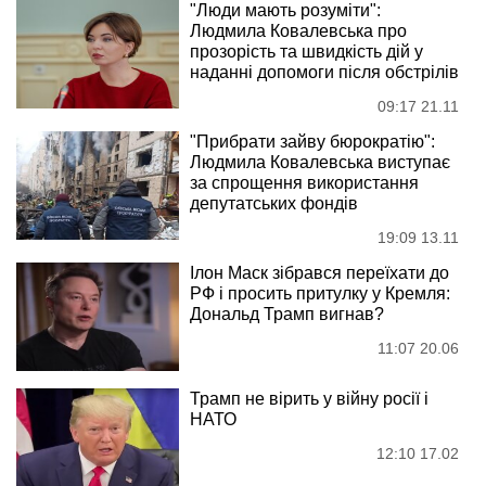
"Люди мають розуміти":
Людмила Ковалевська про
прозорість та швидкість дій у
наданні допомоги після обстрілів
09:17 21.11
"Прибрати зайву бюрократію":
Людмила Ковалевська виступає
за спрощення використання
депутатських фондів
19:09 13.11
Ілон Маск зібрався переїхати до
РФ і просить притулку у Кремля:
Дональд Трамп вигнав?
11:07 20.06
Трамп не вірить у війну росії і
НАТО
12:10 17.02