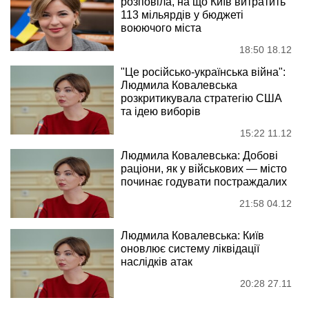
розповіла, на що Київ витратить
113 мільярдів у бюджеті
воюючого міста
18:50 18.12
"Це російсько-українська війна":
Людмила Ковалевська
розкритикувала стратегію США
та ідею виборів
15:22 11.12
Людмила Ковалевська: Добові
раціони, як у військових — місто
починає годувати постраждалих
21:58 04.12
Людмила Ковалевська: Київ
оновлює систему ліквідації
наслідків атак
20:28 27.11