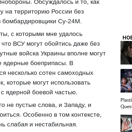
нобороны. Обсуждалось и то, как
бу на территорию России без
я бомбардировщики Су-24М.
ты, с которыми мне удалось
 что ВСУ могут обойтись даже без
путные войска Украины вполне могут
е ядерные боеприпасы. В
ся несколько сотен самоходных
к, которые могут использовать
с ядерной боевой частью.
то не пустые слова, и Западу, и
оиться. Особенно в том контексте,
нь слабая и нестабильная.