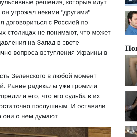
пульсивные решения, которые идут
 он угрожал некими "другими"
я договориться с Россией по
ых столицах не понимают, что может
давления на Запад в свете
По
ично вопроса вступления Украины в
асть Зеленского в любой момент
й. Ранее радикалы уже громили
редили его, что его судьба в их
 достаточно послушным. И оставили
о они о нем думают.