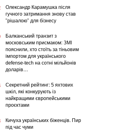
Олександр Карамушка після
2
гучного затримання знову став
"рішалою" для бізнесу
Балканський транзит з
0
московським присмаком: ЗМІ
пояснили, хто стоїть за тіньовим
імпортом для українського
defense-tech на сотні мільйонів
доларів…
Секретний рейтинг: 5 яхтових
4
шкіл, які конкурують із
найкращими європейськими
проєктами
Кичуха українських біженців. Пир
3
під час чуми