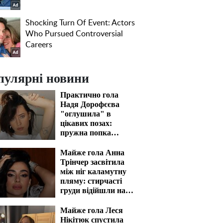
пулярні новини
Практично гола
Надя Дорофєєва
"оглушила" в
цікавих позах:
пружна попка
закип'ятить кров
Майже гола Анна
Трінчер засвітила
між ніг каламутну
пляму: стирчасті
груди відійшли на
задній план
Майже гола Леся
Нікітюк спустила