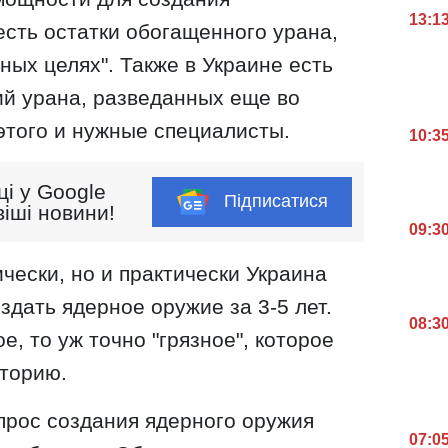
13:1
есть остатки обогащенного урана,
ных целях". Также в Украине есть
й урана, разведанных еще во
этого и нужные специалисты.
10:3
ці у Google
Підписатися
іші новини!
09:3
ически, но и практически Украина
здать ядерное оружие за 3-5 лет.
08:3
, то уж точно "грязное", которое
торию.
прос создания ядерного оружия
07:0