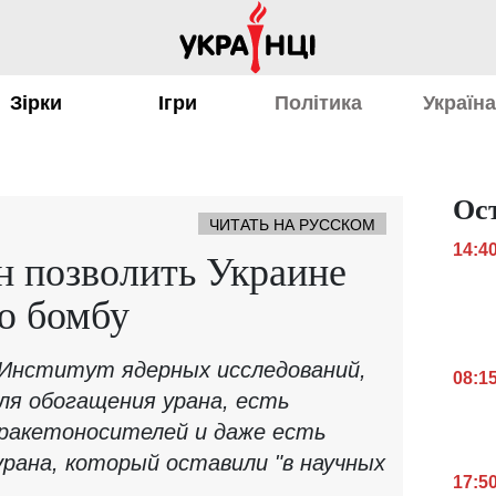
Зірки
Ігри
Політика
Україн
Ос
ЧИТАТЬ НА РУССКОМ
14:4
н позволить Украине
ю бомбу
 Институт ядерных исследований,
08:1
я обогащения урана, есть
ракетоносителей и даже есть
рана, который оставили "в научных
17:5