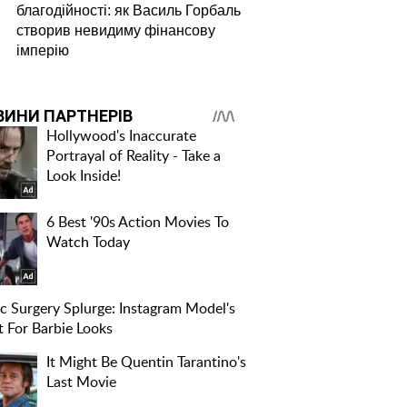
благодійності: як Василь Горбаль
створив невидиму фінансову
імперію