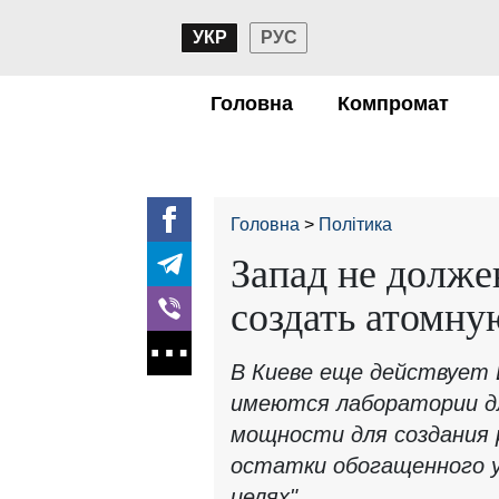
УКР
РУС
Головна
Компромат
Головна
Політика
Запад не долже
создать атомну
В Киеве еще действует
имеются лаборатории дл
мощности для создания 
остатки обогащенного у
целях"