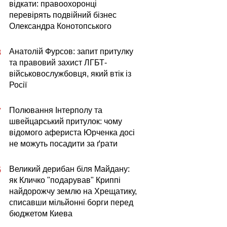
відкати: правоохоронці
перевірять подвійний бізнес
Олександра Конотопського
Анатолій Фурсов: запит притулку
8
та правовий захист ЛГБТ-
військовослужбовця, який втік із
Росії
Полювання Інтерполу та
7
швейцарський притулок: чому
відомого афериста Юрченка досі
не можуть посадити за ґрати
Великий дерибан біля Майдану:
5
як Кличко "подарував" Криппі
найдорожчу землю на Хрещатику,
списавши мільйонні борги перед
бюджетом Киева