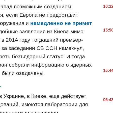
Запад возможным созданием
10:3
я, если Европа не предоставит
ооружения и
немедленно не примет
15:5
одобные заявления из Киева мимо
 в 2014 году тогдашний премьер-
 за заседании СБ ООН намекнул,
реть безъядерный статус. И тогда
ран собрали информацию о ядерных
15:4
 были озадачены.
.
в Украине, в Киеве, еще действует
06:4
дований, имеются лаборатории для
мощности для создания