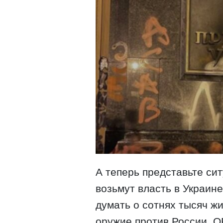
А теперь представьте си
возьмут власть в Украине
думать о сотнях тысяч ж
оружие против России, О