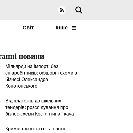
а
Світ
Інше
танні новини
Мільярди на імпорті без
0
співробітників: офшорні схеми в
бізнесі Олександра
Конотопського
Від платежів до шкільних
5
тендерів: розслідування про
бізнес-схеми Костянтина Ткача
Кримінальні статті та елітні
0