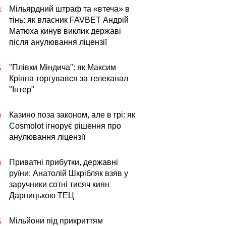
Мільярдний штраф та «втеча» в
3
тінь: як власник FAVBET Андрій
Матюха кинув виклик державі
після анулювання ліцензії
"Плівки Міндича": як Максим
5
Кріппа торгувався за телеканал
"Інтер"
Казино поза законом, але в грі: як
0
Cosmolot ігнорує рішення про
анулювання ліцензії
Приватні прибутки, державні
0
руїни: Анатолій Шкрібляк взяв у
заручники сотні тисяч киян
Дарницькою ТЕЦ
Мільйони під прикриттям
5