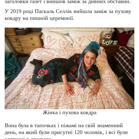
заголовки газет і вийшов заміж за дивних обставин.
У 2019 році Паскаль Селлік вийшла заміж за пухову
ковдру на пишній церемонії.
Жінка і пухова ковдра
Вона була в тапочках і піжамі на свій знаменний
день, на який були присутні 120 чоловік, і всі були
одягнені в спальню.