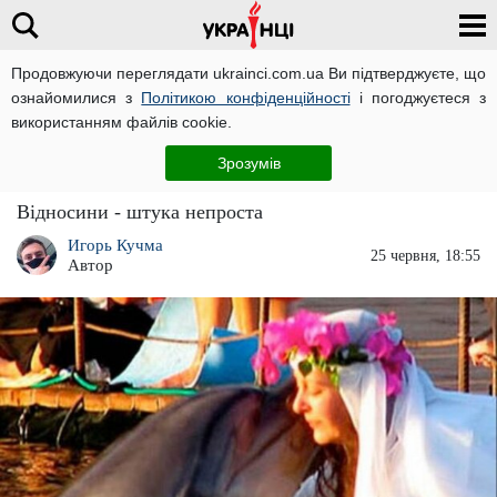
Продовжуючи переглядати ukrainci.com.ua Ви підтверджуєте, що
ознайомилися з
Політикою конфіденційності
і погоджуєтеся з
Головна
Політика
ЧИТАТЬ НА РУССКОМ
використанням файлів cookie.
Одна дівчина вийшла заміж за дельфіна, а
Зрозумів
друга - за пухову ковдру
Відносини - штука непроста
Игорь Кучма
25 червня, 18:55
Автор