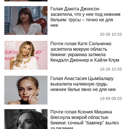
Голая Дакота Джонсон
засветила, что у нее под нижним
бельем: трусы – точно не для
нее
20:30 10.03
Почти голая Катя Сильченко
засветила мокрую область
бикини: украинка затмила
Кендалл Дженнер и Хайли Клум
16:26 10.03
Голая Анастасия Цымбалару
вывалила наливную грудь:
нижнее белье явно не для нее
19:49 09.03
Почти голая Ксения Мишина
блеснула мокрой областью
бикини: сочный "бампер" вылез
за резинки