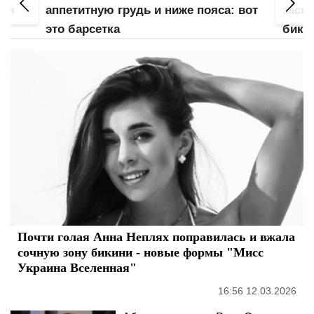
для
аппетитную грудь и ниже пояса: вот
засве
это барсетка
бики
напо
Почти голая Анна Неплях поправилась и вжала
сочную зону бикини - новые формы "Мисс
Украина Вселенная"
16:56 12.03.2026