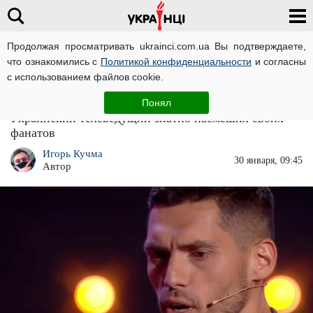
Продолжая просматривать ukrainci.com.ua Вы подтверждаете,
что ознакомились с
Политикой конфиденциальности
и согласны
Главная
Звезды
ЧИТАТИ УКРАЇНСЬКОЮ
с использованием файлов cookie.
Никита Добрынин внезапно стал девушкой
Понял
Украинский телеведущий знатно насмешил своих
фанатов
Игорь Кучма
30 января, 09:45
Автор