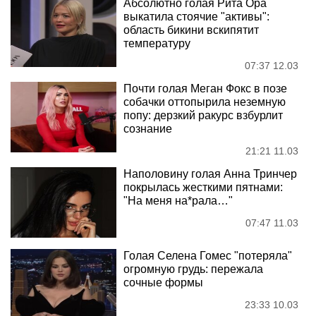
Абсолютно голая Рита Ора
выкатила стоячие "активы":
область бикини вскипятит
температуру
07:37 12.03
Почти голая Меган Фокс в позе
собачки оттопырила неземную
попу: дерзкий ракурс взбурлит
сознание
21:21 11.03
Наполовину голая Анна Тринчер
покрылась жесткими пятнами:
"На меня на*рала…"
07:47 11.03
Голая Селена Гомес "потеряла"
огромную грудь: пережала
сочные формы
23:33 10.03