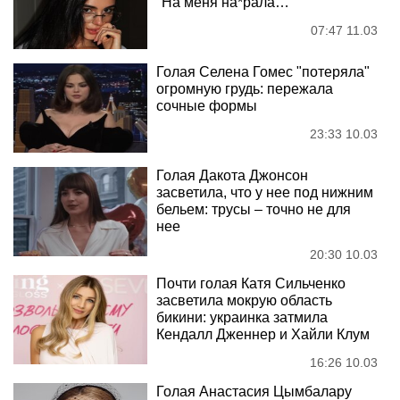
"На меня на*рала…"
07:47 11.03
Голая Селена Гомес "потеряла"
огромную грудь: пережала
сочные формы
23:33 10.03
Голая Дакота Джонсон
засветила, что у нее под нижним
бельем: трусы – точно не для
нее
20:30 10.03
Почти голая Катя Сильченко
засветила мокрую область
бикини: украинка затмила
Кендалл Дженнер и Хайли Клум
16:26 10.03
Голая Анастасия Цымбалару