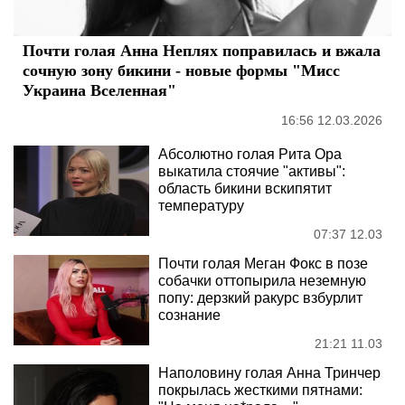
Почти голая Анна Неплях поправилась и вжала
сочную зону бикини - новые формы "Мисс
Украина Вселенная"
16:56 12.03.2026
Абсолютно голая Рита Ора
выкатила стоячие "активы":
область бикини вскипятит
температуру
07:37 12.03
Почти голая Меган Фокс в позе
собачки оттопырила неземную
попу: дерзкий ракурс взбурлит
сознание
21:21 11.03
Наполовину голая Анна Тринчер
покрылась жесткими пятнами: