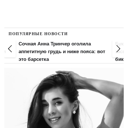
ПОПУЛЯРНЫЕ НОВОСТИ
очная Анна Тринчер оголила
Буквально го
ппетитную грудь и ниже пояса: вот
засветила соч
то барсетка
бикини и аппе
наповал