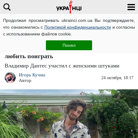
Продолжая просматривать ukrainci.com.ua Вы подтверждаете,
что ознакомились с
Политикой конфиденциальности
и согласны
Главная
Звезды
ЧИТАТИ УКРАЇНСЬКОЮ
с использованием файлов cookie.
"Тётя с рынка": Владимир Дантес
Понял
превращается в женщину. Надя Дорофеева
любить поиграть
Владимир Дантес участил с женскими штуками
Игорь Кучма
24 октября, 18:17
Автор