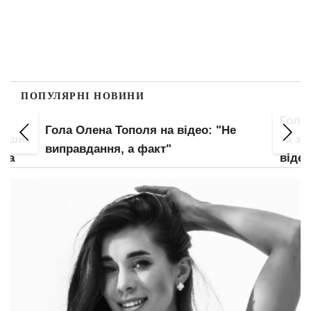
ПОПУЛЯРНІ НОВИНИ
Гола
Гола Олена Тополя на відео: "Не
увши
та зо
виправдання, а факт"
нка
відео