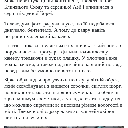
Зірка перетнула цілий континент, пролетіла повз
Ближнього Сходу та середньої Азії і опинилася в
серці південної Кореї.
Телеведуча фотографувала усе, що їй подобалося,
дивувало, бентежило. А тому до кадру навіть
потрапив маленький кавалер.
Нікітюк показала маленького хлопчика, який постав
поруч з нею на тротуарі. Дитина подивилася у
камеру тримаючи в руках пляшку. У хлопчика вже
модна зачіска, а також надзвичайно чарівний погляд,
перед яким безумовно не встоїть ніхто.
Зірка обрала для прогулянки по Сеулу літній образ,
який скомбінувала з вишитої сорочки, світлих шорт,
чорних в’єтнамок та шкіряної сумочки. На обличчі
зірки мінімум косметики, а укладка взагалі відсутня,
що можливо спричинене високим рівнем вологості в
місті. Також в очі одразу ж кидається неймовірна
чистота на вулицях.