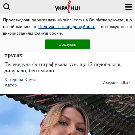
Продовжуючи переглядати ukrainci.com.ua Ви підтверджуєте, що
ознайомилися з
Політикою конфіденційності
і погоджуєтеся з
Головна
Зірки
ЧИТАТЬ НА РУССКОМ
використанням файлів cookie.
Леся Нікітюк поїхала з України на інший
Зрозумів
континент і знайшла кавалера: на вулиці і в
трусах
Телеведуча фотографувала усе, що їй подобалося,
дивувало, бентежило
Катерина Крутая
7 серпня, 18:27
Автор