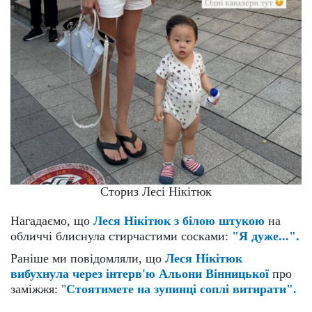
Сториз Лесі Нікітюк
Нагадаємо, що
Леся Нікітюк з білою штукою
на
обличчі блиснула стирчастими сосками:
"Я дуже...".
Раніше ми повідомляли, що
Леся Нікітюк
вибухнула через інтерв'ю Альони Вінницької
про
заміжжя: "
Стоятимете на зупинці соплі витирати".