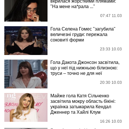
вкрилася жорсткими плямами:
"На мене на*рала ..."
07:47 11.03
Гола Селена Гомес "загубила"
величезні груди: пережала
соковиті форми
23:33 10.03
Гола Дакота Джонсон засвітила,
що у неї під нижньою білизною:
труси – точно не для неї
20:30 10.03
Майже гола Катя Сільченко
засвітила мокру область бікіні:
українка затьмарила Кендал
Дженнер та Хайлі Клум
16:26 10.03