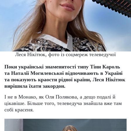
Леся Нікітюк, фото із соцмереж телеведучої
Поки українські знаменитості типу Тіни Кароль
та Наталії Могилевської відпочивають в Україні
та показують краости рідної країни, Леся Нікітюк
вирішила їхати закордон.
І не в Монако, як Оля Полякова, а дещо подалі й
цікавіше. Більше того, телеведуча знайшла вже там
собі красеня.