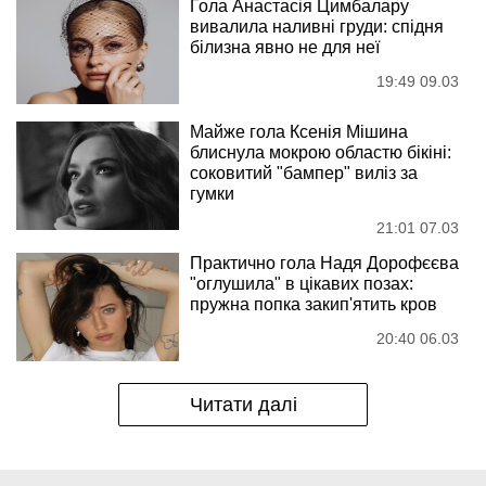
Гола Анастасія Цимбалару
вивалила наливні груди: спідня
білизна явно не для неї
19:49 09.03
Майже гола Ксенія Мішина
блиснула мокрою областю бікіні:
соковитий "бампер" виліз за
гумки
21:01 07.03
Практично гола Надя Дорофєєва
"оглушила" в цікавих позах:
пружна попка закип'ятить кров
20:40 06.03
Читати далі