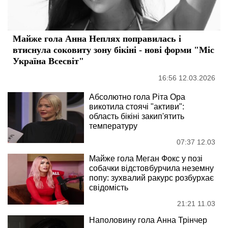
Майже гола Анна Неплях поправилась і
втиснула соковиту зону бікіні - нові форми "Міс
Україна Всесвіт"
16:56 12.03.2026
Абсолютно гола Ріта Ора
викотила стоячі "активи":
область бікіні закип'ятить
температуру
07:37 12.03
Майже гола Меган Фокс у позі
собачки відстовбурчила неземну
попу: зухвалий ракурс розбурхає
свідомість
21:21 11.03
Наполовину гола Анна Трінчер